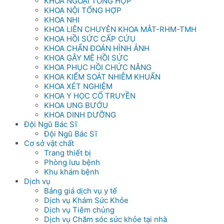
KHOA NGOẠI TỔNG HỢP
KHOA NỘI TỔNG HỢP
KHOA NHI
KHOA LIÊN CHUYÊN KHOA MẮT-RHM-TMH
KHOA HỒI SỨC CẤP CỨU
KHOA CHẨN ĐOÁN HÌNH ẢNH
KHOA GÂY MÊ HỒI SỨC
KHOA PHỤC HỒI CHỨC NĂNG
KHOA KIỂM SOÁT NHIỄM KHUẨN
KHOA XÉT NGHIỆM
KHOA Y HỌC CỔ TRUYỀN
KHOA UNG BƯỚU
KHOA DINH DƯỠNG
Đội Ngũ Bác Sĩ
Đội Ngũ Bác Sĩ
Cơ sở vật chất
Trang thiết bị
Phòng lưu bệnh
Khu khám bệnh
Dịch vụ
Bảng giá dịch vụ y tế
Dịch vụ Khám Sức Khỏe
Dịch vụ Tiêm chủng
Dịch vụ Chăm sóc sức khỏe tại nhà