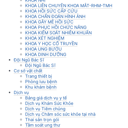
KHOA NHI
KHOA LIÊN CHUYÊN KHOA MẮT-RHM-TMH
KHOA HỒI SỨC CẤP CỨU
KHOA CHẨN ĐOÁN HÌNH ẢNH
KHOA GÂY MÊ HỒI SỨC
KHOA PHỤC HỒI CHỨC NĂNG
KHOA KIỂM SOÁT NHIỄM KHUẨN
KHOA XÉT NGHIỆM
KHOA Y HỌC CỔ TRUYỀN
KHOA UNG BƯỚU
KHOA DINH DƯỠNG
Đội Ngũ Bác Sĩ
Đội Ngũ Bác Sĩ
Cơ sở vật chất
Trang thiết bị
Phòng lưu bệnh
Khu khám bệnh
Dịch vụ
Bảng giá dịch vụ y tế
Dịch vụ Khám Sức Khỏe
Dịch vụ Tiêm chủng
Dịch vụ Chăm sóc sức khỏe tại nhà
Thai sản trọn gói
Tầm soát ung thư