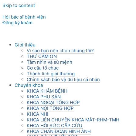
Skip to content
Hỏi bác sĩ bệnh viện
Đăng ký khám
Giới thiệu
Vì sao bạn nên chọn chúng tôi?
THƯ CẢM ƠN
Tầm nhìn và sứ mệnh
Cơ cấu tổ chức
Thành tích giải thưởng
Chính sách bảo vệ dữ liệu cá nhân
Chuyên khoa
KHOA KHÁM BỆNH
KHOA PHỤ SẢN
KHOA NGOẠI TỔNG HỢP
KHOA NỘI TỔNG HỢP
KHOA NHI
KHOA LIÊN CHUYÊN KHOA MẮT-RHM-TMH
KHOA HỒI SỨC CẤP CỨU
KHOA CHẨN ĐOÁN HÌNH ẢNH