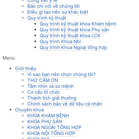
Công văn y tế
Báo chí nói về chúng tôi
Điều gì tạo nên sự khác biệt
Quy trình kỹ thuật
Quy trình kỹ thuật khoa Khám bệnh
Quy trình kỹ thuật khoa Phụ sản
Quy trình kỹ thuật khoa LCK
Quy trình Khoa Nhi
Quy trình Khoa Ngoại tổng hợp
Menu
Giới thiệu
Vì sao bạn nên chọn chúng tôi?
THƯ CẢM ƠN
Tầm nhìn và sứ mệnh
Cơ cấu tổ chức
Thành tích giải thưởng
Chính sách bảo vệ dữ liệu cá nhân
Chuyên khoa
KHOA KHÁM BỆNH
KHOA PHỤ SẢN
KHOA NGOẠI TỔNG HỢP
KHOA NỘI TỔNG HỢP