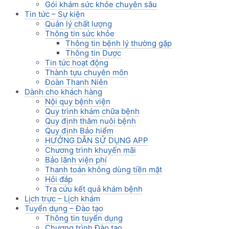
Gói khám sức khỏe chuyên sâu
Tin tức – Sự kiện
Quản lý chất lượng
Thông tin sức khỏe
Thông tin bệnh lý thường gặp
Thông tin Dược
Tin tức hoạt động
Thành tựu chuyên môn
Đoàn Thanh Niên
Dành cho khách hàng
Nội quy bệnh viện
Quy trình khám chữa bệnh
Quy định thăm nuôi bệnh
Quy định Bảo hiểm
HƯỚNG DẪN SỬ DỤNG APP
Chương trình khuyến mãi
Bảo lãnh viện phí
Thanh toán không dùng tiền mặt
Hỏi đáp
Tra cứu kết quả khám bệnh
Lịch trực – Lịch khám
Tuyển dụng – Đào tạo
Thông tin tuyển dụng
Chương trình Đào tạo