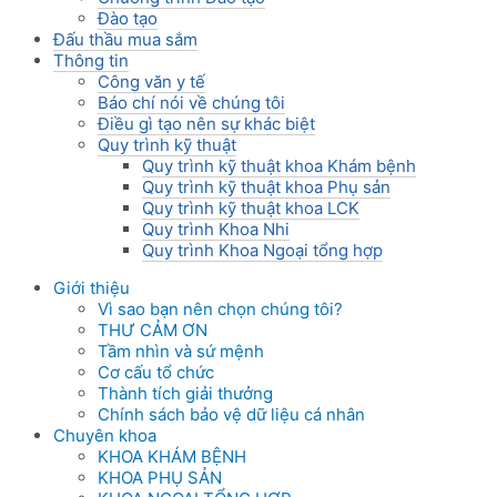
Đào tạo
Đấu thầu mua sắm
Thông tin
Công văn y tế
Báo chí nói về chúng tôi
Điều gì tạo nên sự khác biệt
Quy trình kỹ thuật
Quy trình kỹ thuật khoa Khám bệnh
Quy trình kỹ thuật khoa Phụ sản
Quy trình kỹ thuật khoa LCK
Quy trình Khoa Nhi
Quy trình Khoa Ngoại tổng hợp
Giới thiệu
Vì sao bạn nên chọn chúng tôi?
THƯ CẢM ƠN
Tầm nhìn và sứ mệnh
Cơ cấu tổ chức
Thành tích giải thưởng
Chính sách bảo vệ dữ liệu cá nhân
Chuyên khoa
KHOA KHÁM BỆNH
KHOA PHỤ SẢN