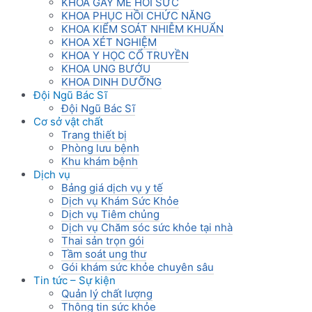
KHOA GÂY MÊ HỒI SỨC
KHOA PHỤC HỒI CHỨC NĂNG
KHOA KIỂM SOÁT NHIỄM KHUẨN
KHOA XÉT NGHIỆM
KHOA Y HỌC CỔ TRUYỀN
KHOA UNG BƯỚU
KHOA DINH DƯỠNG
Đội Ngũ Bác Sĩ
Đội Ngũ Bác Sĩ
Cơ sở vật chất
Trang thiết bị
Phòng lưu bệnh
Khu khám bệnh
Dịch vụ
Bảng giá dịch vụ y tế
Dịch vụ Khám Sức Khỏe
Dịch vụ Tiêm chủng
Dịch vụ Chăm sóc sức khỏe tại nhà
Thai sản trọn gói
Tầm soát ung thư
Gói khám sức khỏe chuyên sâu
Tin tức – Sự kiện
Quản lý chất lượng
Thông tin sức khỏe