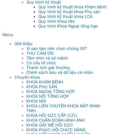
Quy trình kỹ thuật
Quy trình kỹ thuật khoa Khám bệnh
Quy trình kỹ thuật khoa Phụ sản
Quy trình kỹ thuật khoa LCK
Quy trình Khoa Nhi
Quy trình Khoa Ngoại tổng hợp
Menu
Giới thiệu
Vì sao bạn nên chọn chúng tôi?
THƯ CẢM ƠN
Tầm nhìn và sứ mệnh
Cơ cấu tổ chức
Thành tích giải thưởng
Chính sách bảo vệ dữ liệu cá nhân
Chuyên khoa
KHOA KHÁM BỆNH
KHOA PHỤ SẢN
KHOA NGOẠI TỔNG HỢP
KHOA NỘI TỔNG HỢP
KHOA NHI
KHOA LIÊN CHUYÊN KHOA MẮT-RHM-
TMH
KHOA HỒI SỨC CẤP CỨU
KHOA CHẨN ĐOÁN HÌNH ẢNH
KHOA GÂY MÊ HỒI SỨC
KHOA PHỤC HỒI CHỨC NĂNG