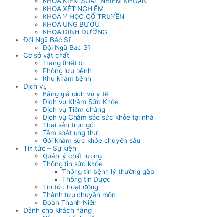
KHOA KIỂM SOÁT NHIỄM KHUẨN
KHOA XÉT NGHIỆM
KHOA Y HỌC CỔ TRUYỀN
KHOA UNG BƯỚU
KHOA DINH DƯỠNG
Đội Ngũ Bác Sĩ
Đội Ngũ Bác Sĩ
Cơ sở vật chất
Trang thiết bị
Phòng lưu bệnh
Khu khám bệnh
Dịch vụ
Bảng giá dịch vụ y tế
Dịch vụ Khám Sức Khỏe
Dịch vụ Tiêm chủng
Dịch vụ Chăm sóc sức khỏe tại nhà
Thai sản trọn gói
Tầm soát ung thư
Gói khám sức khỏe chuyên sâu
Tin tức – Sự kiện
Quản lý chất lượng
Thông tin sức khỏe
Thông tin bệnh lý thường gặp
Thông tin Dược
Tin tức hoạt động
Thành tựu chuyên môn
Đoàn Thanh Niên
Dành cho khách hàng