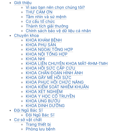
Giới thiệu
Vì sao bạn nên chọn chúng tôi?
THƯ CẢM ƠN
Tầm nhìn và sứ mệnh
Cơ cấu tổ chức
Thành tích giải thưởng
Chính sách bảo vệ dữ liệu cá nhân
Chuyên khoa
KHOA KHÁM BỆNH
KHOA PHỤ SẢN
KHOA NGOẠI TỔNG HỢP
KHOA NỘI TỔNG HỢP
KHOA NHI
KHOA LIÊN CHUYÊN KHOA MẮT-RHM-TMH
KHOA HỒI SỨC CẤP CỨU
KHOA CHẨN ĐOÁN HÌNH ẢNH
KHOA GÂY MÊ HỒI SỨC
KHOA PHỤC HỒI CHỨC NĂNG
KHOA KIỂM SOÁT NHIỄM KHUẨN
KHOA XÉT NGHIỆM
KHOA Y HỌC CỔ TRUYỀN
KHOA UNG BƯỚU
KHOA DINH DƯỠNG
Đội Ngũ Bác Sĩ
Đội Ngũ Bác Sĩ
Cơ sở vật chất
Trang thiết bị
Phòng lưu bệnh