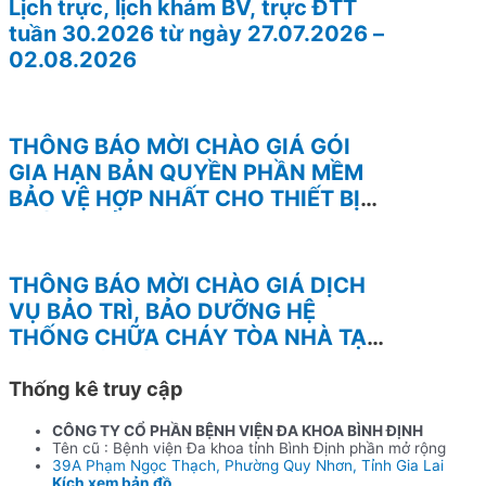
Lịch trực, lịch khám BV, trực ĐTT
tuần 30.2026 từ ngày 27.07.2026 –
02.08.2026
THÔNG BÁO MỜI CHÀO GIÁ GÓI
GIA HẠN BẢN QUYỀN PHẦN MỀM
BẢO VỆ HỢP NHẤT CHO THIẾT BỊ
TƯỜNG LỬA FOTINEST FORTIGATE
– 400F
THÔNG BÁO MỜI CHÀO GIÁ DỊCH
VỤ BẢO TRÌ, BẢO DƯỠNG HỆ
THỐNG CHỮA CHÁY TÒA NHÀ TẠI
BỆNH VIỆN BÌNH ĐỊNH
Thống kê truy cập
CÔNG TY CỔ PHẦN BỆNH VIỆN ĐA KHOA BÌNH ĐỊNH
Tên cũ : Bệnh viện Đa khoa tỉnh Bình Định phần mở rộng
39A Phạm Ngọc Thạch, Phường Quy Nhơn, Tỉnh Gia Lai
Kích xem bản đồ