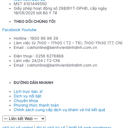
MST 4101449550
Giấy phép hoạt động số 298/BYT-GPHĐ, cấp ngày
18/09/2025 bởi Bộ Y Tế
THEO DÕI CHÚNG TÔI
Facebook
Youtube
Hotline : 1900 96 96 39
Làm việc từ 7h00 – 17h00 ( T2 – T6); 7h00-11h30 (T7, CN)
Email : cskhonline@benhvienbinhdinh.com.vn
Điện thoại : 0256 6276868
Làm việc 24/24 ( T2-CN)
Email : cskhonline@benhvienbinhdinh.com.vn
ĐƯỜNG DẪN NHA
NH
Lịch trực bác sĩ
Dịch vụ nổi bật
Chuyên khoa
Phương thức thanh toán
Chính sách cung cấp dịch vụ khám và trả kết quả
chữ ký số viettel
|
đại lý chữ ký số
|
thiết kế web wordpress