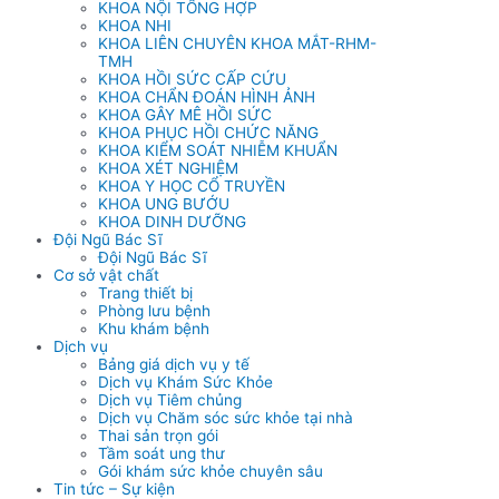
KHOA NỘI TỔNG HỢP
KHOA NHI
KHOA LIÊN CHUYÊN KHOA MẮT-RHM-
TMH
KHOA HỒI SỨC CẤP CỨU
KHOA CHẨN ĐOÁN HÌNH ẢNH
KHOA GÂY MÊ HỒI SỨC
KHOA PHỤC HỒI CHỨC NĂNG
KHOA KIỂM SOÁT NHIỄM KHUẨN
KHOA XÉT NGHIỆM
KHOA Y HỌC CỔ TRUYỀN
KHOA UNG BƯỚU
KHOA DINH DƯỠNG
Đội Ngũ Bác Sĩ
Đội Ngũ Bác Sĩ
Cơ sở vật chất
Trang thiết bị
Phòng lưu bệnh
Khu khám bệnh
Dịch vụ
Bảng giá dịch vụ y tế
Dịch vụ Khám Sức Khỏe
Dịch vụ Tiêm chủng
Dịch vụ Chăm sóc sức khỏe tại nhà
Thai sản trọn gói
Tầm soát ung thư
Gói khám sức khỏe chuyên sâu
Tin tức – Sự kiện