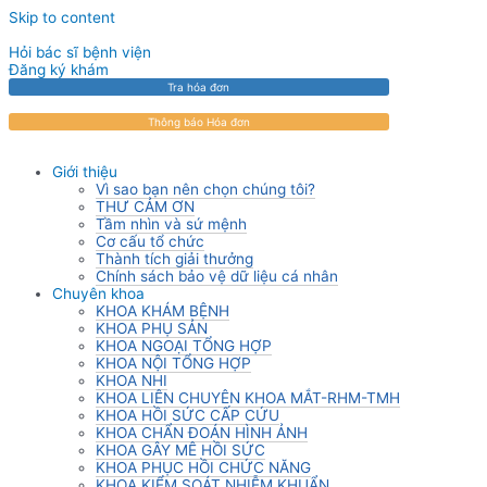
Skip to content
Hỏi bác sĩ bệnh viện
Đăng ký khám
Tra hóa đơn
Thông báo Hóa đơn
Giới thiệu
Vì sao bạn nên chọn chúng tôi?
THƯ CẢM ƠN
Tầm nhìn và sứ mệnh
Cơ cấu tổ chức
Thành tích giải thưởng
Chính sách bảo vệ dữ liệu cá nhân
Chuyên khoa
KHOA KHÁM BỆNH
KHOA PHỤ SẢN
KHOA NGOẠI TỔNG HỢP
KHOA NỘI TỔNG HỢP
KHOA NHI
KHOA LIÊN CHUYÊN KHOA MẮT-RHM-TMH
KHOA HỒI SỨC CẤP CỨU
KHOA CHẨN ĐOÁN HÌNH ẢNH
KHOA GÂY MÊ HỒI SỨC
KHOA PHỤC HỒI CHỨC NĂNG
KHOA KIỂM SOÁT NHIỄM KHUẨN