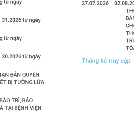
ng từ ngày
27.07.2026 – 02.08.2
THÔNG BÁ
BẢN QUYỀN
n 31.2026 từ ngày
CHO
FO
THÔNG BÁ
ng từ ngày
TR
TÒ
n 30.2026 từ ngày
Thống kê truy cập
 HẠN BẢN QUYỀN
ẾT BỊ TƯỜNG LỬA
BẢO TRÌ, BẢO
 TẠI BỆNH VIỆN