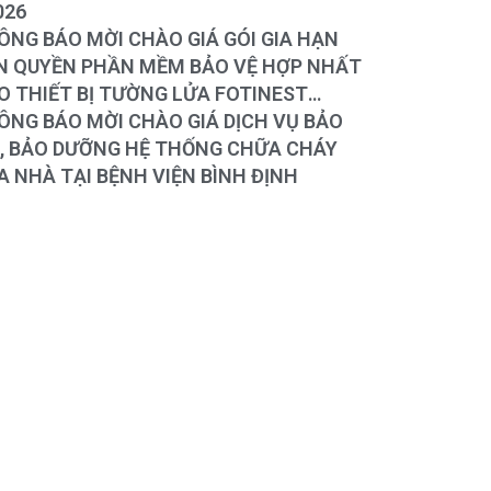
026
O MỜI CHÀO GIÁ GÓI GIA HẠN
 PHẦN MỀM BẢO VỆ HỢP NHẤT
 THIẾT BỊ TƯỜNG LỬA FOTINEST
RTIGATE – 400F
O MỜI CHÀO GIÁ DỊCH VỤ BẢO
Ì, BẢO DƯỠNG HỆ THỐNG CHỮA CHÁY
A NHÀ TẠI BỆNH VIỆN BÌNH ĐỊNH