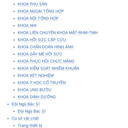
KHOA PHỤ SẢN
KHOA NGOẠI TỔNG HỢP
KHOA NỘI TỔNG HỢP
KHOA NHI
KHOA LIÊN CHUYÊN KHOA MẮT-RHM-TMH
KHOA HỒI SỨC CẤP CỨU
KHOA CHẨN ĐOÁN HÌNH ẢNH
KHOA GÂY MÊ HỒI SỨC
KHOA PHỤC HỒI CHỨC NĂNG
KHOA KIỂM SOÁT NHIỄM KHUẨN
KHOA XÉT NGHIỆM
KHOA Y HỌC CỔ TRUYỀN
KHOA UNG BƯỚU
KHOA DINH DƯỠNG
Đội Ngũ Bác Sĩ
Đội Ngũ Bác Sĩ
Cơ sở vật chất
Trang thiết bị