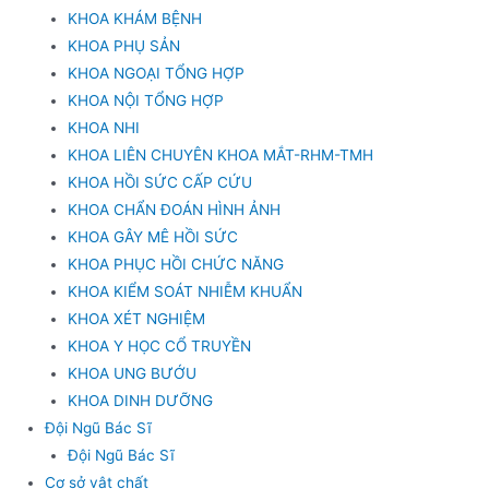
KHOA KHÁM BỆNH
KHOA PHỤ SẢN
KHOA NGOẠI TỔNG HỢP
KHOA NỘI TỔNG HỢP
KHOA NHI
KHOA LIÊN CHUYÊN KHOA MẮT-RHM-TMH
KHOA HỒI SỨC CẤP CỨU
KHOA CHẨN ĐOÁN HÌNH ẢNH
KHOA GÂY MÊ HỒI SỨC
KHOA PHỤC HỒI CHỨC NĂNG
KHOA KIỂM SOÁT NHIỄM KHUẨN
KHOA XÉT NGHIỆM
KHOA Y HỌC CỔ TRUYỀN
KHOA UNG BƯỚU
KHOA DINH DƯỠNG
Đội Ngũ Bác Sĩ
Đội Ngũ Bác Sĩ
Cơ sở vật chất