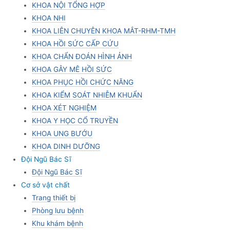
KHOA NỘI TỔNG HỢP
KHOA NHI
KHOA LIÊN CHUYÊN KHOA MẮT-RHM-TMH
KHOA HỒI SỨC CẤP CỨU
KHOA CHẨN ĐOÁN HÌNH ẢNH
KHOA GÂY MÊ HỒI SỨC
KHOA PHỤC HỒI CHỨC NĂNG
KHOA KIỂM SOÁT NHIỄM KHUẨN
KHOA XÉT NGHIỆM
KHOA Y HỌC CỔ TRUYỀN
KHOA UNG BƯỚU
KHOA DINH DƯỠNG
Đội Ngũ Bác Sĩ
Đội Ngũ Bác Sĩ
Cơ sở vật chất
Trang thiết bị
Phòng lưu bệnh
Khu khám bệnh