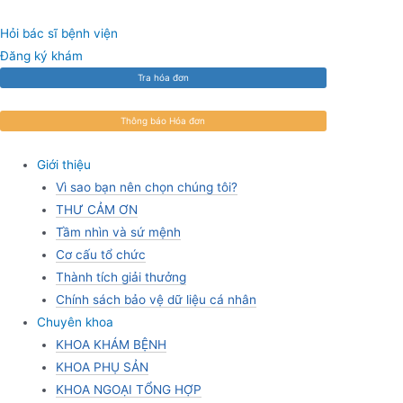
Skip
to
Hỏi bác sĩ bệnh viện
content
Đăng ký khám
Tra hóa đơn
Thông báo Hóa đơn
Giới thiệu
Vì sao bạn nên chọn chúng tôi?
THƯ CẢM ƠN
Tầm nhìn và sứ mệnh
Cơ cấu tổ chức
Thành tích giải thưởng
Chính sách bảo vệ dữ liệu cá nhân
Chuyên khoa
KHOA KHÁM BỆNH
KHOA PHỤ SẢN
KHOA NGOẠI TỔNG HỢP