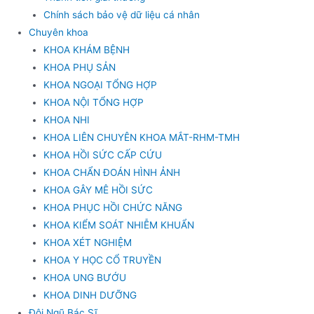
Chính sách bảo vệ dữ liệu cá nhân
Chuyên khoa
KHOA KHÁM BỆNH
KHOA PHỤ SẢN
KHOA NGOẠI TỔNG HỢP
KHOA NỘI TỔNG HỢP
KHOA NHI
KHOA LIÊN CHUYÊN KHOA MẮT-RHM-TMH
KHOA HỒI SỨC CẤP CỨU
KHOA CHẨN ĐOÁN HÌNH ẢNH
KHOA GÂY MÊ HỒI SỨC
KHOA PHỤC HỒI CHỨC NĂNG
KHOA KIỂM SOÁT NHIỄM KHUẨN
KHOA XÉT NGHIỆM
KHOA Y HỌC CỔ TRUYỀN
KHOA UNG BƯỚU
KHOA DINH DƯỠNG
Đội Ngũ Bác Sĩ