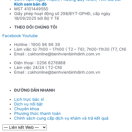
Kích xem bản đồ
MST 4101449550
Giấy phép hoạt động số 298/BYT-GPHĐ, cấp ngày
18/09/2025 bởi Bộ Y Tế
THEO DÕI CHÚNG TÔI
Facebook
Youtube
Hotline : 1900 96 96 39
Làm việc từ 7h00 – 17h00 ( T2 – T6); 7h00-11h30 (T7, CN)
Email : cskhonline@benhvienbinhdinh.com.vn
Điện thoại : 0256 6276868
Làm việc 24/24 ( T2-CN)
Email : cskhonline@benhvienbinhdinh.com.vn
ĐƯỜNG DẪN NHA
NH
Lịch trực bác sĩ
Dịch vụ nổi bật
Chuyên khoa
Phương thức thanh toán
Chính sách cung cấp dịch vụ khám và trả kết quả