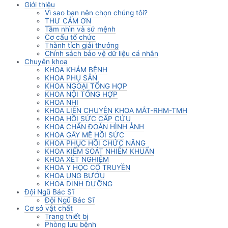
Giới thiệu
Vì sao bạn nên chọn chúng tôi?
THƯ CẢM ƠN
Tầm nhìn và sứ mệnh
Cơ cấu tổ chức
Thành tích giải thưởng
Chính sách bảo vệ dữ liệu cá nhân
Chuyên khoa
KHOA KHÁM BỆNH
KHOA PHỤ SẢN
KHOA NGOẠI TỔNG HỢP
KHOA NỘI TỔNG HỢP
KHOA NHI
KHOA LIÊN CHUYÊN KHOA MẮT-RHM-TMH
KHOA HỒI SỨC CẤP CỨU
KHOA CHẨN ĐOÁN HÌNH ẢNH
KHOA GÂY MÊ HỒI SỨC
KHOA PHỤC HỒI CHỨC NĂNG
KHOA KIỂM SOÁT NHIỄM KHUẨN
KHOA XÉT NGHIỆM
KHOA Y HỌC CỔ TRUYỀN
KHOA UNG BƯỚU
KHOA DINH DƯỠNG
Đội Ngũ Bác Sĩ
Đội Ngũ Bác Sĩ
Cơ sở vật chất
Trang thiết bị
Phòng lưu bệnh