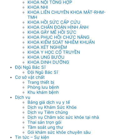
KHOA NỘI TỔNG HỢP
KHOA NHI
KHOA LIÊN CHUYÊN KHOA MẮT-RHM-
TMH
KHOA HỒI SỨC CẤP CỨU
KHOA CHẨN ĐOÁN HÌNH ẢNH
KHOA GÂY MÊ HỒI SỨC
KHOA PHỤC HỒI CHỨC NĂNG
KHOA KIỂM SOÁT NHIỄM KHUẨN
KHOA XÉT NGHIỆM
KHOA Y HỌC CỔ TRUYỀN
KHOA UNG BƯỚU
KHOA DINH DƯỠNG
Đội Ngũ Bác Sĩ
Đội Ngũ Bác Sĩ
Cơ sở vật chất
Trang thiết bị
Phòng lưu bệnh
Khu khám bệnh
Dịch vụ
Bảng giá dịch vụ y tế
Dịch vụ Khám Sức Khỏe
Dịch vụ Tiêm chủng
Dịch vụ Chăm sóc sức khỏe tại nhà
Thai sản trọn gói
Tầm soát ung thư
Gói khám sức khỏe chuyên sâu
Tin tức – Sự kiện