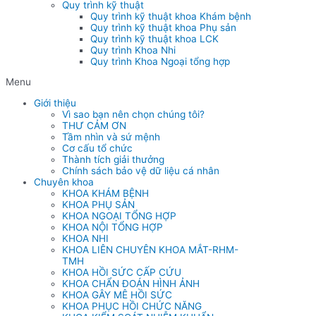
Quy trình kỹ thuật
Quy trình kỹ thuật khoa Khám bệnh
Quy trình kỹ thuật khoa Phụ sản
Quy trình kỹ thuật khoa LCK
Quy trình Khoa Nhi
Quy trình Khoa Ngoại tổng hợp
Menu
Giới thiệu
Vì sao bạn nên chọn chúng tôi?
THƯ CẢM ƠN
Tầm nhìn và sứ mệnh
Cơ cấu tổ chức
Thành tích giải thưởng
Chính sách bảo vệ dữ liệu cá nhân
Chuyên khoa
KHOA KHÁM BỆNH
KHOA PHỤ SẢN
KHOA NGOẠI TỔNG HỢP
KHOA NỘI TỔNG HỢP
KHOA NHI
KHOA LIÊN CHUYÊN KHOA MẮT-RHM-
TMH
KHOA HỒI SỨC CẤP CỨU
KHOA CHẨN ĐOÁN HÌNH ẢNH
KHOA GÂY MÊ HỒI SỨC
KHOA PHỤC HỒI CHỨC NĂNG