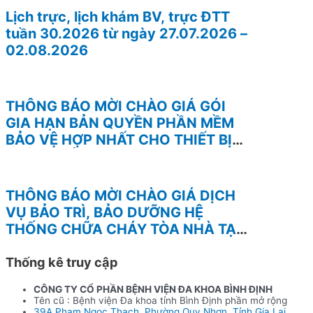
Lịch trực, lịch khám BV, trực ĐTT
tuần 30.2026 từ ngày 27.07.2026 –
02.08.2026
THÔNG BÁO MỜI CHÀO GIÁ GÓI
GIA HẠN BẢN QUYỀN PHẦN MỀM
BẢO VỆ HỢP NHẤT CHO THIẾT BỊ
TƯỜNG LỬA FOTINEST FORTIGATE
– 400F
THÔNG BÁO MỜI CHÀO GIÁ DỊCH
VỤ BẢO TRÌ, BẢO DƯỠNG HỆ
THỐNG CHỮA CHÁY TÒA NHÀ TẠI
BỆNH VIỆN BÌNH ĐỊNH
Thống kê truy cập
CÔNG TY CỔ PHẦN BỆNH VIỆN ĐA KHOA BÌNH ĐỊNH
Tên cũ : Bệnh viện Đa khoa tỉnh Bình Định phần mở rộng
39A Phạm Ngọc Thạch, Phường Quy Nhơn, Tỉnh Gia Lai