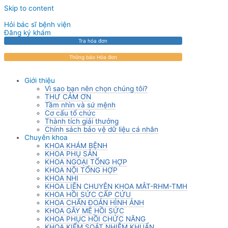
Skip to content
Hỏi bác sĩ bệnh viện
Đăng ký khám
Tra hóa đơn
Thông báo Hóa đơn
Giới thiệu
Vì sao bạn nên chọn chúng tôi?
THƯ CẢM ƠN
Tầm nhìn và sứ mệnh
Cơ cấu tổ chức
Thành tích giải thưởng
Chính sách bảo vệ dữ liệu cá nhân
Chuyên khoa
KHOA KHÁM BỆNH
KHOA PHỤ SẢN
KHOA NGOẠI TỔNG HỢP
KHOA NỘI TỔNG HỢP
KHOA NHI
KHOA LIÊN CHUYÊN KHOA MẮT-RHM-TMH
KHOA HỒI SỨC CẤP CỨU
KHOA CHẨN ĐOÁN HÌNH ẢNH
KHOA GÂY MÊ HỒI SỨC
KHOA PHỤC HỒI CHỨC NĂNG
KHOA KIỂM SOÁT NHIỄM KHUẨN