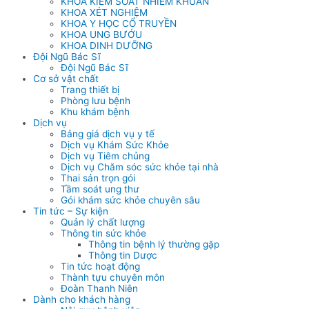
KHOA KIỂM SOÁT NHIỄM KHUẨN
KHOA XÉT NGHIỆM
KHOA Y HỌC CỔ TRUYỀN
KHOA UNG BƯỚU
KHOA DINH DƯỠNG
Đội Ngũ Bác Sĩ
Đội Ngũ Bác Sĩ
Cơ sở vật chất
Trang thiết bị
Phòng lưu bệnh
Khu khám bệnh
Dịch vụ
Bảng giá dịch vụ y tế
Dịch vụ Khám Sức Khỏe
Dịch vụ Tiêm chủng
Dịch vụ Chăm sóc sức khỏe tại nhà
Thai sản trọn gói
Tầm soát ung thư
Gói khám sức khỏe chuyên sâu
Tin tức – Sự kiện
Quản lý chất lượng
Thông tin sức khỏe
Thông tin bệnh lý thường gặp
Thông tin Dược
Tin tức hoạt động
Thành tựu chuyên môn
Đoàn Thanh Niên
Dành cho khách hàng