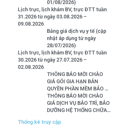
01/08/2026)
Lịch trực, lịch khám BV, trực ĐTT tuần
31.2026 từ ngày 03.08.2026 –
09.08.2026
Bảng giá dịch vụ y tế (cập
nhật áp dụng từ ngày
28/07/2026)
Lịch trực, lịch khám BV, trực ĐTT tuần
30.2026 từ ngày 27.07.2026 –
02.08.2026
THÔNG BÁO MỜI CHÀO
GIÁ GÓI GIA HẠN BẢN
QUYỀN PHẦN MỀM BẢO VỆ
HỢP NHẤT CHO THIẾT BỊ
THÔNG BÁO MỜI CHÀO
TƯỜNG LỬA FOTINEST
GIÁ DỊCH VỤ BẢO TRÌ, BẢO
FORTIGATE – 400F
DƯỠNG HỆ THỐNG CHỮA
CHÁY TÒA NHÀ TẠI BỆNH
Thống kê truy cập
VIỆN BÌNH ĐỊNH