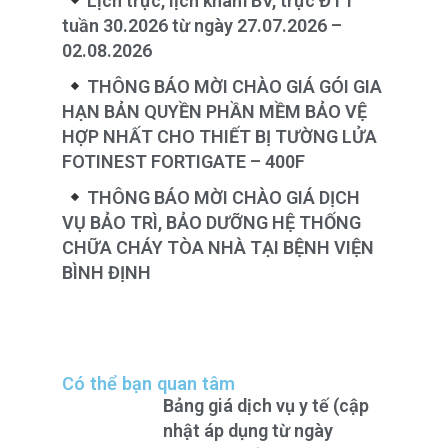
Lịch trực, lịch khám BV, trực ĐTT
tuần 30.2026 từ ngày 27.07.2026 –
02.08.2026
THÔNG BÁO MỜI CHÀO GIÁ GÓI GIA
HẠN BẢN QUYỀN PHẦN MỀM BẢO VỆ
HỢP NHẤT CHO THIẾT BỊ TƯỜNG LỬA
FOTINEST FORTIGATE – 400F
THÔNG BÁO MỜI CHÀO GIÁ DỊCH
VỤ BẢO TRÌ, BẢO DƯỠNG HỆ THỐNG
CHỮA CHÁY TÒA NHÀ TẠI BỆNH VIỆN
BÌNH ĐỊNH
Có thể bạn quan tâm
Bảng giá dịch vụ y tế (cập
nhật áp dụng từ ngày