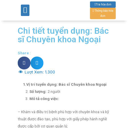
Tra hóa đơn
GIỚI THIỆU
CHUYÊN KHOA
ĐỘI NGŨ BÁC SĨ
CƠ SỞ VẬT CHẤT
TIN TỨC – SỰ KIỆN
DÀNH CHO KHÁCH HÀNG
LỊCH TRỰC – LỊCH KHÁM
TUYỂN DỤNG – ĐÀO TẠO
ĐẤU THẦU MUA SẮM
THÔNG TIN
Thông báo hóa
đơn
Chi tiết tuyển dụng: Bác
sĩ Chuyên khoa Ngoại
Share :
Lượt Xem:
1.300
1.Vị trí tuyển dụng:
Bác sĩ Chuyên khoa Ngoại
Số lượng:
2 người
Mô tả công việc:
– Khám và điều trị bệnh phù hợp với chuyên khoa và kỹ
thuật được đào tạo, phù hợp với giấy phép hành nghề
được cấp bởi cơ quan quản lý;