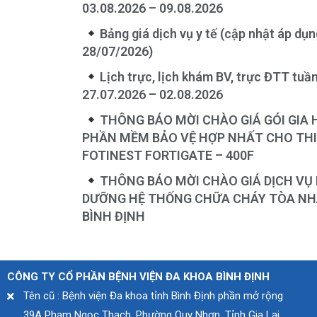
03.08.2026 – 09.08.2026
Bảng giá dịch vụ y tế (cập nhật áp dụ
28/07/2026)
Lịch trực, lịch khám BV, trực ĐTT tuầ
27.07.2026 – 02.08.2026
THÔNG BÁO MỜI CHÀO GIÁ GÓI GIA
PHẦN MỀM BẢO VỆ HỢP NHẤT CHO THI
FOTINEST FORTIGATE – 400F
THÔNG BÁO MỜI CHÀO GIÁ DỊCH VỤ 
DƯỠNG HỆ THỐNG CHỮA CHÁY TÒA NHÀ
BÌNH ĐỊNH
CÔNG TY CỔ PHẦN BỆNH VIỆN ĐA KHOA BÌNH ĐỊNH
Tên cũ : Bệnh viện Đa khoa tỉnh Bình Định phần mở rộng
39A Phạm Ngọc Thạch, Phường Quy Nhơn, Tỉnh Gia Lai