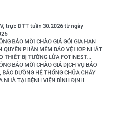
BV, trực ĐTT tuần 30.2026 từ ngày
026
O MỜI CHÀO GIÁ GÓI GIA HẠN
 PHẦN MỀM BẢO VỆ HỢP NHẤT
 THIẾT BỊ TƯỜNG LỬA FOTINEST
RTIGATE – 400F
O MỜI CHÀO GIÁ DỊCH VỤ BẢO
Ì, BẢO DƯỠNG HỆ THỐNG CHỮA CHÁY
A NHÀ TẠI BỆNH VIỆN BÌNH ĐỊNH