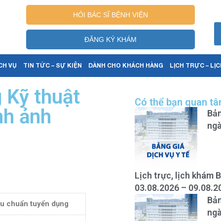
HỎI BÁC SĨ BỆNH VIỆN
ĐĂNG KÝ KHÁM
CH VỤ
TIN TỨC – SỰ KIỆN
DÀNH CHO KHÁCH HÀNG
LỊCH TRỰC – LỊ
g Kỹ thuật
Có thể bạn quan t
nh ảnh
Bản
ngà
Lịch trực, lịch khám 
03.08.2026 – 09.08.2
Bản
iêu chuẩn tuyển dụng
ngà