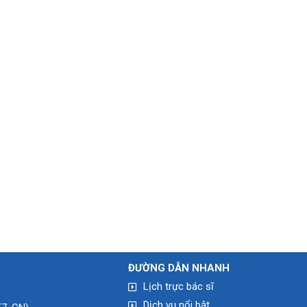
ĐƯỜNG DẪN NHA
NH
Lịch trực bác sĩ
Dịch vụ nổi bật