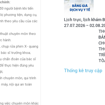
 chính:
 người bệnh khi tiến
 bị phương tiện, dụng cụ,
Lịch trực, lịch khám 
ảnh theo yêu cầu của các
27.07.2026 – 02.08.2
THÔNG BÁ
thuật chuyên môn theo
BẢN QUYỀN
ực hành:
CHO
, chụp rửa phim X- quang
FO
THÔNG BÁ
 bác sĩ trưởng khoa;
TR
ầu chẩn đoán của bác sĩ
TÒ
 để thực hiện đúng yêu
Thống kê truy cập
t;
nh chuyên môn, qui trình
máy, nội qui an toàn
g việc chuyên môn khác