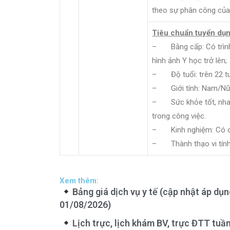
theo sự phân công của
Tiêu chuẩn tuyển dụn
– Bằng cấp: Có trình
hình ảnh Y học trở lên;
– Độ tuổi: trên 22 tu
– Giới tính: Nam/Nữ
– Sức khỏe tốt, nhan
trong công việc.
– Kinh nghiệm: Có ch
– Thành thạo vi tính 
Xem thêm:
Bảng giá dịch vụ y tế (cập nhật áp dụ
01/08/2026)
Lịch trực, lịch khám BV, trực ĐTT tuầ