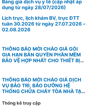
Bảng giá dịch vụ y tế (cập nhật áp
dụng từ ngày 28/07/2026)
Lịch trực, lịch khám BV, trực ĐTT
tuần 30.2026 từ ngày 27.07.2026 –
02.08.2026
THÔNG BÁO MỜI CHÀO GIÁ GÓI
GIA HẠN BẢN QUYỀN PHẦN MỀM
BẢO VỆ HỢP NHẤT CHO THIẾT BỊ
TƯỜNG LỬA FOTINEST FORTIGATE
– 400F
THÔNG BÁO MỜI CHÀO GIÁ DỊCH
VỤ BẢO TRÌ, BẢO DƯỠNG HỆ
THỐNG CHỮA CHÁY TÒA NHÀ TẠI
BỆNH VIỆN BÌNH ĐỊNH
Thống kê truy cập