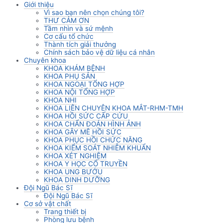
Giới thiệu
Vì sao bạn nên chọn chúng tôi?
THƯ CẢM ƠN
Tầm nhìn và sứ mệnh
Cơ cấu tổ chức
Thành tích giải thưởng
Chính sách bảo vệ dữ liệu cá nhân
Chuyên khoa
KHOA KHÁM BỆNH
KHOA PHỤ SẢN
KHOA NGOẠI TỔNG HỢP
KHOA NỘI TỔNG HỢP
KHOA NHI
KHOA LIÊN CHUYÊN KHOA MẮT-RHM-TMH
KHOA HỒI SỨC CẤP CỨU
KHOA CHẨN ĐOÁN HÌNH ẢNH
KHOA GÂY MÊ HỒI SỨC
KHOA PHỤC HỒI CHỨC NĂNG
KHOA KIỂM SOÁT NHIỄM KHUẨN
KHOA XÉT NGHIỆM
KHOA Y HỌC CỔ TRUYỀN
KHOA UNG BƯỚU
KHOA DINH DƯỠNG
Đội Ngũ Bác Sĩ
Đội Ngũ Bác Sĩ
Cơ sở vật chất
Trang thiết bị
Phòng lưu bệnh