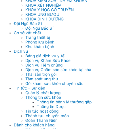
KHOA KIỂM SOÁT NHIỄM KHUẨN
KHOA XÉT NGHIỆM
KHOA Y HỌC CỔ TRUYỀN
KHOA UNG BƯỚU
KHOA DINH DƯỠNG
Đội Ngũ Bác Sĩ
Đội Ngũ Bác Sĩ
Cơ sở vật chất
Trang thiết bị
Phòng lưu bệnh
Khu khám bệnh
Dịch vụ
Bảng giá dịch vụ y tế
Dịch vụ Khám Sức Khỏe
Dịch vụ Tiêm chủng
Dịch vụ Chăm sóc sức khỏe tại nhà
Thai sản trọn gói
Tầm soát ung thư
Gói khám sức khỏe chuyên sâu
Tin tức – Sự kiện
Quản lý chất lượng
Thông tin sức khỏe
Thông tin bệnh lý thường gặp
Thông tin Dược
Tin tức hoạt động
Thành tựu chuyên môn
Đoàn Thanh Niên
Dành cho khách hàng