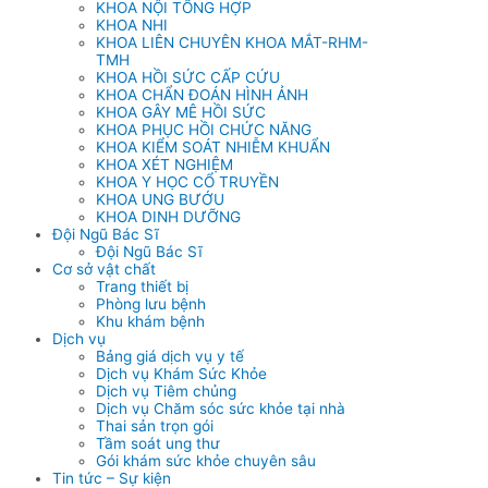
KHOA NỘI TỔNG HỢP
KHOA NHI
KHOA LIÊN CHUYÊN KHOA MẮT-RHM-
TMH
KHOA HỒI SỨC CẤP CỨU
KHOA CHẨN ĐOÁN HÌNH ẢNH
KHOA GÂY MÊ HỒI SỨC
KHOA PHỤC HỒI CHỨC NĂNG
KHOA KIỂM SOÁT NHIỄM KHUẨN
KHOA XÉT NGHIỆM
KHOA Y HỌC CỔ TRUYỀN
KHOA UNG BƯỚU
KHOA DINH DƯỠNG
Đội Ngũ Bác Sĩ
Đội Ngũ Bác Sĩ
Cơ sở vật chất
Trang thiết bị
Phòng lưu bệnh
Khu khám bệnh
Dịch vụ
Bảng giá dịch vụ y tế
Dịch vụ Khám Sức Khỏe
Dịch vụ Tiêm chủng
Dịch vụ Chăm sóc sức khỏe tại nhà
Thai sản trọn gói
Tầm soát ung thư
Gói khám sức khỏe chuyên sâu
Tin tức – Sự kiện