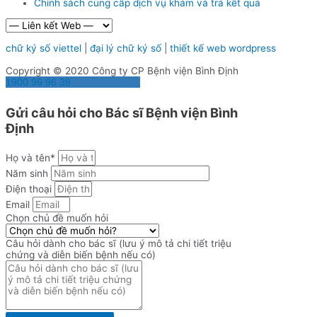
Chính sách cung cấp dịch vụ khám và trả kết quả
chữ ký số viettel
|
đại lý chữ ký số
|
thiết kế web wordpress
Copyright © 2020 Công ty CP Bệnh viện Bình Định
1900 96 96 39
Gửi câu hỏi cho Bác sĩ Bệnh viện Bình
Định
Họ và tên*
Năm sinh
Điện thoại
Email
Chọn chủ đề muốn hỏi
Câu hỏi dành cho bác sĩ (lưu ý mô tả chi tiết triệu
chứng và diễn biến bệnh nếu có)