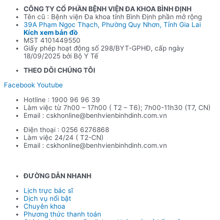
CÔNG TY CỔ PHẦN BỆNH VIỆN ĐA KHOA BÌNH ĐỊNH
Tên cũ : Bệnh viện Đa khoa tỉnh Bình Định phần mở rộng
39A Phạm Ngọc Thạch, Phường Quy Nhơn, Tỉnh Gia Lai
Kích xem bản đồ
MST 4101449550
Giấy phép hoạt động số 298/BYT-GPHĐ, cấp ngày
18/09/2025 bởi Bộ Y Tế
THEO DÕI CHÚNG TÔI
Facebook
Youtube
Hotline : 1900 96 96 39
Làm việc từ 7h00 – 17h00 ( T2 – T6); 7h00-11h30 (T7, CN)
Email : cskhonline@benhvienbinhdinh.com.vn
Điện thoại : 0256 6276868
Làm việc 24/24 ( T2-CN)
Email : cskhonline@benhvienbinhdinh.com.vn
ĐƯỜNG DẪN NHA
NH
Lịch trực bác sĩ
Dịch vụ nổi bật
Chuyên khoa
Phương thức thanh toán