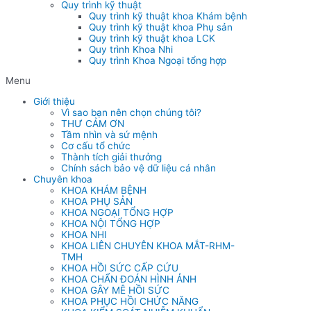
Quy trình kỹ thuật
Quy trình kỹ thuật khoa Khám bệnh
Quy trình kỹ thuật khoa Phụ sản
Quy trình kỹ thuật khoa LCK
Quy trình Khoa Nhi
Quy trình Khoa Ngoại tổng hợp
Menu
Giới thiệu
Vì sao bạn nên chọn chúng tôi?
THƯ CẢM ƠN
Tầm nhìn và sứ mệnh
Cơ cấu tổ chức
Thành tích giải thưởng
Chính sách bảo vệ dữ liệu cá nhân
Chuyên khoa
KHOA KHÁM BỆNH
KHOA PHỤ SẢN
KHOA NGOẠI TỔNG HỢP
KHOA NỘI TỔNG HỢP
KHOA NHI
KHOA LIÊN CHUYÊN KHOA MẮT-RHM-
TMH
KHOA HỒI SỨC CẤP CỨU
KHOA CHẨN ĐOÁN HÌNH ẢNH
KHOA GÂY MÊ HỒI SỨC
KHOA PHỤC HỒI CHỨC NĂNG