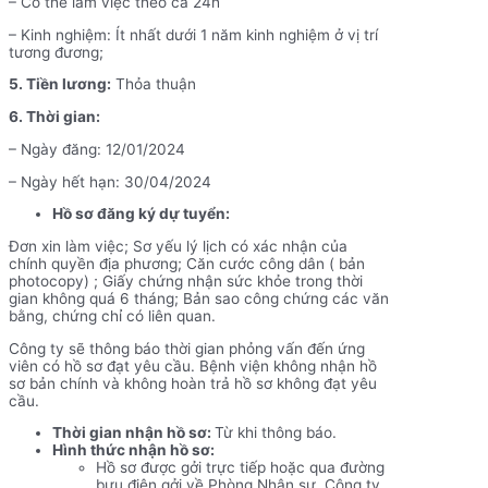
– Có thể làm việc theo ca 24h
– Kinh nghiệm: Ít nhất dưới 1 năm kinh nghiệm ở vị trí
tương đương;
5. Tiền lương:
Thỏa thuận
6. Thời gian:
– Ngày đăng: 12/01/2024
– Ngày hết hạn: 30/04/2024
Hồ sơ đăng ký dự tuyển:
Đơn xin làm việc; Sơ yếu lý lịch có xác nhận của
chính quyền địa phương; Căn cước công dân ( bản
photocopy) ; Giấy chứng nhận sức khỏe trong thời
gian không quá 6 tháng; Bản sao công chứng các văn
bằng, chứng chỉ có liên quan.
Công ty sẽ thông báo thời gian phỏng vấn đến ứng
viên có hồ sơ đạt yêu cầu. Bệnh viện không nhận hồ
sơ bản chính và không hoàn trả hồ sơ không đạt yêu
cầu.
Thời gian nhận hồ sơ:
Từ khi thông báo.
Hình thức nhận hồ sơ:
Hồ sơ được gởi trực tiếp hoặc qua đường
bưu điện gởi về Phòng Nhân sự, Công ty