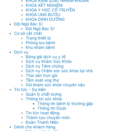
KHOA KIỂM SOÁT NHIỄM KHUẨN
KHOA XÉT NGHIỆM
KHOA Y HỌC CỔ TRUYỀN
KHOA UNG BƯỚU
KHOA DINH DƯỠNG
Đội Ngũ Bác Sĩ
Đội Ngũ Bác Sĩ
Cơ sở vật chất
Trang thiết bị
Phòng lưu bệnh
Khu khám bệnh
Dịch vụ
Bảng giá dịch vụ y tế
Dịch vụ Khám Sức Khỏe
Dịch vụ Tiêm chủng
Dịch vụ Chăm sóc sức khỏe tại nhà
Thai sản trọn gói
Tầm soát ung thư
Gói khám sức khỏe chuyên sâu
Tin tức – Sự kiện
Quản lý chất lượng
Thông tin sức khỏe
Thông tin bệnh lý thường gặp
Thông tin Dược
Tin tức hoạt động
Thành tựu chuyên môn
Đoàn Thanh Niên
Dành cho khách hàng