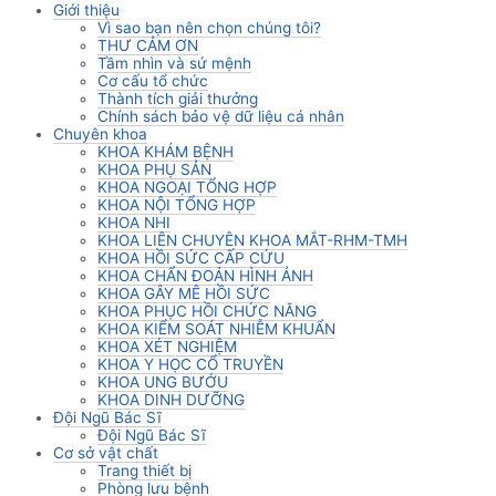
Giới thiệu
Vì sao bạn nên chọn chúng tôi?
THƯ CẢM ƠN
Tầm nhìn và sứ mệnh
Cơ cấu tổ chức
Thành tích giải thưởng
Chính sách bảo vệ dữ liệu cá nhân
Chuyên khoa
KHOA KHÁM BỆNH
KHOA PHỤ SẢN
KHOA NGOẠI TỔNG HỢP
KHOA NỘI TỔNG HỢP
KHOA NHI
KHOA LIÊN CHUYÊN KHOA MẮT-RHM-TMH
KHOA HỒI SỨC CẤP CỨU
KHOA CHẨN ĐOÁN HÌNH ẢNH
KHOA GÂY MÊ HỒI SỨC
KHOA PHỤC HỒI CHỨC NĂNG
KHOA KIỂM SOÁT NHIỄM KHUẨN
KHOA XÉT NGHIỆM
KHOA Y HỌC CỔ TRUYỀN
KHOA UNG BƯỚU
KHOA DINH DƯỠNG
Đội Ngũ Bác Sĩ
Đội Ngũ Bác Sĩ
Cơ sở vật chất
Trang thiết bị
Phòng lưu bệnh