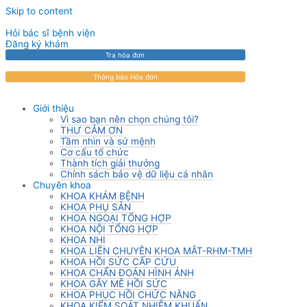
Skip to content
Hỏi bác sĩ bệnh viện
Đăng ký khám
Tra hóa đơn
Thông báo Hóa đơn
Giới thiệu
Vì sao bạn nên chọn chúng tôi?
THƯ CẢM ƠN
Tầm nhìn và sứ mệnh
Cơ cấu tổ chức
Thành tích giải thưởng
Chính sách bảo vệ dữ liệu cá nhân
Chuyên khoa
KHOA KHÁM BỆNH
KHOA PHỤ SẢN
KHOA NGOẠI TỔNG HỢP
KHOA NỘI TỔNG HỢP
KHOA NHI
KHOA LIÊN CHUYÊN KHOA MẮT-RHM-TMH
KHOA HỒI SỨC CẤP CỨU
KHOA CHẨN ĐOÁN HÌNH ẢNH
KHOA GÂY MÊ HỒI SỨC
KHOA PHỤC HỒI CHỨC NĂNG
KHOA KIỂM SOÁT NHIỄM KHUẨN