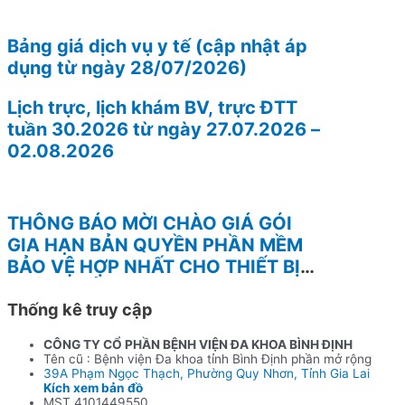
Bảng giá dịch vụ y tế (cập nhật áp
dụng từ ngày 28/07/2026)
Lịch trực, lịch khám BV, trực ĐTT
tuần 30.2026 từ ngày 27.07.2026 –
02.08.2026
THÔNG BÁO MỜI CHÀO GIÁ GÓI
GIA HẠN BẢN QUYỀN PHẦN MỀM
BẢO VỆ HỢP NHẤT CHO THIẾT BỊ
TƯỜNG LỬA FOTINEST FORTIGATE
– 400F
Thống kê truy cập
CÔNG TY CỔ PHẦN BỆNH VIỆN ĐA KHOA BÌNH ĐỊNH
Tên cũ : Bệnh viện Đa khoa tỉnh Bình Định phần mở rộng
39A Phạm Ngọc Thạch, Phường Quy Nhơn, Tỉnh Gia Lai
Kích xem bản đồ
MST 4101449550