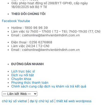
Giấy phép hoạt động số 298/BYT-GPHĐ, cấp ngày
18/09/2025 bởi Bộ Y Tế
THEO DÕI CHÚNG TÔI
Facebook
Youtube
Hotline : 1900 96 96 39
Làm việc từ 7h00 – 17h00 ( T2 – T6); 7h00-11h30 (T7, CN)
Email : cskhonline@benhvienbinhdinh.com.vn
Điện thoại : 0256 6276868
Làm việc 24/24 ( T2-CN)
Email : cskhonline@benhvienbinhdinh.com.vn
ĐƯỜNG DẪN NHA
NH
Lịch trực bác sĩ
Dịch vụ nổi bật
Chuyên khoa
Phương thức thanh toán
Chính sách cung cấp dịch vụ khám và trả kết quả
chữ ký số viettel
|
đại lý chữ ký số
|
thiết kế web wordpress