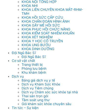
KHOA NỘI TỔNG HỢP
KHOA NHI
KHOA LIÊN CHUYÊN KHOA MẮT-RHM-
TMH
KHOA HỒI SỨC CẤP CỨU
KHOA CHẨN ĐOÁN HÌNH ẢNH
KHOA GÂY MÊ HỒI SỨC
KHOA PHỤC HỒI CHỨC NĂNG
KHOA KIỂM SOÁT NHIỄM KHUẨN
KHOA XÉT NGHIỆM
KHOA Y HỌC CỔ TRUYỀN
KHOA UNG BƯỚU
KHOA DINH DƯỠNG
Đội Ngũ Bác Sĩ
Đội Ngũ Bác Sĩ
Cơ sở vật chất
Trang thiết bị
Phòng lưu bệnh
Khu khám bệnh
Dịch vụ
Bảng giá dịch vụ y tế
Dịch vụ Khám Sức Khỏe
Dịch vụ Tiêm chủng
Dịch vụ Chăm sóc sức khỏe tại nhà
Thai sản trọn gói
Tầm soát ung thư
Gói khám sức khỏe chuyên sâu
Tin tức – Sự kiện