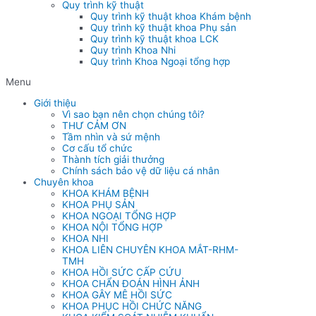
Quy trình kỹ thuật
Quy trình kỹ thuật khoa Khám bệnh
Quy trình kỹ thuật khoa Phụ sản
Quy trình kỹ thuật khoa LCK
Quy trình Khoa Nhi
Quy trình Khoa Ngoại tổng hợp
Menu
Giới thiệu
Vì sao bạn nên chọn chúng tôi?
THƯ CẢM ƠN
Tầm nhìn và sứ mệnh
Cơ cấu tổ chức
Thành tích giải thưởng
Chính sách bảo vệ dữ liệu cá nhân
Chuyên khoa
KHOA KHÁM BỆNH
KHOA PHỤ SẢN
KHOA NGOẠI TỔNG HỢP
KHOA NỘI TỔNG HỢP
KHOA NHI
KHOA LIÊN CHUYÊN KHOA MẮT-RHM-
TMH
KHOA HỒI SỨC CẤP CỨU
KHOA CHẨN ĐOÁN HÌNH ẢNH
KHOA GÂY MÊ HỒI SỨC
KHOA PHỤC HỒI CHỨC NĂNG