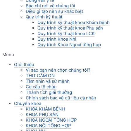
Công văn y tế
Báo chí nói về chúng tôi
Điều gì tạo nên sự khác biệt
Quy trình kỹ thuật
Quy trình kỹ thuật khoa Khám bệnh
Quy trình kỹ thuật khoa Phụ sản
Quy trình kỹ thuật khoa LCK
Quy trình Khoa Nhi
Quy trình Khoa Ngoại tổng hợp
Menu
Giới thiệu
Vì sao bạn nên chọn chúng tôi?
THƯ CẢM ƠN
Tầm nhìn và sứ mệnh
Cơ cấu tổ chức
Thành tích giải thưởng
Chính sách bảo vệ dữ liệu cá nhân
Chuyên khoa
KHOA KHÁM BỆNH
KHOA PHỤ SẢN
KHOA NGOẠI TỔNG HỢP
KHOA NỘI TỔNG HỢP