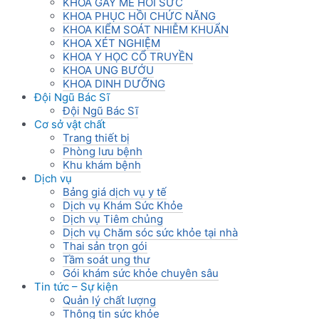
KHOA GÂY MÊ HỒI SỨC
KHOA PHỤC HỒI CHỨC NĂNG
KHOA KIỂM SOÁT NHIỄM KHUẨN
KHOA XÉT NGHIỆM
KHOA Y HỌC CỔ TRUYỀN
KHOA UNG BƯỚU
KHOA DINH DƯỠNG
Đội Ngũ Bác Sĩ
Đội Ngũ Bác Sĩ
Cơ sở vật chất
Trang thiết bị
Phòng lưu bệnh
Khu khám bệnh
Dịch vụ
Bảng giá dịch vụ y tế
Dịch vụ Khám Sức Khỏe
Dịch vụ Tiêm chủng
Dịch vụ Chăm sóc sức khỏe tại nhà
Thai sản trọn gói
Tầm soát ung thư
Gói khám sức khỏe chuyên sâu
Tin tức – Sự kiện
Quản lý chất lượng
Thông tin sức khỏe