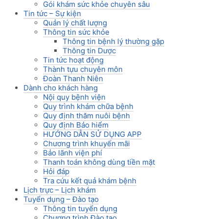
Gói khám sức khỏe chuyên sâu
Tin tức – Sự kiện
Quản lý chất lượng
Thông tin sức khỏe
Thông tin bệnh lý thường gặp
Thông tin Dược
Tin tức hoạt động
Thành tựu chuyên môn
Đoàn Thanh Niên
Dành cho khách hàng
Nội quy bệnh viện
Quy trình khám chữa bệnh
Quy định thăm nuôi bệnh
Quy định Bảo hiểm
HƯỚNG DẪN SỬ DỤNG APP
Chương trình khuyến mãi
Bảo lãnh viện phí
Thanh toán không dùng tiền mặt
Hỏi đáp
Tra cứu kết quả khám bệnh
Lịch trực – Lịch khám
Tuyển dụng – Đào tạo
Thông tin tuyển dụng
Chương trình Đào tạo