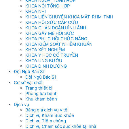
KHOA NGOẠI TỔNG HỢP
KHOA NỘI TỔNG HỢP
KHOA NHI
KHOA LIÊN CHUYÊN KHOA MẮT-RHM-TMH
KHOA HỒI SỨC CẤP CỨU
KHOA CHẨN ĐOÁN HÌNH ẢNH
KHOA GÂY MÊ HỒI SỨC
KHOA PHỤC HỒI CHỨC NĂNG
KHOA KIỂM SOÁT NHIỄM KHUẨN
KHOA XÉT NGHIỆM
KHOA Y HỌC CỔ TRUYỀN
KHOA UNG BƯỚU
KHOA DINH DƯỠNG
Đội Ngũ Bác Sĩ
Đội Ngũ Bác Sĩ
Cơ sở vật chất
Trang thiết bị
Phòng lưu bệnh
Khu khám bệnh
Dịch vụ
Bảng giá dịch vụ y tế
Dịch vụ Khám Sức Khỏe
Dịch vụ Tiêm chủng
Dịch vụ Chăm sóc sức khỏe tại nhà