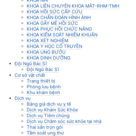
KHOA NHI
KHOA LIÊN CHUYÊN KHOA MẮT-RHM-TMH
KHOA HỒI SỨC CẤP CỨU
KHOA CHẨN ĐOÁN HÌNH ẢNH
KHOA GÂY MÊ HỒI SỨC
KHOA PHỤC HỒI CHỨC NĂNG
KHOA KIỂM SOÁT NHIỄM KHUẨN
KHOA XÉT NGHIỆM
KHOA Y HỌC CỔ TRUYỀN
KHOA UNG BƯỚU
KHOA DINH DƯỠNG
Đội Ngũ Bác Sĩ
Đội Ngũ Bác Sĩ
Cơ sở vật chất
Trang thiết bị
Phòng lưu bệnh
Khu khám bệnh
Dịch vụ
Bảng giá dịch vụ y tế
Dịch vụ Khám Sức Khỏe
Dịch vụ Tiêm chủng
Dịch vụ Chăm sóc sức khỏe tại nhà
Thai sản trọn gói
Tầm soát ung thư