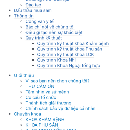
Đào tạo
Đấu thầu mua sắm
Thông tin
Công văn y tế
Báo chí nói về chúng tôi
Điều gì tạo nên sự khác biệt
Quy trình kỹ thuật
Quy trình kỹ thuật khoa Khám bệnh
Quy trình kỹ thuật khoa Phụ sản
Quy trình kỹ thuật khoa LCK
Quy trình Khoa Nhi
Quy trình Khoa Ngoại tổng hợp
Giới thiệu
Vì sao bạn nên chọn chúng tôi?
THƯ CẢM ƠN
Tầm nhìn và sứ mệnh
Cơ cấu tổ chức
Thành tích giải thưởng
Chính sách bảo vệ dữ liệu cá nhân
Chuyên khoa
KHOA KHÁM BỆNH
KHOA PHỤ SẢN