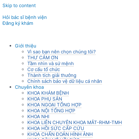
Skip to content
Hỏi bác sĩ bệnh viện
Đăng ký khám
Giới thiệu
Vì sao bạn nên chọn chúng tôi?
THƯ CẢM ƠN
Tầm nhìn và sứ mệnh
Cơ cấu tổ chức
Thành tích giải thưởng
Chính sách bảo vệ dữ liệu cá nhân
Chuyên khoa
KHOA KHÁM BỆNH
KHOA PHỤ SẢN
KHOA NGOẠI TỔNG HỢP
KHOA NỘI TỔNG HỢP
KHOA NHI
KHOA LIÊN CHUYÊN KHOA MẮT-RHM-TMH
KHOA HỒI SỨC CẤP CỨU
KHOA CHẨN ĐOÁN HÌNH ẢNH