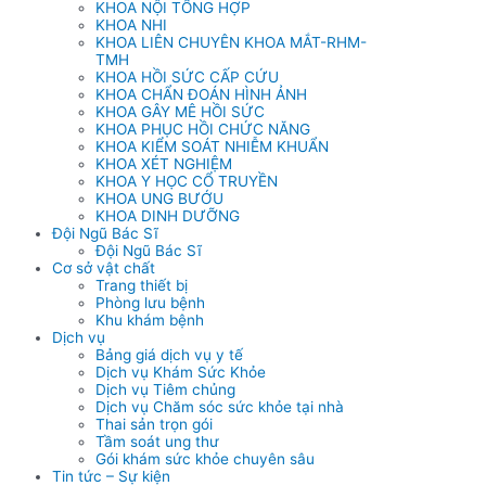
KHOA NỘI TỔNG HỢP
KHOA NHI
KHOA LIÊN CHUYÊN KHOA MẮT-RHM-
TMH
KHOA HỒI SỨC CẤP CỨU
KHOA CHẨN ĐOÁN HÌNH ẢNH
KHOA GÂY MÊ HỒI SỨC
KHOA PHỤC HỒI CHỨC NĂNG
KHOA KIỂM SOÁT NHIỄM KHUẨN
KHOA XÉT NGHIỆM
KHOA Y HỌC CỔ TRUYỀN
KHOA UNG BƯỚU
KHOA DINH DƯỠNG
Đội Ngũ Bác Sĩ
Đội Ngũ Bác Sĩ
Cơ sở vật chất
Trang thiết bị
Phòng lưu bệnh
Khu khám bệnh
Dịch vụ
Bảng giá dịch vụ y tế
Dịch vụ Khám Sức Khỏe
Dịch vụ Tiêm chủng
Dịch vụ Chăm sóc sức khỏe tại nhà
Thai sản trọn gói
Tầm soát ung thư
Gói khám sức khỏe chuyên sâu
Tin tức – Sự kiện