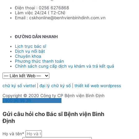
Điện thoại : 0256 6276868
Làm việc 24/24 ( T2-CN)
Email : cskhonline@benhvienbinhdinh.com.vn
ĐƯỜNG DẪN NHA
NH
Lịch trực bác sĩ
Dịch vụ nổi bật
Chuyên khoa
Phương thức thanh toán
Chính sách cung cấp dịch vụ khám và trả kết quả
chữ ký số viettel
|
đại lý chữ ký số
|
thiết kế web wordpress
Copyright © 2020 Công ty CP Bệnh viện Bình Định
1900 96 96 39
Gửi câu hỏi cho Bác sĩ Bệnh viện Bình
Định
Họ và tên*