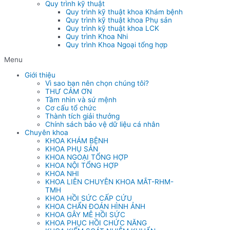
Quy trình kỹ thuật
Quy trình kỹ thuật khoa Khám bệnh
Quy trình kỹ thuật khoa Phụ sản
Quy trình kỹ thuật khoa LCK
Quy trình Khoa Nhi
Quy trình Khoa Ngoại tổng hợp
Menu
Giới thiệu
Vì sao bạn nên chọn chúng tôi?
THƯ CẢM ƠN
Tầm nhìn và sứ mệnh
Cơ cấu tổ chức
Thành tích giải thưởng
Chính sách bảo vệ dữ liệu cá nhân
Chuyên khoa
KHOA KHÁM BỆNH
KHOA PHỤ SẢN
KHOA NGOẠI TỔNG HỢP
KHOA NỘI TỔNG HỢP
KHOA NHI
KHOA LIÊN CHUYÊN KHOA MẮT-RHM-
TMH
KHOA HỒI SỨC CẤP CỨU
KHOA CHẨN ĐOÁN HÌNH ẢNH
KHOA GÂY MÊ HỒI SỨC
KHOA PHỤC HỒI CHỨC NĂNG