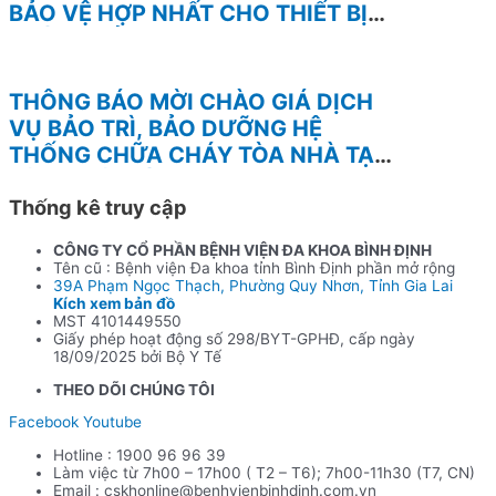
BẢO VỆ HỢP NHẤT CHO THIẾT BỊ
TƯỜNG LỬA FOTINEST FORTIGATE
– 400F
THÔNG BÁO MỜI CHÀO GIÁ DỊCH
VỤ BẢO TRÌ, BẢO DƯỠNG HỆ
THỐNG CHỮA CHÁY TÒA NHÀ TẠI
BỆNH VIỆN BÌNH ĐỊNH
Thống kê truy cập
CÔNG TY CỔ PHẦN BỆNH VIỆN ĐA KHOA BÌNH ĐỊNH
Tên cũ : Bệnh viện Đa khoa tỉnh Bình Định phần mở rộng
39A Phạm Ngọc Thạch, Phường Quy Nhơn, Tỉnh Gia Lai
Kích xem bản đồ
MST 4101449550
Giấy phép hoạt động số 298/BYT-GPHĐ, cấp ngày
18/09/2025 bởi Bộ Y Tế
THEO DÕI CHÚNG TÔI
Facebook
Youtube
Hotline : 1900 96 96 39
Làm việc từ 7h00 – 17h00 ( T2 – T6); 7h00-11h30 (T7, CN)
Email : cskhonline@benhvienbinhdinh.com.vn