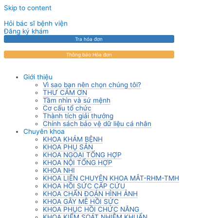
Skip to content
Hỏi bác sĩ bệnh viện
Đăng ký khám
Tra hóa đơn
Thông báo Hóa đơn
Giới thiệu
Vì sao bạn nên chọn chúng tôi?
THƯ CẢM ƠN
Tầm nhìn và sứ mệnh
Cơ cấu tổ chức
Thành tích giải thưởng
Chính sách bảo vệ dữ liệu cá nhân
Chuyên khoa
KHOA KHÁM BỆNH
KHOA PHỤ SẢN
KHOA NGOẠI TỔNG HỢP
KHOA NỘI TỔNG HỢP
KHOA NHI
KHOA LIÊN CHUYÊN KHOA MẮT-RHM-TMH
KHOA HỒI SỨC CẤP CỨU
KHOA CHẨN ĐOÁN HÌNH ẢNH
KHOA GÂY MÊ HỒI SỨC
KHOA PHỤC HỒI CHỨC NĂNG
KHOA KIỂM SOÁT NHIỄM KHUẨN