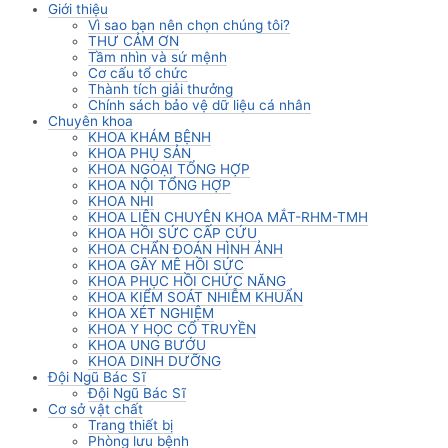
Giới thiệu
Vì sao bạn nên chọn chúng tôi?
THƯ CẢM ƠN
Tầm nhìn và sứ mệnh
Cơ cấu tổ chức
Thành tích giải thưởng
Chính sách bảo vệ dữ liệu cá nhân
Chuyên khoa
KHOA KHÁM BỆNH
KHOA PHỤ SẢN
KHOA NGOẠI TỔNG HỢP
KHOA NỘI TỔNG HỢP
KHOA NHI
KHOA LIÊN CHUYÊN KHOA MẮT-RHM-TMH
KHOA HỒI SỨC CẤP CỨU
KHOA CHẨN ĐOÁN HÌNH ẢNH
KHOA GÂY MÊ HỒI SỨC
KHOA PHỤC HỒI CHỨC NĂNG
KHOA KIỂM SOÁT NHIỄM KHUẨN
KHOA XÉT NGHIỆM
KHOA Y HỌC CỔ TRUYỀN
KHOA UNG BƯỚU
KHOA DINH DƯỠNG
Đội Ngũ Bác Sĩ
Đội Ngũ Bác Sĩ
Cơ sở vật chất
Trang thiết bị
Phòng lưu bệnh