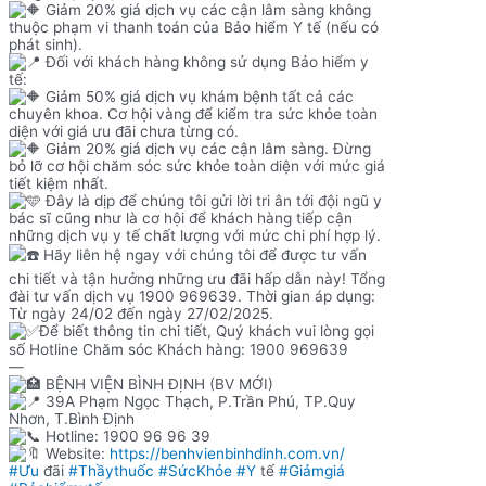
Giảm 20% giá dịch vụ các cận lâm sàng không
thuộc phạm vi thanh toán của Bảo hiểm Y tế (nếu có
phát sinh).
Đối với khách hàng không sử dụng Bảo hiểm y
tế:
Giảm 50% giá dịch vụ khám bệnh tất cả các
chuyên khoa. Cơ hội vàng để kiểm tra sức khỏe toàn
diện với giá ưu đãi chưa từng có.
Giảm 20% giá dịch vụ các cận lâm sàng. Đừng
bỏ lỡ cơ hội chăm sóc sức khỏe toàn diện với mức giá
tiết kiệm nhất.
Đây là dịp để chúng tôi gửi lời tri ân tới đội ngũ y
bác sĩ cũng như là cơ hội để khách hàng tiếp cận
những dịch vụ y tế chất lượng với mức chi phí hợp lý.
Hãy liên hệ ngay với chúng tôi để được tư vấn
chi tiết và tận hưởng những ưu đãi hấp dẫn này! Tổng
đài tư vấn dịch vụ 1900 969639. Thời gian áp dụng:
Từ ngày 24/02 đến ngày 27/02/2025.
Để biết thông tin chi tiết, Quý khách vui lòng gọi
số Hotline Chăm sóc Khách hàng: 1900 969639
—
BỆNH VIỆN BÌNH ĐỊNH (BV MỚI)
39A Phạm Ngọc Thạch, P.Trần Phú, TP.Quy
Nhơn, T.Bình Định
Hotline: 1900 96 96 39
Website:
https://benhvienbinhdinh.com.vn/
#Ưu
đãi
#Thầythuốc
#SứcKhỏe
#Y
tế
#Giảmgiá