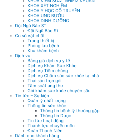
KHOA KIỂM SOÁT NHIỄM KHUẨN
KHOA XÉT NGHIỆM
KHOA Y HỌC CỔ TRUYỀN
KHOA UNG BƯỚU
KHOA DINH DƯỠNG
Đội Ngũ Bác Sĩ
Đội Ngũ Bác Sĩ
Cơ sở vật chất
Trang thiết bị
Phòng lưu bệnh
Khu khám bệnh
Dịch vụ
Bảng giá dịch vụ y tế
Dịch vụ Khám Sức Khỏe
Dịch vụ Tiêm chủng
Dịch vụ Chăm sóc sức khỏe tại nhà
Thai sản trọn gói
Tầm soát ung thư
Gói khám sức khỏe chuyên sâu
Tin tức – Sự kiện
Quản lý chất lượng
Thông tin sức khỏe
Thông tin bệnh lý thường gặp
Thông tin Dược
Tin tức hoạt động
Thành tựu chuyên môn
Đoàn Thanh Niên
Dành cho khách hàng