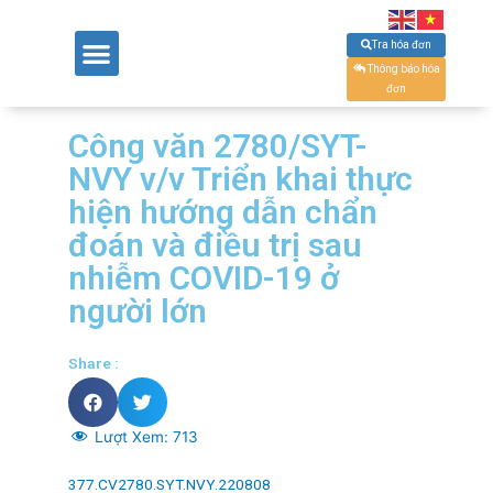
Tra hóa đơn
Thông báo hóa
đơn
Công văn 2780/SYT-
NVY v/v Triển khai thực
hiện hướng dẫn chẩn
đoán và điều trị sau
nhiễm COVID-19 ở
người lớn
Share :
Lượt Xem:
713
377.CV2780.SYT.NVY.220808