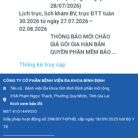
28/07/2026)
Lịch trực, lịch khám BV, trực ĐTT tuần
30.2026 từ ngày 27.07.2026 –
02.08.2026
THÔNG BÁO MỜI CHÀO
GIÁ GÓI GIA HẠN BẢN
QUYỀN PHẦN MỀM BẢO VỆ
HỢP NHẤT CHO THIẾT BỊ
Thống kê truy cập
TƯỜNG LỬA FOTINEST
FORTIGATE – 400F
CÔNG TY CỔ PHẦN BỆNH VIỆN ĐA KHOA BÌNH ĐỊNH
Tên cũ : Bệnh viện Đa khoa tỉnh Bình Định phần mở rộng
39A Phạm Ngọc Thạch, Phường Quy Nhơn, Tỉnh Gia Lai
Kích xem bản đồ
MST 4101449550
Giấy phép hoạt động số 298/BYT-GPHĐ, cấp ngày 18/09/2025 bởi Bộ Y
Tế