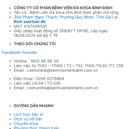
CÔNG TY CỔ PHẦN BỆNH VIỆN ĐA KHOA BÌNH ĐỊNH
Tên cũ : Bệnh viện Đa khoa tỉnh Bình Định phần mở rộng
39A Phạm Ngọc Thạch, Phường Quy Nhơn, Tỉnh Gia Lai
Kích xem bản đồ
MST 4101449550
Giấy phép hoạt động số 298/BYT-GPHĐ, cấp ngày
18/09/2025 bởi Bộ Y Tế
THEO DÕI CHÚNG TÔI
Facebook
Youtube
Hotline : 1900 96 96 39
Làm việc từ 7h00 – 17h00 ( T2 – T6); 7h00-11h30 (T7, CN)
Email : cskhonline@benhvienbinhdinh.com.vn
Điện thoại : 0256 6276868
Làm việc 24/24 ( T2-CN)
Email : cskhonline@benhvienbinhdinh.com.vn
ĐƯỜNG DẪN NHA
NH
Lịch trực bác sĩ
Dịch vụ nổi bật
Chuyên khoa
Phương thức thanh toán