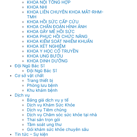
KHOA NỘI TỔNG HỢP
KHOA NHI
KHOA LIÊN CHUYÊN KHOA MẮT-RHM-
TMH
KHOA HỒI SỨC CẤP CỨU
KHOA CHẨN ĐOÁN HÌNH ẢNH
KHOA GÂY MÊ HỒI SỨC
KHOA PHỤC HỒI CHỨC NĂNG
KHOA KIỂM SOÁT NHIỄM KHUẨN
KHOA XÉT NGHIỆM
KHOA Y HỌC CỔ TRUYỀN
KHOA UNG BƯỚU
KHOA DINH DƯỠNG
Đội Ngũ Bác Sĩ
Đội Ngũ Bác Sĩ
Cơ sở vật chất
Trang thiết bị
Phòng lưu bệnh
Khu khám bệnh
Dịch vụ
Bảng giá dịch vụ y tế
Dịch vụ Khám Sức Khỏe
Dịch vụ Tiêm chủng
Dịch vụ Chăm sóc sức khỏe tại nhà
Thai sản trọn gói
Tầm soát ung thư
Gói khám sức khỏe chuyên sâu
Tin tức – Sự kiện