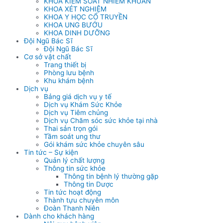
KHOA KIỂM SOÁT NHIỄM KHUẨN
KHOA XÉT NGHIỆM
KHOA Y HỌC CỔ TRUYỀN
KHOA UNG BƯỚU
KHOA DINH DƯỠNG
Đội Ngũ Bác Sĩ
Đội Ngũ Bác Sĩ
Cơ sở vật chất
Trang thiết bị
Phòng lưu bệnh
Khu khám bệnh
Dịch vụ
Bảng giá dịch vụ y tế
Dịch vụ Khám Sức Khỏe
Dịch vụ Tiêm chủng
Dịch vụ Chăm sóc sức khỏe tại nhà
Thai sản trọn gói
Tầm soát ung thư
Gói khám sức khỏe chuyên sâu
Tin tức – Sự kiện
Quản lý chất lượng
Thông tin sức khỏe
Thông tin bệnh lý thường gặp
Thông tin Dược
Tin tức hoạt động
Thành tựu chuyên môn
Đoàn Thanh Niên
Dành cho khách hàng