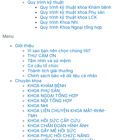
Quy trình kỹ thuật
Quy trình kỹ thuật khoa Khám bệnh
Quy trình kỹ thuật khoa Phụ sản
Quy trình kỹ thuật khoa LCK
Quy trình Khoa Nhi
Quy trình Khoa Ngoại tổng hợp
Menu
Giới thiệu
Vì sao bạn nên chọn chúng tôi?
THƯ CẢM ƠN
Tầm nhìn và sứ mệnh
Cơ cấu tổ chức
Thành tích giải thưởng
Chính sách bảo vệ dữ liệu cá nhân
Chuyên khoa
KHOA KHÁM BỆNH
KHOA PHỤ SẢN
KHOA NGOẠI TỔNG HỢP
KHOA NỘI TỔNG HỢP
KHOA NHI
KHOA LIÊN CHUYÊN KHOA MẮT-RHM-
TMH
KHOA HỒI SỨC CẤP CỨU
KHOA CHẨN ĐOÁN HÌNH ẢNH
KHOA GÂY MÊ HỒI SỨC
KHOA PHỤC HỒI CHỨC NĂNG