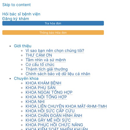
Skip to content
Hỏi bác sĩ bệnh viện
Đăng ký khám
Tra hóa đơn
Thông báo Hóa đơn
Giới thiệu
Vì sao bạn nên chọn chúng tôi?
THƯ CẢM ƠN
Tầm nhìn và sứ mệnh
Cơ cấu tổ chức
Thành tích giải thưởng
Chính sách bảo vệ dữ liệu cá nhân
Chuyên khoa
KHOA KHÁM BỆNH
KHOA PHỤ SẢN
KHOA NGOẠI TỔNG HỢP
KHOA NỘI TỔNG HỢP
KHOA NHI
KHOA LIÊN CHUYÊN KHOA MẮT-RHM-TMH
KHOA HỒI SỨC CẤP CỨU
KHOA CHẨN ĐOÁN HÌNH ẢNH
KHOA GÂY MÊ HỒI SỨC
KHOA PHỤC HỒI CHỨC NĂNG
KHOA KIỂM SOÁT NHIỄM KHUẨN