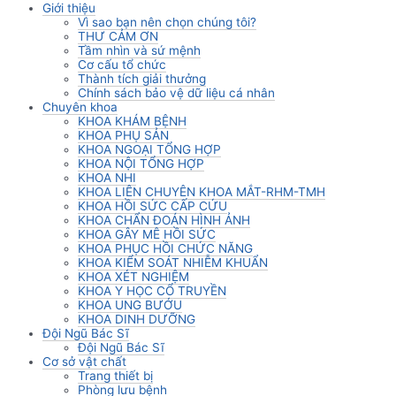
Giới thiệu
Vì sao bạn nên chọn chúng tôi?
THƯ CẢM ƠN
Tầm nhìn và sứ mệnh
Cơ cấu tổ chức
Thành tích giải thưởng
Chính sách bảo vệ dữ liệu cá nhân
Chuyên khoa
KHOA KHÁM BỆNH
KHOA PHỤ SẢN
KHOA NGOẠI TỔNG HỢP
KHOA NỘI TỔNG HỢP
KHOA NHI
KHOA LIÊN CHUYÊN KHOA MẮT-RHM-TMH
KHOA HỒI SỨC CẤP CỨU
KHOA CHẨN ĐOÁN HÌNH ẢNH
KHOA GÂY MÊ HỒI SỨC
KHOA PHỤC HỒI CHỨC NĂNG
KHOA KIỂM SOÁT NHIỄM KHUẨN
KHOA XÉT NGHIỆM
KHOA Y HỌC CỔ TRUYỀN
KHOA UNG BƯỚU
KHOA DINH DƯỠNG
Đội Ngũ Bác Sĩ
Đội Ngũ Bác Sĩ
Cơ sở vật chất
Trang thiết bị
Phòng lưu bệnh