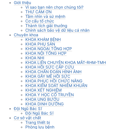
Giới thiệu
Vì sao bạn nên chọn chúng tôi?
THƯ CẢM ƠN
Tầm nhìn và sứ mệnh
Cơ cấu tổ chức
Thành tích giải thưởng
Chính sách bảo vệ dữ liệu cá nhân
Chuyên khoa
KHOA KHÁM BỆNH
KHOA PHỤ SẢN
KHOA NGOẠI TỔNG HỢP
KHOA NỘI TỔNG HỢP
KHOA NHI
KHOA LIÊN CHUYÊN KHOA MẮT-RHM-TMH
KHOA HỒI SỨC CẤP CỨU
KHOA CHẨN ĐOÁN HÌNH ẢNH
KHOA GÂY MÊ HỒI SỨC
KHOA PHỤC HỒI CHỨC NĂNG
KHOA KIỂM SOÁT NHIỄM KHUẨN
KHOA XÉT NGHIỆM
KHOA Y HỌC CỔ TRUYỀN
KHOA UNG BƯỚU
KHOA DINH DƯỠNG
Đội Ngũ Bác Sĩ
Đội Ngũ Bác Sĩ
Cơ sở vật chất
Trang thiết bị
Phòng lưu bệnh