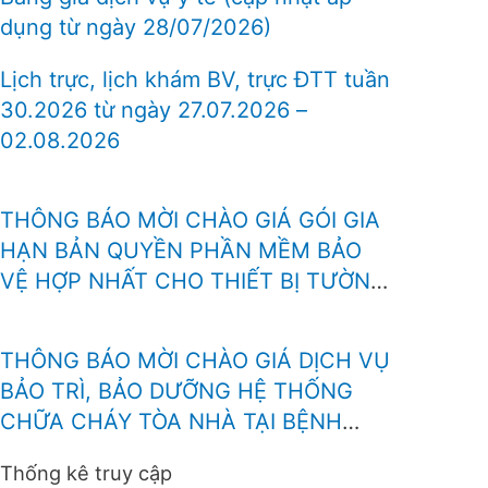
dụng từ ngày 28/07/2026)
Lịch trực, lịch khám BV, trực ĐTT tuần
30.2026 từ ngày 27.07.2026 –
02.08.2026
THÔNG BÁO MỜI CHÀO GIÁ GÓI GIA
HẠN BẢN QUYỀN PHẦN MỀM BẢO
VỆ HỢP NHẤT CHO THIẾT BỊ TƯỜNG
LỬA FOTINEST FORTIGATE – 400F
THÔNG BÁO MỜI CHÀO GIÁ DỊCH VỤ
BẢO TRÌ, BẢO DƯỠNG HỆ THỐNG
CHỮA CHÁY TÒA NHÀ TẠI BỆNH
VIỆN BÌNH ĐỊNH
Thống kê truy cập