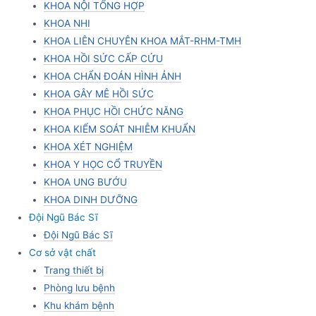
KHOA NỘI TỔNG HỢP
KHOA NHI
KHOA LIÊN CHUYÊN KHOA MẮT-RHM-TMH
KHOA HỒI SỨC CẤP CỨU
KHOA CHẨN ĐOÁN HÌNH ẢNH
KHOA GÂY MÊ HỒI SỨC
KHOA PHỤC HỒI CHỨC NĂNG
KHOA KIỂM SOÁT NHIỄM KHUẨN
KHOA XÉT NGHIỆM
KHOA Y HỌC CỔ TRUYỀN
KHOA UNG BƯỚU
KHOA DINH DƯỠNG
Đội Ngũ Bác Sĩ
Đội Ngũ Bác Sĩ
Cơ sở vật chất
Trang thiết bị
Phòng lưu bệnh
Khu khám bệnh