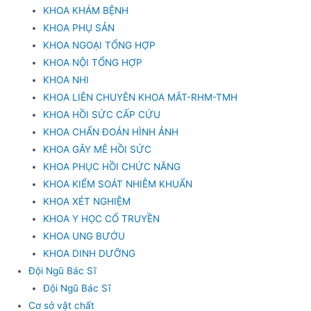
KHOA KHÁM BỆNH
KHOA PHỤ SẢN
KHOA NGOẠI TỔNG HỢP
KHOA NỘI TỔNG HỢP
KHOA NHI
KHOA LIÊN CHUYÊN KHOA MẮT-RHM-TMH
KHOA HỒI SỨC CẤP CỨU
KHOA CHẨN ĐOÁN HÌNH ẢNH
KHOA GÂY MÊ HỒI SỨC
KHOA PHỤC HỒI CHỨC NĂNG
KHOA KIỂM SOÁT NHIỄM KHUẨN
KHOA XÉT NGHIỆM
KHOA Y HỌC CỔ TRUYỀN
KHOA UNG BƯỚU
KHOA DINH DƯỠNG
Đội Ngũ Bác Sĩ
Đội Ngũ Bác Sĩ
Cơ sở vật chất