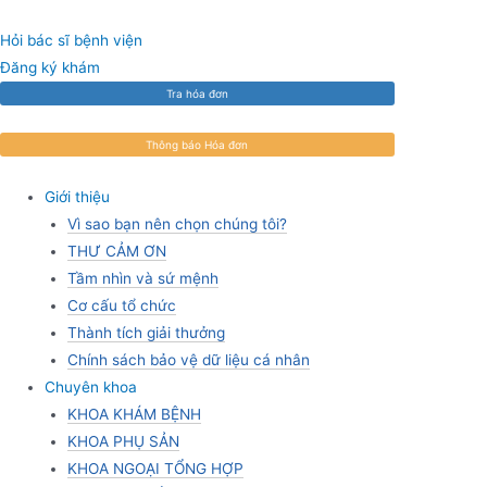
Skip
to
Hỏi bác sĩ bệnh viện
content
Đăng ký khám
Tra hóa đơn
Thông báo Hóa đơn
Giới thiệu
Vì sao bạn nên chọn chúng tôi?
THƯ CẢM ƠN
Tầm nhìn và sứ mệnh
Cơ cấu tổ chức
Thành tích giải thưởng
Chính sách bảo vệ dữ liệu cá nhân
Chuyên khoa
KHOA KHÁM BỆNH
KHOA PHỤ SẢN
KHOA NGOẠI TỔNG HỢP