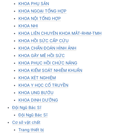
KHOA PHỤ SẢN
KHOA NGOẠI TỔNG HỢP
KHOA NỘI TỔNG HỢP
KHOA NHI
KHOA LIÊN CHUYÊN KHOA MẮT-RHM-TMH
KHOA HỒI SỨC CẤP CỨU
KHOA CHẨN ĐOÁN HÌNH ẢNH
KHOA GÂY MÊ HỒI SỨC
KHOA PHỤC HỒI CHỨC NĂNG
KHOA KIỂM SOÁT NHIỄM KHUẨN
KHOA XÉT NGHIỆM
KHOA Y HỌC CỔ TRUYỀN
KHOA UNG BƯỚU
KHOA DINH DƯỠNG
Đội Ngũ Bác Sĩ
Đội Ngũ Bác Sĩ
Cơ sở vật chất
Trang thiết bị