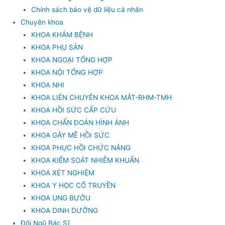
Chính sách bảo vệ dữ liệu cá nhân
Chuyên khoa
KHOA KHÁM BỆNH
KHOA PHỤ SẢN
KHOA NGOẠI TỔNG HỢP
KHOA NỘI TỔNG HỢP
KHOA NHI
KHOA LIÊN CHUYÊN KHOA MẮT-RHM-TMH
KHOA HỒI SỨC CẤP CỨU
KHOA CHẨN ĐOÁN HÌNH ẢNH
KHOA GÂY MÊ HỒI SỨC
KHOA PHỤC HỒI CHỨC NĂNG
KHOA KIỂM SOÁT NHIỄM KHUẨN
KHOA XÉT NGHIỆM
KHOA Y HỌC CỔ TRUYỀN
KHOA UNG BƯỚU
KHOA DINH DƯỠNG
Đội Ngũ Bác Sĩ