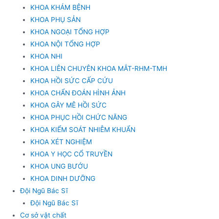
KHOA KHÁM BỆNH
KHOA PHỤ SẢN
KHOA NGOẠI TỔNG HỢP
KHOA NỘI TỔNG HỢP
KHOA NHI
KHOA LIÊN CHUYÊN KHOA MẮT-RHM-TMH
KHOA HỒI SỨC CẤP CỨU
KHOA CHẨN ĐOÁN HÌNH ẢNH
KHOA GÂY MÊ HỒI SỨC
KHOA PHỤC HỒI CHỨC NĂNG
KHOA KIỂM SOÁT NHIỄM KHUẨN
KHOA XÉT NGHIỆM
KHOA Y HỌC CỔ TRUYỀN
KHOA UNG BƯỚU
KHOA DINH DƯỠNG
Đội Ngũ Bác Sĩ
Đội Ngũ Bác Sĩ
Cơ sở vật chất