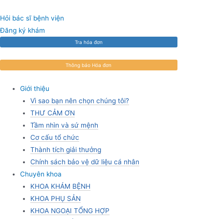
Skip
to
Hỏi bác sĩ bệnh viện
content
Đăng ký khám
Tra hóa đơn
Thông báo Hóa đơn
Giới thiệu
Vì sao bạn nên chọn chúng tôi?
THƯ CẢM ƠN
Tầm nhìn và sứ mệnh
Cơ cấu tổ chức
Thành tích giải thưởng
Chính sách bảo vệ dữ liệu cá nhân
Chuyên khoa
KHOA KHÁM BỆNH
KHOA PHỤ SẢN
KHOA NGOẠI TỔNG HỢP