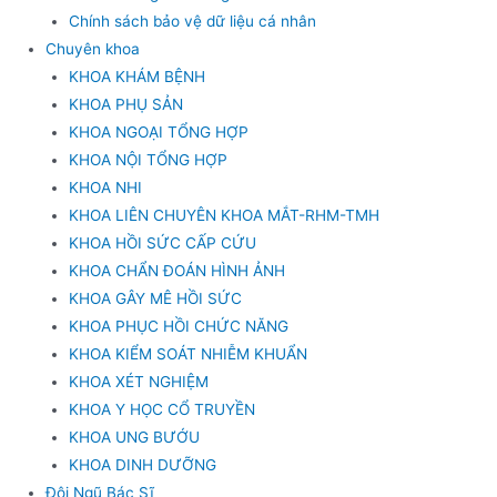
Chính sách bảo vệ dữ liệu cá nhân
Chuyên khoa
KHOA KHÁM BỆNH
KHOA PHỤ SẢN
KHOA NGOẠI TỔNG HỢP
KHOA NỘI TỔNG HỢP
KHOA NHI
KHOA LIÊN CHUYÊN KHOA MẮT-RHM-TMH
KHOA HỒI SỨC CẤP CỨU
KHOA CHẨN ĐOÁN HÌNH ẢNH
KHOA GÂY MÊ HỒI SỨC
KHOA PHỤC HỒI CHỨC NĂNG
KHOA KIỂM SOÁT NHIỄM KHUẨN
KHOA XÉT NGHIỆM
KHOA Y HỌC CỔ TRUYỀN
KHOA UNG BƯỚU
KHOA DINH DƯỠNG
Đội Ngũ Bác Sĩ