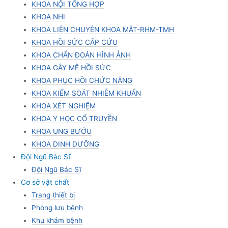
KHOA NỘI TỔNG HỢP
KHOA NHI
KHOA LIÊN CHUYÊN KHOA MẮT-RHM-TMH
KHOA HỒI SỨC CẤP CỨU
KHOA CHẨN ĐOÁN HÌNH ẢNH
KHOA GÂY MÊ HỒI SỨC
KHOA PHỤC HỒI CHỨC NĂNG
KHOA KIỂM SOÁT NHIỄM KHUẨN
KHOA XÉT NGHIỆM
KHOA Y HỌC CỔ TRUYỀN
KHOA UNG BƯỚU
KHOA DINH DƯỠNG
Đội Ngũ Bác Sĩ
Đội Ngũ Bác Sĩ
Cơ sở vật chất
Trang thiết bị
Phòng lưu bệnh
Khu khám bệnh