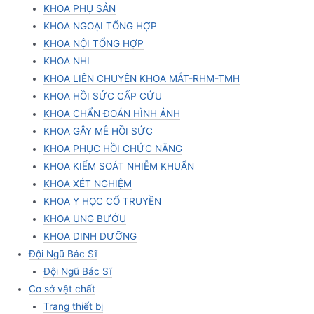
KHOA PHỤ SẢN
KHOA NGOẠI TỔNG HỢP
KHOA NỘI TỔNG HỢP
KHOA NHI
KHOA LIÊN CHUYÊN KHOA MẮT-RHM-TMH
KHOA HỒI SỨC CẤP CỨU
KHOA CHẨN ĐOÁN HÌNH ẢNH
KHOA GÂY MÊ HỒI SỨC
KHOA PHỤC HỒI CHỨC NĂNG
KHOA KIỂM SOÁT NHIỄM KHUẨN
KHOA XÉT NGHIỆM
KHOA Y HỌC CỔ TRUYỀN
KHOA UNG BƯỚU
KHOA DINH DƯỠNG
Đội Ngũ Bác Sĩ
Đội Ngũ Bác Sĩ
Cơ sở vật chất
Trang thiết bị