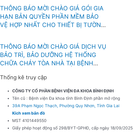
THÔNG BÁO MỜI CHÀO GIÁ GÓI GIA
HẠN BẢN QUYỀN PHẦN MỀM BẢO
VỆ HỢP NHẤT CHO THIẾT BỊ TƯỜNG
LỬA FOTINEST FORTIGATE – 400F
THÔNG BÁO MỜI CHÀO GIÁ DỊCH VỤ
BẢO TRÌ, BẢO DƯỠNG HỆ THỐNG
CHỮA CHÁY TÒA NHÀ TẠI BỆNH
VIỆN BÌNH ĐỊNH
Thống kê truy cập
CÔNG TY CỔ PHẦN BỆNH VIỆN ĐA KHOA BÌNH ĐỊNH
Tên cũ : Bệnh viện Đa khoa tỉnh Bình Định phần mở rộng
39A Phạm Ngọc Thạch, Phường Quy Nhơn, Tỉnh Gia Lai
Kích xem bản đồ
MST 4101449550
Giấy phép hoạt động số 298/BYT-GPHĐ, cấp ngày 18/09/2025