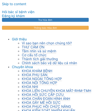
Skip to content
Hỏi bác sĩ bệnh viện
Đăng ký khám
Tra hóa đơn
Thông báo Hóa đơn
Giới thiệu
Vì sao bạn nên chọn chúng tôi?
THƯ CẢM ƠN
Tầm nhìn và sứ mệnh
Cơ cấu tổ chức
Thành tích giải thưởng
Chính sách bảo vệ dữ liệu cá nhân
Chuyên khoa
KHOA KHÁM BỆNH
KHOA PHỤ SẢN
KHOA NGOẠI TỔNG HỢP
KHOA NỘI TỔNG HỢP
KHOA NHI
KHOA LIÊN CHUYÊN KHOA MẮT-RHM-TMH
KHOA HỒI SỨC CẤP CỨU
KHOA CHẨN ĐOÁN HÌNH ẢNH
KHOA GÂY MÊ HỒI SỨC
KHOA PHỤC HỒI CHỨC NĂNG
KHOA KIỂM SOÁT NHIỄM KHUẨN