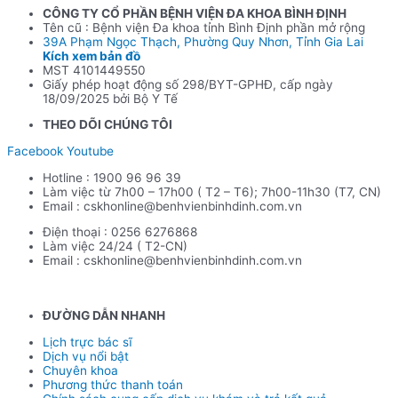
CÔNG TY CỔ PHẦN BỆNH VIỆN ĐA KHOA BÌNH ĐỊNH
Tên cũ : Bệnh viện Đa khoa tỉnh Bình Định phần mở rộng
39A Phạm Ngọc Thạch, Phường Quy Nhơn, Tỉnh Gia Lai
Kích xem bản đồ
MST 4101449550
Giấy phép hoạt động số 298/BYT-GPHĐ, cấp ngày
18/09/2025 bởi Bộ Y Tế
THEO DÕI CHÚNG TÔI
Facebook
Youtube
Hotline : 1900 96 96 39
Làm việc từ 7h00 – 17h00 ( T2 – T6); 7h00-11h30 (T7, CN)
Email : cskhonline@benhvienbinhdinh.com.vn
Điện thoại : 0256 6276868
Làm việc 24/24 ( T2-CN)
Email : cskhonline@benhvienbinhdinh.com.vn
ĐƯỜNG DẪN NHA
NH
Lịch trực bác sĩ
Dịch vụ nổi bật
Chuyên khoa
Phương thức thanh toán