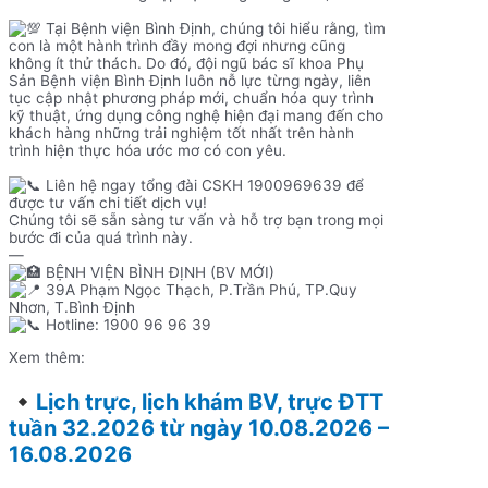
Tại Bệnh viện Bình Định, chúng tôi hiểu rằng, tìm
con là một hành trình đầy mong đợi nhưng cũng
không ít thử thách. Do đó, đội ngũ bác sĩ khoa Phụ
Sản Bệnh viện Bình Định luôn nỗ lực từng ngày, liên
tục cập nhật phương pháp mới, chuẩn hóa quy trình
kỹ thuật, ứng dụng công nghệ hiện đại mang đến cho
khách hàng những trải nghiệm tốt nhất trên hành
trình hiện thực hóa ước mơ có con yêu.
Liên hệ ngay tổng đài CSKH 1900969639 để
được tư vấn chi tiết dịch vụ!
Chúng tôi sẽ sẵn sàng tư vấn và hỗ trợ bạn trong mọi
bước đi của quá trình này.
—
BỆNH VIỆN BÌNH ĐỊNH (BV MỚI)
39A Phạm Ngọc Thạch, P.Trần Phú, TP.Quy
Nhơn, T.Bình Định
Hotline: 1900 96 96 39
Xem thêm:
Lịch trực, lịch khám BV, trực ĐTT
tuần 32.2026 từ ngày 10.08.2026 –
16.08.2026