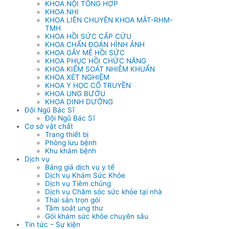
KHOA NỘI TỔNG HỢP
KHOA NHI
KHOA LIÊN CHUYÊN KHOA MẮT-RHM-
TMH
KHOA HỒI SỨC CẤP CỨU
KHOA CHẨN ĐOÁN HÌNH ẢNH
KHOA GÂY MÊ HỒI SỨC
KHOA PHỤC HỒI CHỨC NĂNG
KHOA KIỂM SOÁT NHIỄM KHUẨN
KHOA XÉT NGHIỆM
KHOA Y HỌC CỔ TRUYỀN
KHOA UNG BƯỚU
KHOA DINH DƯỠNG
Đội Ngũ Bác Sĩ
Đội Ngũ Bác Sĩ
Cơ sở vật chất
Trang thiết bị
Phòng lưu bệnh
Khu khám bệnh
Dịch vụ
Bảng giá dịch vụ y tế
Dịch vụ Khám Sức Khỏe
Dịch vụ Tiêm chủng
Dịch vụ Chăm sóc sức khỏe tại nhà
Thai sản trọn gói
Tầm soát ung thư
Gói khám sức khỏe chuyên sâu
Tin tức – Sự kiện