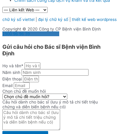
Chính sách cung cấp dịch vụ khám và trả kết quả
chữ ký số viettel
|
đại lý chữ ký số
|
thiết kế web wordpress
Copyright © 2020 Công ty CP Bệnh viện Bình Định
1900 96 96 39
Gửi câu hỏi cho Bác sĩ Bệnh viện Bình
Định
Họ và tên*
Năm sinh
Điện thoại
Email
Chọn chủ đề muốn hỏi
Câu hỏi dành cho bác sĩ (lưu ý mô tả chi tiết triệu
chứng và diễn biến bệnh nếu có)