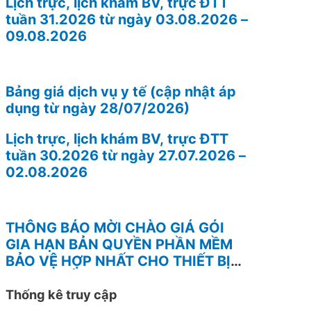
Lịch trực, lịch khám BV, trực ĐTT
tuần 31.2026 từ ngày 03.08.2026 –
09.08.2026
Bảng giá dịch vụ y tế (cập nhật áp
dụng từ ngày 28/07/2026)
Lịch trực, lịch khám BV, trực ĐTT
tuần 30.2026 từ ngày 27.07.2026 –
02.08.2026
THÔNG BÁO MỜI CHÀO GIÁ GÓI
GIA HẠN BẢN QUYỀN PHẦN MỀM
BẢO VỆ HỢP NHẤT CHO THIẾT BỊ
TƯỜNG LỬA FOTINEST FORTIGATE
– 400F
Thống kê truy cập