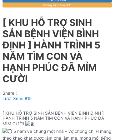
Thông báo hóa đơn
[ KHU HỖ TRỢ SINH
SẢN BỆNH VIỆN BÌNH
ĐỊNH ] HÀNH TRÌNH 5
NĂM TÌM CON VÀ
HẠNH PHÚC ĐÃ MỈM
CƯỜI
Share :
Lượt Xem:
815
[ KHU HỖ TRỢ SINH SẢN BỆNH VIỆN BÌNH ĐỊNH ]
HÀNH TRÌNH 5 NĂM TÌM CON VÀ HẠNH PHÚC ĐÃ
MỈM CƯỜI
5 năm về chung một nhà – vợ chồng chị H mang
theo khao khát được làm cha làm mẹ, mong mỏi tiếng