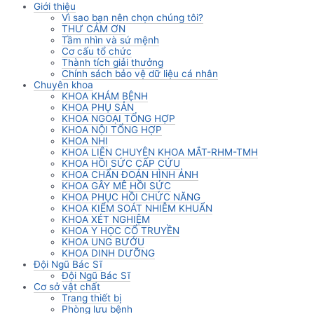
Giới thiệu
Vì sao bạn nên chọn chúng tôi?
THƯ CẢM ƠN
Tầm nhìn và sứ mệnh
Cơ cấu tổ chức
Thành tích giải thưởng
Chính sách bảo vệ dữ liệu cá nhân
Chuyên khoa
KHOA KHÁM BỆNH
KHOA PHỤ SẢN
KHOA NGOẠI TỔNG HỢP
KHOA NỘI TỔNG HỢP
KHOA NHI
KHOA LIÊN CHUYÊN KHOA MẮT-RHM-TMH
KHOA HỒI SỨC CẤP CỨU
KHOA CHẨN ĐOÁN HÌNH ẢNH
KHOA GÂY MÊ HỒI SỨC
KHOA PHỤC HỒI CHỨC NĂNG
KHOA KIỂM SOÁT NHIỄM KHUẨN
KHOA XÉT NGHIỆM
KHOA Y HỌC CỔ TRUYỀN
KHOA UNG BƯỚU
KHOA DINH DƯỠNG
Đội Ngũ Bác Sĩ
Đội Ngũ Bác Sĩ
Cơ sở vật chất
Trang thiết bị
Phòng lưu bệnh