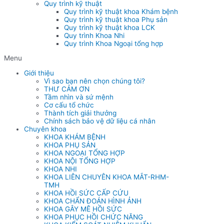
Quy trình kỹ thuật
Quy trình kỹ thuật khoa Khám bệnh
Quy trình kỹ thuật khoa Phụ sản
Quy trình kỹ thuật khoa LCK
Quy trình Khoa Nhi
Quy trình Khoa Ngoại tổng hợp
Menu
Giới thiệu
Vì sao bạn nên chọn chúng tôi?
THƯ CẢM ƠN
Tầm nhìn và sứ mệnh
Cơ cấu tổ chức
Thành tích giải thưởng
Chính sách bảo vệ dữ liệu cá nhân
Chuyên khoa
KHOA KHÁM BỆNH
KHOA PHỤ SẢN
KHOA NGOẠI TỔNG HỢP
KHOA NỘI TỔNG HỢP
KHOA NHI
KHOA LIÊN CHUYÊN KHOA MẮT-RHM-
TMH
KHOA HỒI SỨC CẤP CỨU
KHOA CHẨN ĐOÁN HÌNH ẢNH
KHOA GÂY MÊ HỒI SỨC
KHOA PHỤC HỒI CHỨC NĂNG