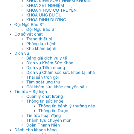
KHOA KIỂM SOÁT NHIỄM KHUẨN
KHOA XÉT NGHIỆM
KHOA Y HỌC CỔ TRUYỀN
KHOA UNG BƯỚU
KHOA DINH DƯỠNG
Đội Ngũ Bác Sĩ
Đội Ngũ Bác Sĩ
Cơ sở vật chất
Trang thiết bị
Phòng lưu bệnh
Khu khám bệnh
Dịch vụ
Bảng giá dịch vụ y tế
Dịch vụ Khám Sức Khỏe
Dịch vụ Tiêm chủng
Dịch vụ Chăm sóc sức khỏe tại nhà
Thai sản trọn gói
Tầm soát ung thư
Gói khám sức khỏe chuyên sâu
Tin tức – Sự kiện
Quản lý chất lượng
Thông tin sức khỏe
Thông tin bệnh lý thường gặp
Thông tin Dược
Tin tức hoạt động
Thành tựu chuyên môn
Đoàn Thanh Niên
Dành cho khách hàng