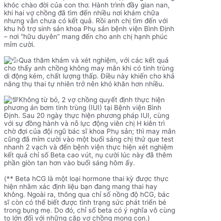
khóc chào đời của con thơ. Hành trình đầy gian nan,
khi hai vợ chồng đã tìm đến nhiều nơi khám chữa
nhưng vẫn chưa có kết quả. Rồi anh chị tìm đến với
khu hỗ trợ sinh sản khoa Phụ sản bệnh viện Bình Định
– nơi “hữu duyên” mang đến cho anh chị hạnh phúc
mỉm cười.
Qua thăm khám và xét nghiệm, với các kết quả
cho thấy anh chồng không may mắn khi có tinh trùng
di động kém, chất lượng thấp. Điều này khiến cho khả
năng thụ thai tự nhiên trở nên khó khăn hơn nhiều.
Không từ bỏ, 2 vợ chồng quyết định thực hiện
phương án bơm tinh trùng (IUI) tại Bệnh viện Bình
Định. Sau 20 ngày thực hiện phương pháp IUI, cùng
với sự đồng hành và nỗ lực động viên chị H kiên trì
chờ đợi của đội ngũ bác sĩ khoa Phụ sản; thì may mắn
cũng đã mỉm cười vào một buổi sáng chị thử que test
nhanh 2 vạch và đến bệnh viện thực hiện xét nghiệm
kết quả chỉ số Beta cao vút, nụ cười lúc này đã thêm
phần giòn tan hơn vào buổi sáng hôm ấy.
(** Beta hCG là một loại hormone thai kỳ được thực
hiện nhằm xác định liệu bạn đang mang thai hay
không. Ngoài ra, thông qua chỉ số nồng độ hCG, bác
sĩ còn có thể biết được tình trạng sức phát triển bé
trong bụng mẹ. Do đó, chỉ số beta có ý nghĩa vô cùng
to lớn đối với những cặp vợ chồng mong con.)