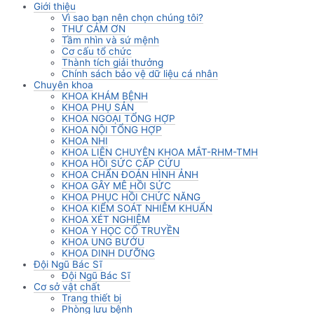
Giới thiệu
Vì sao bạn nên chọn chúng tôi?
THƯ CẢM ƠN
Tầm nhìn và sứ mệnh
Cơ cấu tổ chức
Thành tích giải thưởng
Chính sách bảo vệ dữ liệu cá nhân
Chuyên khoa
KHOA KHÁM BỆNH
KHOA PHỤ SẢN
KHOA NGOẠI TỔNG HỢP
KHOA NỘI TỔNG HỢP
KHOA NHI
KHOA LIÊN CHUYÊN KHOA MẮT-RHM-TMH
KHOA HỒI SỨC CẤP CỨU
KHOA CHẨN ĐOÁN HÌNH ẢNH
KHOA GÂY MÊ HỒI SỨC
KHOA PHỤC HỒI CHỨC NĂNG
KHOA KIỂM SOÁT NHIỄM KHUẨN
KHOA XÉT NGHIỆM
KHOA Y HỌC CỔ TRUYỀN
KHOA UNG BƯỚU
KHOA DINH DƯỠNG
Đội Ngũ Bác Sĩ
Đội Ngũ Bác Sĩ
Cơ sở vật chất
Trang thiết bị
Phòng lưu bệnh