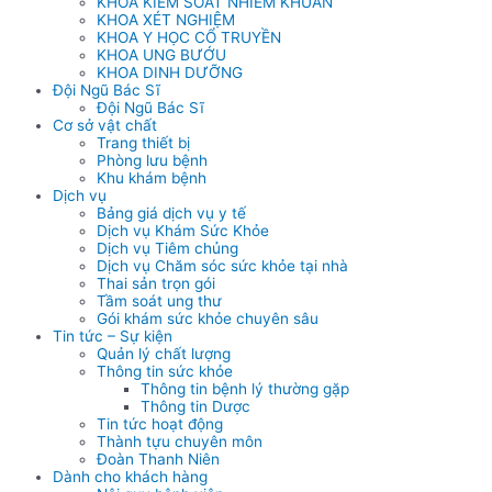
KHOA KIỂM SOÁT NHIỄM KHUẨN
KHOA XÉT NGHIỆM
KHOA Y HỌC CỔ TRUYỀN
KHOA UNG BƯỚU
KHOA DINH DƯỠNG
Đội Ngũ Bác Sĩ
Đội Ngũ Bác Sĩ
Cơ sở vật chất
Trang thiết bị
Phòng lưu bệnh
Khu khám bệnh
Dịch vụ
Bảng giá dịch vụ y tế
Dịch vụ Khám Sức Khỏe
Dịch vụ Tiêm chủng
Dịch vụ Chăm sóc sức khỏe tại nhà
Thai sản trọn gói
Tầm soát ung thư
Gói khám sức khỏe chuyên sâu
Tin tức – Sự kiện
Quản lý chất lượng
Thông tin sức khỏe
Thông tin bệnh lý thường gặp
Thông tin Dược
Tin tức hoạt động
Thành tựu chuyên môn
Đoàn Thanh Niên
Dành cho khách hàng