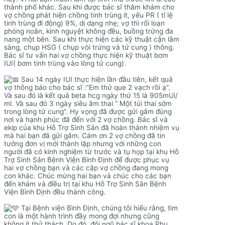
thành phố khác. Sau khi được bác sĩ thăm khám cho
vợ chồng phát hiện chồng tinh trùng ít, yếu PR ( tỉ lệ
tinh trùng đi động) 9%, dị dạng nhẹ; vợ thì rối loạn
phóng noãn, kinh nguyệt không đều, buồng trứng đa
nang một bên. Sau khi thực hiện các kỹ thuật cận lâm
sàng, chụp HSG ( chụp vòi trứng và tử cung ) thông.
Bác sĩ tư vấn hai vợ chồng thực hiện kỹ thuật bơm
IUI( bơm tinh trùng vào lòng tử cung).
Sau 14 ngày IUI thực hiện lần đầu tiên, kết quả
vợ thông báo cho bác sĩ :”Em thử que 2 vạch rồi ạ”.
Và sau đó là kết quả beta hcg ngày thứ 15 là 905mUi/
ml. Và sau đó 3 ngày siêu âm thai ” Một túi thai sớm
trong lòng tử cung”. Hy vọng đã được gửi gắm đúng
nơi và hạnh phúc đã đến với 2 vợ chồng. Bác sĩ và
ekip của khu Hỗ Trợ Sinh Sản đã hoàn thành nhiệm vụ
mà hai bạn đã gửi gắm. Cám ơn 2 vợ chồng đã tin
tưởng đơn vị mới thành lập nhưng với những con
người đã có kinh nghiệm từ trước và tụ họp tại khu Hỗ
Trợ Sinh Sản Bệnh Viện Bình Định để được phục vụ
hai vợ chồng bạn và các cặp vợ chồng đang mong
con khác. Chúc mừng hai bạn và chúc cho các bạn
đến khám và điều trị tại khu Hỗ Trợ Sinh Sản Bệnh
Viện Bình Định đều thành công.
Tại Bệnh viện Bình Định, chúng tôi hiểu rằng, tìm
con là một hành trình đầy mong đợi nhưng cũng
không ít thử thách. Do đó, đội ngũ bác sĩ khoa Phụ