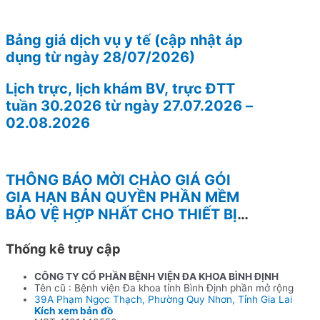
Bảng giá dịch vụ y tế (cập nhật áp
dụng từ ngày 28/07/2026)
Lịch trực, lịch khám BV, trực ĐTT
tuần 30.2026 từ ngày 27.07.2026 –
02.08.2026
THÔNG BÁO MỜI CHÀO GIÁ GÓI
GIA HẠN BẢN QUYỀN PHẦN MỀM
BẢO VỆ HỢP NHẤT CHO THIẾT BỊ
TƯỜNG LỬA FOTINEST FORTIGATE
– 400F
Thống kê truy cập
CÔNG TY CỔ PHẦN BỆNH VIỆN ĐA KHOA BÌNH ĐỊNH
Tên cũ : Bệnh viện Đa khoa tỉnh Bình Định phần mở rộng
39A Phạm Ngọc Thạch, Phường Quy Nhơn, Tỉnh Gia Lai
Kích xem bản đồ