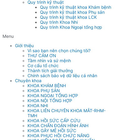
Quy trình kỹ thuật
Quy trình kỹ thuật khoa Khám bệnh
Quy trình kỹ thuật khoa Phụ sản
Quy trình kỹ thuật khoa LCK
Quy trình Khoa Nhi
Quy trình Khoa Ngoại tổng hợp
Menu
Giới thiệu
Vì sao bạn nên chọn chúng tôi?
THƯ CẢM ƠN
Tầm nhìn và sứ mệnh
Cơ cấu tổ chức
Thành tích giải thưởng
Chính sách bảo vệ dữ liệu cá nhân
Chuyên khoa
KHOA KHÁM BỆNH
KHOA PHỤ SẢN
KHOA NGOẠI TỔNG HỢP
KHOA NỘI TỔNG HỢP
KHOA NHI
KHOA LIÊN CHUYÊN KHOA MẮT-RHM-
TMH
KHOA HỒI SỨC CẤP CỨU
KHOA CHẨN ĐOÁN HÌNH ẢNH
KHOA GÂY MÊ HỒI SỨC
KHOA PHỤC HỒI CHỨC NĂNG