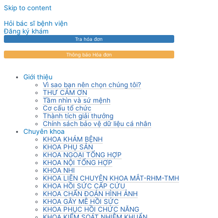
Skip to content
Hỏi bác sĩ bệnh viện
Đăng ký khám
Tra hóa đơn
Thông báo Hóa đơn
Giới thiệu
Vì sao bạn nên chọn chúng tôi?
THƯ CẢM ƠN
Tầm nhìn và sứ mệnh
Cơ cấu tổ chức
Thành tích giải thưởng
Chính sách bảo vệ dữ liệu cá nhân
Chuyên khoa
KHOA KHÁM BỆNH
KHOA PHỤ SẢN
KHOA NGOẠI TỔNG HỢP
KHOA NỘI TỔNG HỢP
KHOA NHI
KHOA LIÊN CHUYÊN KHOA MẮT-RHM-TMH
KHOA HỒI SỨC CẤP CỨU
KHOA CHẨN ĐOÁN HÌNH ẢNH
KHOA GÂY MÊ HỒI SỨC
KHOA PHỤC HỒI CHỨC NĂNG
KHOA KIỂM SOÁT NHIỄM KHUẨN