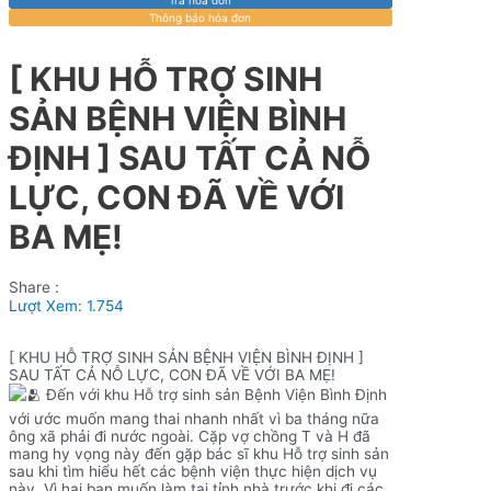
Thông báo hóa đơn
[ KHU HỖ TRỢ SINH
SẢN BỆNH VIỆN BÌNH
ĐỊNH ] SAU TẤT CẢ NỖ
LỰC, CON ĐÃ VỀ VỚI
BA MẸ!
Share :
Lượt Xem:
1.754
[ KHU HỖ TRỢ SINH SẢN BỆNH VIỆN BÌNH ĐỊNH ]
SAU TẤT CẢ NỖ LỰC, CON ĐÃ VỀ VỚI BA MẸ!
Đến với khu Hỗ trợ sinh sản Bệnh Viện Bình Định
với ước muốn mang thai nhanh nhất vì ba tháng nữa
ông xã phải đi nước ngoài. Cặp vợ chồng T và H đã
mang hy vọng này đến gặp bác sĩ khu Hỗ trợ sinh sản
sau khi tìm hiểu hết các bệnh viện thực hiện dịch vụ
này. Vì hai bạn muốn làm tại tỉnh nhà trước khi đi các