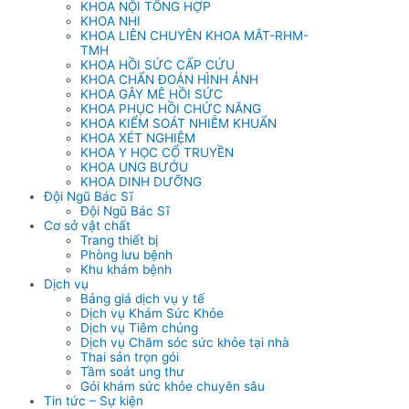
KHOA NỘI TỔNG HỢP
KHOA NHI
KHOA LIÊN CHUYÊN KHOA MẮT-RHM-
TMH
KHOA HỒI SỨC CẤP CỨU
KHOA CHẨN ĐOÁN HÌNH ẢNH
KHOA GÂY MÊ HỒI SỨC
KHOA PHỤC HỒI CHỨC NĂNG
KHOA KIỂM SOÁT NHIỄM KHUẨN
KHOA XÉT NGHIỆM
KHOA Y HỌC CỔ TRUYỀN
KHOA UNG BƯỚU
KHOA DINH DƯỠNG
Đội Ngũ Bác Sĩ
Đội Ngũ Bác Sĩ
Cơ sở vật chất
Trang thiết bị
Phòng lưu bệnh
Khu khám bệnh
Dịch vụ
Bảng giá dịch vụ y tế
Dịch vụ Khám Sức Khỏe
Dịch vụ Tiêm chủng
Dịch vụ Chăm sóc sức khỏe tại nhà
Thai sản trọn gói
Tầm soát ung thư
Gói khám sức khỏe chuyên sâu
Tin tức – Sự kiện