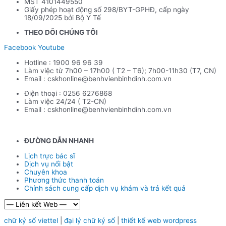
MST 4101449550
Giấy phép hoạt động số 298/BYT-GPHĐ, cấp ngày
18/09/2025 bởi Bộ Y Tế
THEO DÕI CHÚNG TÔI
Facebook
Youtube
Hotline : 1900 96 96 39
Làm việc từ 7h00 – 17h00 ( T2 – T6); 7h00-11h30 (T7, CN)
Email : cskhonline@benhvienbinhdinh.com.vn
Điện thoại : 0256 6276868
Làm việc 24/24 ( T2-CN)
Email : cskhonline@benhvienbinhdinh.com.vn
ĐƯỜNG DẪN NHA
NH
Lịch trực bác sĩ
Dịch vụ nổi bật
Chuyên khoa
Phương thức thanh toán
Chính sách cung cấp dịch vụ khám và trả kết quả
chữ ký số viettel
|
đại lý chữ ký số
|
thiết kế web wordpress