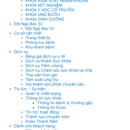
KHOA KIỂM SOÁT NHIỄM KHUẨN
KHOA XÉT NGHIỆM
KHOA Y HỌC CỔ TRUYỀN
KHOA UNG BƯỚU
KHOA DINH DƯỠNG
Đội Ngũ Bác Sĩ
Đội Ngũ Bác Sĩ
Cơ sở vật chất
Trang thiết bị
Phòng lưu bệnh
Khu khám bệnh
Dịch vụ
Bảng giá dịch vụ y tế
Dịch vụ Khám Sức Khỏe
Dịch vụ Tiêm chủng
Dịch vụ Chăm sóc sức khỏe tại nhà
Thai sản trọn gói
Tầm soát ung thư
Gói khám sức khỏe chuyên sâu
Tin tức – Sự kiện
Quản lý chất lượng
Thông tin sức khỏe
Thông tin bệnh lý thường gặp
Thông tin Dược
Tin tức hoạt động
Thành tựu chuyên môn
Đoàn Thanh Niên
Dành cho khách hàng