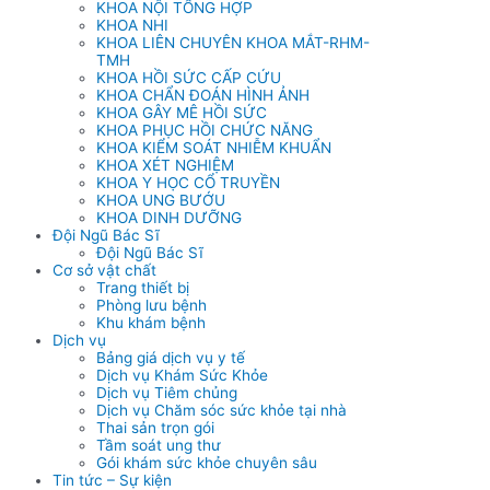
KHOA NỘI TỔNG HỢP
KHOA NHI
KHOA LIÊN CHUYÊN KHOA MẮT-RHM-
TMH
KHOA HỒI SỨC CẤP CỨU
KHOA CHẨN ĐOÁN HÌNH ẢNH
KHOA GÂY MÊ HỒI SỨC
KHOA PHỤC HỒI CHỨC NĂNG
KHOA KIỂM SOÁT NHIỄM KHUẨN
KHOA XÉT NGHIỆM
KHOA Y HỌC CỔ TRUYỀN
KHOA UNG BƯỚU
KHOA DINH DƯỠNG
Đội Ngũ Bác Sĩ
Đội Ngũ Bác Sĩ
Cơ sở vật chất
Trang thiết bị
Phòng lưu bệnh
Khu khám bệnh
Dịch vụ
Bảng giá dịch vụ y tế
Dịch vụ Khám Sức Khỏe
Dịch vụ Tiêm chủng
Dịch vụ Chăm sóc sức khỏe tại nhà
Thai sản trọn gói
Tầm soát ung thư
Gói khám sức khỏe chuyên sâu
Tin tức – Sự kiện