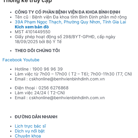
– 400F
CÔNG TY CỔ PHẦN BỆNH VIỆN ĐA KHOA BÌNH ĐỊNH
Tên cũ : Bệnh viện Đa khoa tỉnh Bình Định phần mở rộng
39A Phạm Ngọc Thạch, Phường Quy Nhơn, Tỉnh Gia Lai
Kích xem bản đồ
MST 4101449550
Giấy phép hoạt động số 298/BYT-GPHĐ, cấp ngày
18/09/2025 bởi Bộ Y Tế
THEO DÕI CHÚNG TÔI
Facebook
Youtube
Hotline : 1900 96 96 39
Làm việc từ 7h00 – 17h00 ( T2 – T6); 7h00-11h30 (T7, CN)
Email : cskhonline@benhvienbinhdinh.com.vn
Điện thoại : 0256 6276868
Làm việc 24/24 ( T2-CN)
Email : cskhonline@benhvienbinhdinh.com.vn
ĐƯỜNG DẪN NHA
NH
Lịch trực bác sĩ
Dịch vụ nổi bật
Chuyên khoa