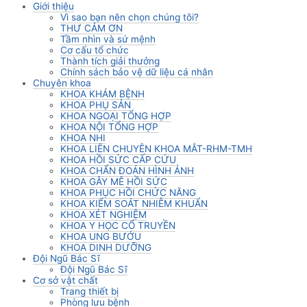
Giới thiệu
Vì sao bạn nên chọn chúng tôi?
THƯ CẢM ƠN
Tầm nhìn và sứ mệnh
Cơ cấu tổ chức
Thành tích giải thưởng
Chính sách bảo vệ dữ liệu cá nhân
Chuyên khoa
KHOA KHÁM BỆNH
KHOA PHỤ SẢN
KHOA NGOẠI TỔNG HỢP
KHOA NỘI TỔNG HỢP
KHOA NHI
KHOA LIÊN CHUYÊN KHOA MẮT-RHM-TMH
KHOA HỒI SỨC CẤP CỨU
KHOA CHẨN ĐOÁN HÌNH ẢNH
KHOA GÂY MÊ HỒI SỨC
KHOA PHỤC HỒI CHỨC NĂNG
KHOA KIỂM SOÁT NHIỄM KHUẨN
KHOA XÉT NGHIỆM
KHOA Y HỌC CỔ TRUYỀN
KHOA UNG BƯỚU
KHOA DINH DƯỠNG
Đội Ngũ Bác Sĩ
Đội Ngũ Bác Sĩ
Cơ sở vật chất
Trang thiết bị
Phòng lưu bệnh