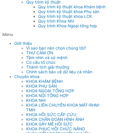
Quy trình kỹ thuật
Quy trình kỹ thuật khoa Khám bệnh
Quy trình kỹ thuật khoa Phụ sản
Quy trình kỹ thuật khoa LCK
Quy trình Khoa Nhi
Quy trình Khoa Ngoại tổng hợp
Menu
Giới thiệu
Vì sao bạn nên chọn chúng tôi?
THƯ CẢM ƠN
Tầm nhìn và sứ mệnh
Cơ cấu tổ chức
Thành tích giải thưởng
Chính sách bảo vệ dữ liệu cá nhân
Chuyên khoa
KHOA KHÁM BỆNH
KHOA PHỤ SẢN
KHOA NGOẠI TỔNG HỢP
KHOA NỘI TỔNG HỢP
KHOA NHI
KHOA LIÊN CHUYÊN KHOA MẮT-RHM-
TMH
KHOA HỒI SỨC CẤP CỨU
KHOA CHẨN ĐOÁN HÌNH ẢNH
KHOA GÂY MÊ HỒI SỨC
KHOA PHỤC HỒI CHỨC NĂNG