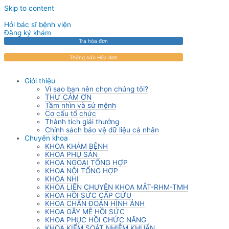
Skip to content
Hỏi bác sĩ bệnh viện
Đăng ký khám
Tra hóa đơn
Thông báo Hóa đơn
Giới thiệu
Vì sao bạn nên chọn chúng tôi?
THƯ CẢM ƠN
Tầm nhìn và sứ mệnh
Cơ cấu tổ chức
Thành tích giải thưởng
Chính sách bảo vệ dữ liệu cá nhân
Chuyên khoa
KHOA KHÁM BỆNH
KHOA PHỤ SẢN
KHOA NGOẠI TỔNG HỢP
KHOA NỘI TỔNG HỢP
KHOA NHI
KHOA LIÊN CHUYÊN KHOA MẮT-RHM-TMH
KHOA HỒI SỨC CẤP CỨU
KHOA CHẨN ĐOÁN HÌNH ẢNH
KHOA GÂY MÊ HỒI SỨC
KHOA PHỤC HỒI CHỨC NĂNG
KHOA KIỂM SOÁT NHIỄM KHUẨN