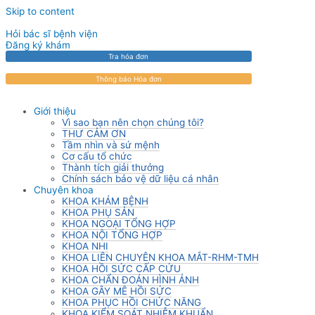
Skip to content
Hỏi bác sĩ bệnh viện
Đăng ký khám
Tra hóa đơn
Thông báo Hóa đơn
Giới thiệu
Vì sao bạn nên chọn chúng tôi?
THƯ CẢM ƠN
Tầm nhìn và sứ mệnh
Cơ cấu tổ chức
Thành tích giải thưởng
Chính sách bảo vệ dữ liệu cá nhân
Chuyên khoa
KHOA KHÁM BỆNH
KHOA PHỤ SẢN
KHOA NGOẠI TỔNG HỢP
KHOA NỘI TỔNG HỢP
KHOA NHI
KHOA LIÊN CHUYÊN KHOA MẮT-RHM-TMH
KHOA HỒI SỨC CẤP CỨU
KHOA CHẨN ĐOÁN HÌNH ẢNH
KHOA GÂY MÊ HỒI SỨC
KHOA PHỤC HỒI CHỨC NĂNG
KHOA KIỂM SOÁT NHIỄM KHUẨN