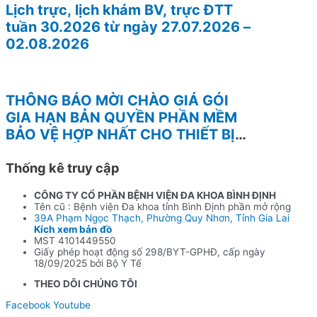
Lịch trực, lịch khám BV, trực ĐTT
tuần 30.2026 từ ngày 27.07.2026 –
02.08.2026
THÔNG BÁO MỜI CHÀO GIÁ GÓI
GIA HẠN BẢN QUYỀN PHẦN MỀM
BẢO VỆ HỢP NHẤT CHO THIẾT BỊ
TƯỜNG LỬA FOTINEST FORTIGATE
– 400F
Thống kê truy cập
CÔNG TY CỔ PHẦN BỆNH VIỆN ĐA KHOA BÌNH ĐỊNH
Tên cũ : Bệnh viện Đa khoa tỉnh Bình Định phần mở rộng
39A Phạm Ngọc Thạch, Phường Quy Nhơn, Tỉnh Gia Lai
Kích xem bản đồ
MST 4101449550
Giấy phép hoạt động số 298/BYT-GPHĐ, cấp ngày
18/09/2025 bởi Bộ Y Tế
THEO DÕI CHÚNG TÔI
Facebook
Youtube