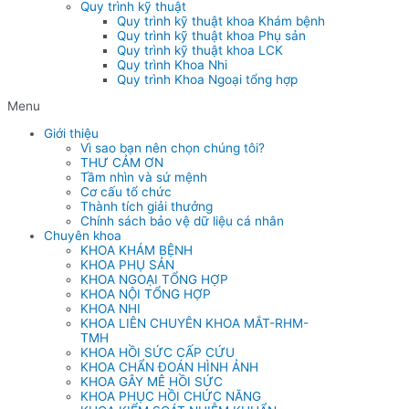
Quy trình kỹ thuật
Quy trình kỹ thuật khoa Khám bệnh
Quy trình kỹ thuật khoa Phụ sản
Quy trình kỹ thuật khoa LCK
Quy trình Khoa Nhi
Quy trình Khoa Ngoại tổng hợp
Menu
Giới thiệu
Vì sao bạn nên chọn chúng tôi?
THƯ CẢM ƠN
Tầm nhìn và sứ mệnh
Cơ cấu tổ chức
Thành tích giải thưởng
Chính sách bảo vệ dữ liệu cá nhân
Chuyên khoa
KHOA KHÁM BỆNH
KHOA PHỤ SẢN
KHOA NGOẠI TỔNG HỢP
KHOA NỘI TỔNG HỢP
KHOA NHI
KHOA LIÊN CHUYÊN KHOA MẮT-RHM-
TMH
KHOA HỒI SỨC CẤP CỨU
KHOA CHẨN ĐOÁN HÌNH ẢNH
KHOA GÂY MÊ HỒI SỨC
KHOA PHỤC HỒI CHỨC NĂNG