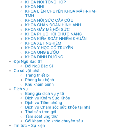
KHOA NỘI TỔNG HỢP
KHOA NHI
KHOA LIÊN CHUYÊN KHOA MẮT-RHM-
TMH
KHOA HỒI SỨC CẤP CỨU
KHOA CHẨN ĐOÁN HÌNH ẢNH
KHOA GÂY MÊ HỒI SỨC
KHOA PHỤC HỒI CHỨC NĂNG
KHOA KIỂM SOÁT NHIỄM KHUẨN
KHOA XÉT NGHIỆM
KHOA Y HỌC CỔ TRUYỀN
KHOA UNG BƯỚU
KHOA DINH DƯỠNG
Đội Ngũ Bác Sĩ
Đội Ngũ Bác Sĩ
Cơ sở vật chất
Trang thiết bị
Phòng lưu bệnh
Khu khám bệnh
Dịch vụ
Bảng giá dịch vụ y tế
Dịch vụ Khám Sức Khỏe
Dịch vụ Tiêm chủng
Dịch vụ Chăm sóc sức khỏe tại nhà
Thai sản trọn gói
Tầm soát ung thư
Gói khám sức khỏe chuyên sâu
Tin tức – Sự kiện