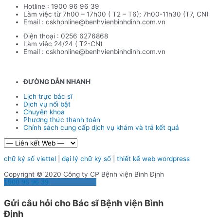
Hotline : 1900 96 96 39
Làm việc từ 7h00 – 17h00 ( T2 – T6); 7h00-11h30 (T7, CN)
Email : cskhonline@benhvienbinhdinh.com.vn
Điện thoại : 0256 6276868
Làm việc 24/24 ( T2-CN)
Email : cskhonline@benhvienbinhdinh.com.vn
ĐƯỜNG DẪN NHA
NH
Lịch trực bác sĩ
Dịch vụ nổi bật
Chuyên khoa
Phương thức thanh toán
Chính sách cung cấp dịch vụ khám và trả kết quả
chữ ký số viettel
|
đại lý chữ ký số
|
thiết kế web wordpress
Copyright © 2020 Công ty CP Bệnh viện Bình Định
1900 96 96 39
Gửi câu hỏi cho Bác sĩ Bệnh viện Bình
Định