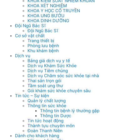
KHOA KIỂM SOÁT NHIỄM KHUẨN
KHOA XÉT NGHIỆM
KHOA Y HỌC CỔ TRUYỀN
KHOA UNG BƯỚU
KHOA DINH DƯỠNG
Đội Ngũ Bác Sĩ
Đội Ngũ Bác Sĩ
Cơ sở vật chất
Trang thiết bị
Phòng lưu bệnh
Khu khám bệnh
Dịch vụ
Bảng giá dịch vụ y tế
Dịch vụ Khám Sức Khỏe
Dịch vụ Tiêm chủng
Dịch vụ Chăm sóc sức khỏe tại nhà
Thai sản trọn gói
Tầm soát ung thư
Gói khám sức khỏe chuyên sâu
Tin tức – Sự kiện
Quản lý chất lượng
Thông tin sức khỏe
Thông tin bệnh lý thường gặp
Thông tin Dược
Tin tức hoạt động
Thành tựu chuyên môn
Đoàn Thanh Niên
Dành cho khách hàng