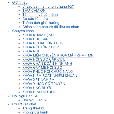
Giới thiệu
Vì sao bạn nên chọn chúng tôi?
THƯ CẢM ƠN
Tầm nhìn và sứ mệnh
Cơ cấu tổ chức
Thành tích giải thưởng
Chính sách bảo vệ dữ liệu cá nhân
Chuyên khoa
KHOA KHÁM BỆNH
KHOA PHỤ SẢN
KHOA NGOẠI TỔNG HỢP
KHOA NỘI TỔNG HỢP
KHOA NHI
KHOA LIÊN CHUYÊN KHOA MẮT-RHM-TMH
KHOA HỒI SỨC CẤP CỨU
KHOA CHẨN ĐOÁN HÌNH ẢNH
KHOA GÂY MÊ HỒI SỨC
KHOA PHỤC HỒI CHỨC NĂNG
KHOA KIỂM SOÁT NHIỄM KHUẨN
KHOA XÉT NGHIỆM
KHOA Y HỌC CỔ TRUYỀN
KHOA UNG BƯỚU
KHOA DINH DƯỠNG
Đội Ngũ Bác Sĩ
Đội Ngũ Bác Sĩ
Cơ sở vật chất
Trang thiết bị
Phòng lưu bệnh