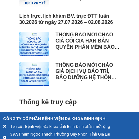
Lịch trực, lịch khám BV, trực ĐTT tuần
30.2026 từ ngày 27.07.2026 – 02.08.2026
THÔNG BÁO MỜI CHÀO
GIÁ GÓI GIA HẠN BẢN
QUYỀN PHẦN MỀM BẢO
VỆ HỢP NHẤT CHO THIẾT
BỊ TƯỜNG LỬA FOTINEST
THÔNG BÁO MỜI CHÀO
FORTIGATE – 400F
GIÁ DỊCH VỤ BẢO TRÌ,
BẢO DƯỠNG HỆ THỐNG
CHỮA CHÁY TÒA NHÀ
TẠI BỆNH VIỆN BÌNH ĐỊNH
Thống kê truy cập
CÔNG TY CỔ PHẦN BỆNH VIỆN ĐA KHOA BÌNH ĐỊNH
Tên cũ : Bệnh viện Đa khoa tỉnh Bình Định phần mở rộng
39A Phạm Ngọc Thạch, Phường Quy Nhơn, Tỉnh Gia Lai