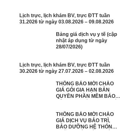
Lịch trực, lịch khám BV, trực ĐTT tuần
31.2026 từ ngày 03.08.2026 – 09.08.2026
Bảng giá dịch vụ y tế (cập
nhật áp dụng từ ngày
28/07/2026)
Lịch trực, lịch khám BV, trực ĐTT tuần
30.2026 từ ngày 27.07.2026 – 02.08.2026
THÔNG BÁO MỜI CHÀO
GIÁ GÓI GIA HẠN BẢN
QUYỀN PHẦN MỀM BẢO
VỆ HỢP NHẤT CHO THIẾT
BỊ TƯỜNG LỬA FOTINEST
THÔNG BÁO MỜI CHÀO
FORTIGATE – 400F
GIÁ DỊCH VỤ BẢO TRÌ,
BẢO DƯỠNG HỆ THỐNG
CHỮA CHÁY TÒA NHÀ
TẠI BỆNH VIỆN BÌNH ĐỊNH