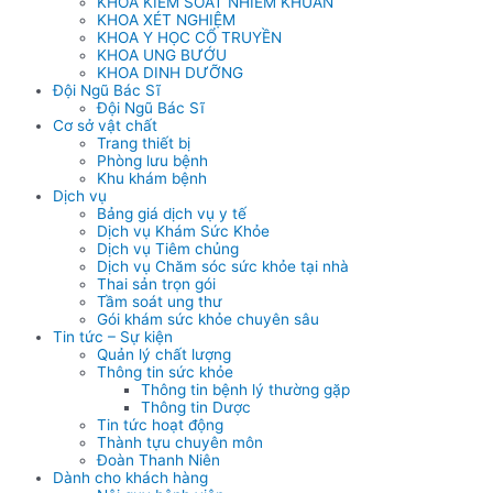
KHOA KIỂM SOÁT NHIỄM KHUẨN
KHOA XÉT NGHIỆM
KHOA Y HỌC CỔ TRUYỀN
KHOA UNG BƯỚU
KHOA DINH DƯỠNG
Đội Ngũ Bác Sĩ
Đội Ngũ Bác Sĩ
Cơ sở vật chất
Trang thiết bị
Phòng lưu bệnh
Khu khám bệnh
Dịch vụ
Bảng giá dịch vụ y tế
Dịch vụ Khám Sức Khỏe
Dịch vụ Tiêm chủng
Dịch vụ Chăm sóc sức khỏe tại nhà
Thai sản trọn gói
Tầm soát ung thư
Gói khám sức khỏe chuyên sâu
Tin tức – Sự kiện
Quản lý chất lượng
Thông tin sức khỏe
Thông tin bệnh lý thường gặp
Thông tin Dược
Tin tức hoạt động
Thành tựu chuyên môn
Đoàn Thanh Niên
Dành cho khách hàng