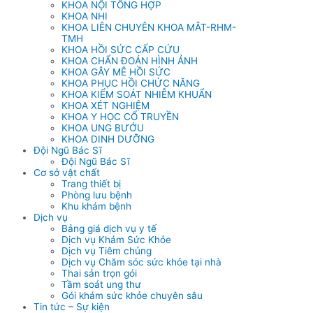
KHOA NỘI TỔNG HỢP
KHOA NHI
KHOA LIÊN CHUYÊN KHOA MẮT-RHM-
TMH
KHOA HỒI SỨC CẤP CỨU
KHOA CHẨN ĐOÁN HÌNH ẢNH
KHOA GÂY MÊ HỒI SỨC
KHOA PHỤC HỒI CHỨC NĂNG
KHOA KIỂM SOÁT NHIỄM KHUẨN
KHOA XÉT NGHIỆM
KHOA Y HỌC CỔ TRUYỀN
KHOA UNG BƯỚU
KHOA DINH DƯỠNG
Đội Ngũ Bác Sĩ
Đội Ngũ Bác Sĩ
Cơ sở vật chất
Trang thiết bị
Phòng lưu bệnh
Khu khám bệnh
Dịch vụ
Bảng giá dịch vụ y tế
Dịch vụ Khám Sức Khỏe
Dịch vụ Tiêm chủng
Dịch vụ Chăm sóc sức khỏe tại nhà
Thai sản trọn gói
Tầm soát ung thư
Gói khám sức khỏe chuyên sâu
Tin tức – Sự kiện