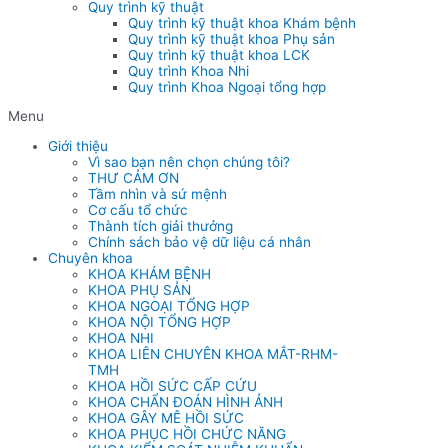
Quy trình kỹ thuật
Quy trình kỹ thuật khoa Khám bệnh
Quy trình kỹ thuật khoa Phụ sản
Quy trình kỹ thuật khoa LCK
Quy trình Khoa Nhi
Quy trình Khoa Ngoại tổng hợp
Menu
Giới thiệu
Vì sao bạn nên chọn chúng tôi?
THƯ CẢM ƠN
Tầm nhìn và sứ mệnh
Cơ cấu tổ chức
Thành tích giải thưởng
Chính sách bảo vệ dữ liệu cá nhân
Chuyên khoa
KHOA KHÁM BỆNH
KHOA PHỤ SẢN
KHOA NGOẠI TỔNG HỢP
KHOA NỘI TỔNG HỢP
KHOA NHI
KHOA LIÊN CHUYÊN KHOA MẮT-RHM-
TMH
KHOA HỒI SỨC CẤP CỨU
KHOA CHẨN ĐOÁN HÌNH ẢNH
KHOA GÂY MÊ HỒI SỨC
KHOA PHỤC HỒI CHỨC NĂNG