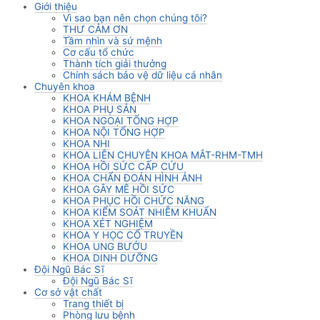
Giới thiệu
Vì sao bạn nên chọn chúng tôi?
THƯ CẢM ƠN
Tầm nhìn và sứ mệnh
Cơ cấu tổ chức
Thành tích giải thưởng
Chính sách bảo vệ dữ liệu cá nhân
Chuyên khoa
KHOA KHÁM BỆNH
KHOA PHỤ SẢN
KHOA NGOẠI TỔNG HỢP
KHOA NỘI TỔNG HỢP
KHOA NHI
KHOA LIÊN CHUYÊN KHOA MẮT-RHM-TMH
KHOA HỒI SỨC CẤP CỨU
KHOA CHẨN ĐOÁN HÌNH ẢNH
KHOA GÂY MÊ HỒI SỨC
KHOA PHỤC HỒI CHỨC NĂNG
KHOA KIỂM SOÁT NHIỄM KHUẨN
KHOA XÉT NGHIỆM
KHOA Y HỌC CỔ TRUYỀN
KHOA UNG BƯỚU
KHOA DINH DƯỠNG
Đội Ngũ Bác Sĩ
Đội Ngũ Bác Sĩ
Cơ sở vật chất
Trang thiết bị
Phòng lưu bệnh