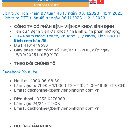
Thông báo hóa đơn
Lịch trực, lịch khám BV tuần 45 từ ngày 06.11.2023 - 12.11.2023
Lịch trực ĐTT tuần 45 từ ngày 06.11.2023 - 12.11.2023
CÔNG TY CỔ PHẦN BỆNH VIỆN ĐA KHOA BÌNH ĐỊNH
Tên cũ : Bệnh viện Đa khoa tỉnh Bình Định phần mở rộng
39A Phạm Ngọc Thạch, Phường Quy Nhơn, Tỉnh Gia Lai
Kích xem bản đồ
MST 4101449550
Giấy phép hoạt động số 298/BYT-GPHĐ, cấp ngày
18/09/2025 bởi Bộ Y Tế
THEO DÕI CHÚNG TÔI
Facebook
Youtube
Hotline : 1900 96 96 39
Làm việc từ 7h00 – 17h00 ( T2 – T6); 7h00-11h30 (T7, CN)
Email : cskhonline@benhvienbinhdinh.com.vn
Điện thoại : 0256 6276868
Làm việc 24/24 ( T2-CN)
Email : cskhonline@benhvienbinhdinh.com.vn
ĐƯỜNG DẪN NHA
NH