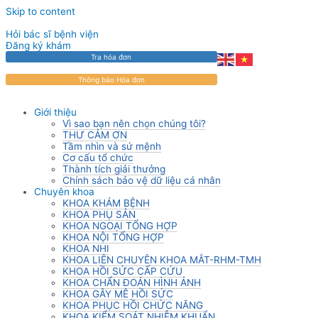
Skip to content
Hỏi bác sĩ bệnh viện
Đăng ký khám
Tra hóa đơn
Thông báo Hóa đơn
Giới thiệu
Vì sao bạn nên chọn chúng tôi?
THƯ CẢM ƠN
Tầm nhìn và sứ mệnh
Cơ cấu tổ chức
Thành tích giải thưởng
Chính sách bảo vệ dữ liệu cá nhân
Chuyên khoa
KHOA KHÁM BỆNH
KHOA PHỤ SẢN
KHOA NGOẠI TỔNG HỢP
KHOA NỘI TỔNG HỢP
KHOA NHI
KHOA LIÊN CHUYÊN KHOA MẮT-RHM-TMH
KHOA HỒI SỨC CẤP CỨU
KHOA CHẨN ĐOÁN HÌNH ẢNH
KHOA GÂY MÊ HỒI SỨC
KHOA PHỤC HỒI CHỨC NĂNG
KHOA KIỂM SOÁT NHIỄM KHUẨN