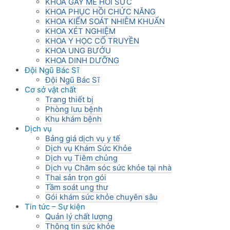
KHOA GÂY MÊ HỒI SỨC
KHOA PHỤC HỒI CHỨC NĂNG
KHOA KIỂM SOÁT NHIỄM KHUẨN
KHOA XÉT NGHIỆM
KHOA Y HỌC CỔ TRUYỀN
KHOA UNG BƯỚU
KHOA DINH DƯỠNG
Đội Ngũ Bác Sĩ
Đội Ngũ Bác Sĩ
Cơ sở vật chất
Trang thiết bị
Phòng lưu bệnh
Khu khám bệnh
Dịch vụ
Bảng giá dịch vụ y tế
Dịch vụ Khám Sức Khỏe
Dịch vụ Tiêm chủng
Dịch vụ Chăm sóc sức khỏe tại nhà
Thai sản trọn gói
Tầm soát ung thư
Gói khám sức khỏe chuyên sâu
Tin tức – Sự kiện
Quản lý chất lượng
Thông tin sức khỏe