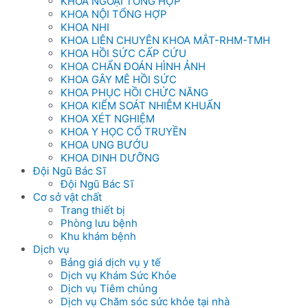
KHOA NGOẠI TỔNG HỢP
KHOA NỘI TỔNG HỢP
KHOA NHI
KHOA LIÊN CHUYÊN KHOA MẮT-RHM-TMH
KHOA HỒI SỨC CẤP CỨU
KHOA CHẨN ĐOÁN HÌNH ẢNH
KHOA GÂY MÊ HỒI SỨC
KHOA PHỤC HỒI CHỨC NĂNG
KHOA KIỂM SOÁT NHIỄM KHUẨN
KHOA XÉT NGHIỆM
KHOA Y HỌC CỔ TRUYỀN
KHOA UNG BƯỚU
KHOA DINH DƯỠNG
Đội Ngũ Bác Sĩ
Đội Ngũ Bác Sĩ
Cơ sở vật chất
Trang thiết bị
Phòng lưu bệnh
Khu khám bệnh
Dịch vụ
Bảng giá dịch vụ y tế
Dịch vụ Khám Sức Khỏe
Dịch vụ Tiêm chủng
Dịch vụ Chăm sóc sức khỏe tại nhà