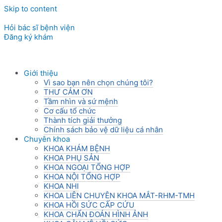
Skip to content
Hỏi bác sĩ bệnh viện
Đăng ký khám
Giới thiệu
Vì sao bạn nên chọn chúng tôi?
THƯ CẢM ƠN
Tầm nhìn và sứ mệnh
Cơ cấu tổ chức
Thành tích giải thưởng
Chính sách bảo vệ dữ liệu cá nhân
Chuyên khoa
KHOA KHÁM BỆNH
KHOA PHỤ SẢN
KHOA NGOẠI TỔNG HỢP
KHOA NỘI TỔNG HỢP
KHOA NHI
KHOA LIÊN CHUYÊN KHOA MẮT-RHM-TMH
KHOA HỒI SỨC CẤP CỨU
KHOA CHẨN ĐOÁN HÌNH ẢNH