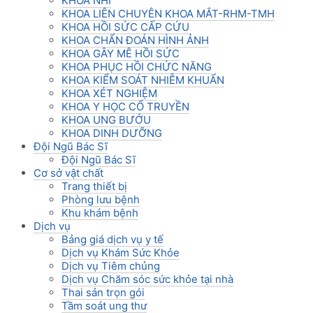
KHOA NHI
KHOA LIÊN CHUYÊN KHOA MẮT-RHM-TMH
KHOA HỒI SỨC CẤP CỨU
KHOA CHẨN ĐOÁN HÌNH ẢNH
KHOA GÂY MÊ HỒI SỨC
KHOA PHỤC HỒI CHỨC NĂNG
KHOA KIỂM SOÁT NHIỄM KHUẨN
KHOA XÉT NGHIỆM
KHOA Y HỌC CỔ TRUYỀN
KHOA UNG BƯỚU
KHOA DINH DƯỠNG
Đội Ngũ Bác Sĩ
Đội Ngũ Bác Sĩ
Cơ sở vật chất
Trang thiết bị
Phòng lưu bệnh
Khu khám bệnh
Dịch vụ
Bảng giá dịch vụ y tế
Dịch vụ Khám Sức Khỏe
Dịch vụ Tiêm chủng
Dịch vụ Chăm sóc sức khỏe tại nhà
Thai sản trọn gói
Tầm soát ung thư