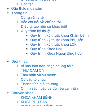
Đào tạo
Đấu thầu mua sắm
Thông tin
Công văn y tế
Báo chí nói về chúng tôi
Điều gì tạo nên sự khác biệt
Quy trình kỹ thuật
Quy trình kỹ thuật khoa Khám bệnh
Quy trình kỹ thuật khoa Phụ sản
Quy trình kỹ thuật khoa LCK
Quy trình Khoa Nhi
Quy trình Khoa Ngoại tổng hợp
Giới thiệu
Vì sao bạn nên chọn chúng tôi?
THƯ CẢM ƠN
Tầm nhìn và sứ mệnh
Cơ cấu tổ chức
Thành tích giải thưởng
Chính sách bảo vệ dữ liệu cá nhân
Chuyên khoa
KHOA KHÁM BỆNH
KHOA PHỤ SẢN