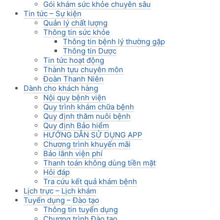
Gói khám sức khỏe chuyên sâu
Tin tức – Sự kiện
Quản lý chất lượng
Thông tin sức khỏe
Thông tin bệnh lý thường gặp
Thông tin Dược
Tin tức hoạt động
Thành tựu chuyên môn
Đoàn Thanh Niên
Dành cho khách hàng
Nội quy bệnh viện
Quy trình khám chữa bệnh
Quy định thăm nuôi bệnh
Quy định Bảo hiểm
HƯỚNG DẪN SỬ DỤNG APP
Chương trình khuyến mãi
Bảo lãnh viện phí
Thanh toán không dùng tiền mặt
Hỏi đáp
Tra cứu kết quả khám bệnh
Lịch trực – Lịch khám
Tuyển dụng – Đào tạo
Thông tin tuyển dụng
Chương trình Đào tạo