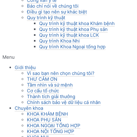
Công văn y tế
Báo chí nói về chúng tôi
Điều gì tạo nên sự khác biệt
Quy trình kỹ thuật
Quy trình kỹ thuật khoa Khám bệnh
Quy trình kỹ thuật khoa Phụ sản
Quy trình kỹ thuật khoa LCK
Quy trình Khoa Nhi
Quy trình Khoa Ngoại tổng hợp
Menu
Giới thiệu
Vì sao bạn nên chọn chúng tôi?
THƯ CẢM ƠN
Tầm nhìn và sứ mệnh
Cơ cấu tổ chức
Thành tích giải thưởng
Chính sách bảo vệ dữ liệu cá nhân
Chuyên khoa
KHOA KHÁM BỆNH
KHOA PHỤ SẢN
KHOA NGOẠI TỔNG HỢP
KHOA NỘI TỔNG HỢP