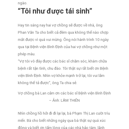
ngào.
“Tôi như được tái sinh”
Hay tin sáng nay hai vợ chồng sẽ được về nhà, ông
Phan Văn Ta cho biết cả đêm qua không thể nào chợp
mắt được vì quá vui mừng. Ông nói hành trình 10 ngày
qua tại Bệnh viện Bình Định của hai vợ chồng như một
phép màu.
“Vợ tôi vô đây được các bác sĩ chăm sóc, khám chữa
bệnh rất tận tình, chu đáo. Tôi thật sự rất biết ơn Bệnh
viện Bình Định. Nhìn vợ khỏe mạnh trở lại, tôi vui lắm
không thể tả được”, ông Ta chia sẻ.
Vợ chồng bà Lan cảm ơn các bác sĩ Bệnh viện Bình Định
– Ảnh: LÂM THIÊN
Nhìn chồng hồ hởi đi đi lại lại, bà Phạm Thị Lan cười trìu
mến. Bà cho biết những ngày qua bà thật sự quá xúc
động và biết ơn tấm lòng của các nhà hảo tâm, lãnh