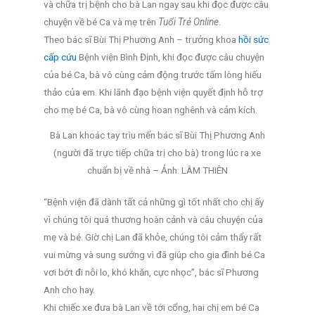
và chữa trị bệnh cho bà Lan ngay sau khi đọc được câu
chuyện về bé Ca và mẹ trên
Tuổi Trẻ Online
.
Theo bác sĩ Bùi Thị Phương Anh – trưởng khoa
hồi sức
cấp cứu
Bệnh viện Bình Định, khi đọc được câu chuyện
của bé Ca, bà vô cùng cảm động trước tấm lòng hiếu
thảo của em. Khi lãnh đạo bệnh viện quyết định hỗ trợ
cho mẹ bé Ca, bà vô cùng hoan nghênh và cảm kích.
Bà Lan khoác tay trìu mến bác sĩ Bùi Thị Phương Anh
(người đã trực tiếp chữa trị cho bà) trong lúc ra xe
chuẩn bị về nhà – Ảnh: LÂM THIÊN
“Bệnh viện đã dành tất cả những gì tốt nhất cho chị ấy
vì chúng tôi quá thương hoàn cảnh và câu chuyện của
mẹ và bé. Giờ chị Lan đã khỏe, chúng tôi cảm thấy rất
vui mừng và sung sướng vì đã giúp cho gia đình bé Ca
vơi bớt đi nỗi lo, khó khăn, cực nhọc”, bác sĩ Phương
Anh cho hay.
Khi chiếc xe đưa bà Lan về tới cổng, hai chị em bé Ca