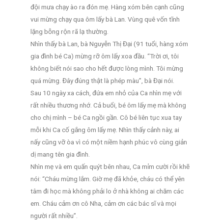
đội mưa chạy ào ra đón mẹ. Hàng xóm bên cạnh cũng
vui mừng chạy qua ôm lấy bà Lan. Vùng quê vốn tĩnh
lặng bỗng rộn rã lạ thường.
Nhìn thấy bà Lan, bà Nguyễn Thị Đại (91 tuổi, hàng xóm
gia đình bé Ca) mừng rỡ ôm lấy xoa đầu. “Trời ơi, tôi
không biết nói sao cho hết được lòng mình. Tôi mừng
quá mừng. Đây đúng thật là phép màu”, bà Đại nói.
Sau 10 ngày xa cách, đứa em nhỏ của Ca nhìn mẹ với
rất nhiều thương nhớ. Cả buổi, bé ôm lấy mẹ mà không
cho chị mình – bé Ca ngồi gần. Cô bé liên tục xua tay
mỗi khi Ca cố gắng ôm lấy mẹ. Nhìn thấy cảnh này, ai
nấy cũng vỡ òa vì có một niềm hạnh phúc vô cùng giản
dị mang tên gia đình.
Nhìn mẹ và em quấn quýt bên nhau, Ca mỉm cười rồi khẽ
nói: “Cháu mừng lắm. Giờ mẹ đã khỏe, cháu có thể yên
tâm đi học mà không phải lo ở nhà không ai chăm các
em. Cháu cảm ơn cô Nha, cảm ơn các bác sĩ và mọi
người rất nhiều”.