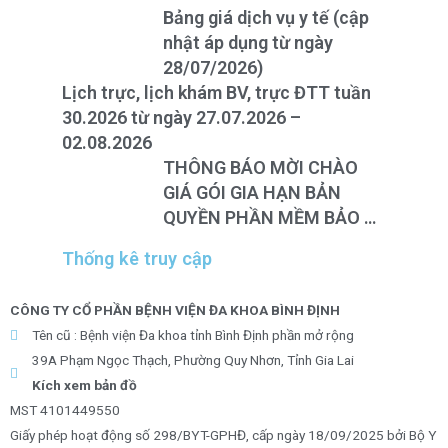
Bảng giá dịch vụ y tế (cập
nhật áp dụng từ ngày
28/07/2026)
Lịch trực, lịch khám BV, trực ĐTT tuần
30.2026 từ ngày 27.07.2026 –
02.08.2026
THÔNG BÁO MỜI CHÀO
GIÁ GÓI GIA HẠN BẢN
QUYỀN PHẦN MỀM BẢO VỆ
HỢP NHẤT CHO THIẾT BỊ
Thống kê truy cập
TƯỜNG LỬA FOTINEST
FORTIGATE – 400F
CÔNG TY CỔ PHẦN BỆNH VIỆN ĐA KHOA BÌNH ĐỊNH
Tên cũ : Bệnh viện Đa khoa tỉnh Bình Định phần mở rộng
39A Phạm Ngọc Thạch, Phường Quy Nhơn, Tỉnh Gia Lai
Kích xem bản đồ
MST 4101449550
Giấy phép hoạt động số 298/BYT-GPHĐ, cấp ngày 18/09/2025 bởi Bộ Y