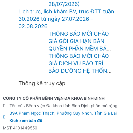
28/07/2026)
Lịch trực, lịch khám BV, trực ĐTT tuần
30.2026 từ ngày 27.07.2026 –
02.08.2026
THÔNG BÁO MỜI CHÀO
GIÁ GÓI GIA HẠN BẢN
QUYỀN PHẦN MỀM BẢO
VỆ HỢP NHẤT CHO THIẾT
THÔNG BÁO MỜI CHÀO
BỊ TƯỜNG LỬA
GIÁ DỊCH VỤ BẢO TRÌ,
FOTINEST FORTIGATE –
BẢO DƯỠNG HỆ THỐNG
400F
CHỮA CHÁY TÒA NHÀ TẠI
Thống kê truy cập
BỆNH VIỆN BÌNH ĐỊNH
CÔNG TY CỔ PHẦN BỆNH VIỆN ĐA KHOA BÌNH ĐỊNH
Tên cũ : Bệnh viện Đa khoa tỉnh Bình Định phần mở rộng
39A Phạm Ngọc Thạch, Phường Quy Nhơn, Tỉnh Gia Lai
Kích xem bản đồ
MST 4101449550