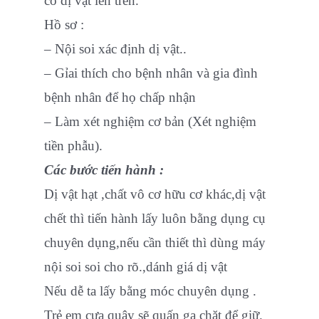
có dị vật lên trên.
Hồ sơ :
– Nội soi xác định dị vật..
– Gỉai thích cho bệnh nhân và gia đình
bệnh nhân để họ chấp nhận
– Làm xét nghiệm cơ bản (Xét nghiệm
tiền phẫu).
Các bước tiến hành :
Dị vật hạt ,chất vô cơ hữu cơ khác,dị vật
chết thì tiến hành lấy luôn bằng dụng cụ
chuyên dụng,nếu cần thiết thì dùng máy
nội soi soi cho rõ.,dánh giá dị vật
Nếu dễ ta lấy bằng móc chuyên dụng .
Trẻ em cựa quậy sẽ quấn ga chặt để giữ.