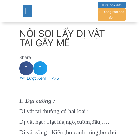
Tra hóa đơn
GIỚI THIỆU
CHUYÊN KHOA
ĐỘI NGŨ BÁC SĨ
CƠ SỞ VẬT CHẤT
TIN TỨC – SỰ KIỆN
DÀNH CHO KHÁCH HÀNG
LỊCH TRỰC – LỊCH KHÁM
TUYỂN DỤNG – ĐÀO TẠO
ĐẤU THẦU MUA SẮM
THÔNG TIN
Thông báo hóa
đơn
NỘI SOI LẤY DỊ VẬT
TAI GÂY MÊ
Share :
Lượt Xem:
1.775
1. Đại cương :
Dị vật tai thường có hai loại :
Dị vật hạt : Hạt lúa,ngô,cườm,đậu,…..
Dị vật sống : Kiến ,bọ cánh cứng,bọ chó