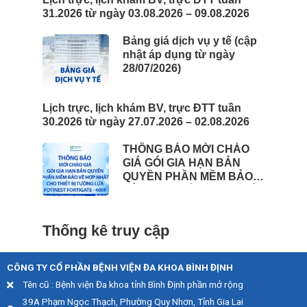
31.2026 từ ngày 03.08.2026 – 09.08.2026
Bảng giá dịch vụ y tế (cập
nhật áp dụng từ ngày
28/07/2026)
Lịch trực, lịch khám BV, trực ĐTT tuần
30.2026 từ ngày 27.07.2026 – 02.08.2026
THÔNG BÁO MỜI CHÀO
GIÁ GÓI GIA HẠN BẢN
QUYỀN PHẦN MỀM BẢO
VỆ HỢP NHẤT CHO THIẾT
BỊ TƯỜNG LỬA FOTINEST
FORTIGATE – 400F
Thống kê truy cập
CÔNG TY CỔ PHẦN BỆNH VIỆN ĐA KHOA BÌNH ĐỊNH
Tên cũ : Bệnh viện Đa khoa tỉnh Bình Định phần mở rộng
39A Phạm Ngọc Thạch, Phường Quy Nhơn, Tỉnh Gia Lai