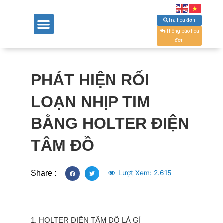
Tra hóa đơn
Thông báo hóa
đơn
PHÁT HIỆN RỐI
LOẠN NHỊP TIM
BẰNG HOLTER ĐIỆN
TÂM ĐỒ
Share :
Lượt Xem:
2.615
1. HOLTER ĐIỆN TÂM ĐỒ LÀ GÌ