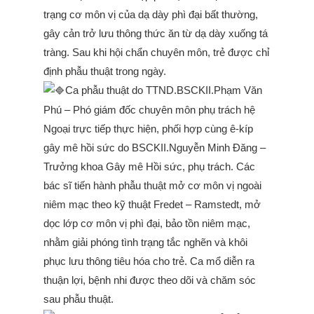
trạng cơ môn vị của dạ dày phì đại bất thường,
gây cản trở lưu thông thức ăn từ dạ dày xuống tá
tràng. Sau khi hội chẩn chuyên môn, trẻ được chỉ
định phẫu thuật trong ngày.
Ca phẫu thuật do TTND.BSCKII.Phạm Văn
Phú – Phó giám đốc chuyên môn phụ trách hệ
Ngoại trực tiếp thực hiện, phối hợp cùng ê-kíp
gây mê hồi sức do BSCKII.Nguyễn Minh Đăng –
Trưởng khoa Gây mê Hồi sức, phụ trách. Các
bác sĩ tiến hành phẫu thuật mở cơ môn vị ngoài
niêm mạc theo kỹ thuật Fredet – Ramstedt, mở
dọc lớp cơ môn vị phì đại, bảo tồn niêm mạc,
nhằm giải phóng tình trạng tắc nghẽn và khôi
phục lưu thông tiêu hóa cho trẻ. Ca mổ diễn ra
thuận lợi, bệnh nhi được theo dõi và chăm sóc
sau phẫu thuật.