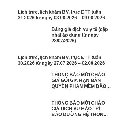
Lịch trực, lịch khám BV, trực ĐTT tuần
31.2026 từ ngày 03.08.2026 – 09.08.2026
Bảng giá dịch vụ y tế (cập
nhật áp dụng từ ngày
28/07/2026)
Lịch trực, lịch khám BV, trực ĐTT tuần
30.2026 từ ngày 27.07.2026 – 02.08.2026
THÔNG BÁO MỜI CHÀO
GIÁ GÓI GIA HẠN BẢN
QUYỀN PHẦN MỀM BẢO
VỆ HỢP NHẤT CHO THIẾT
BỊ TƯỜNG LỬA FOTINEST
THÔNG BÁO MỜI CHÀO
FORTIGATE – 400F
GIÁ DỊCH VỤ BẢO TRÌ,
BẢO DƯỠNG HỆ THỐNG
CHỮA CHÁY TÒA NHÀ
TẠI BỆNH VIỆN BÌNH ĐỊNH