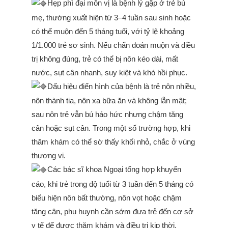
Hẹp phì đại môn vị là bệnh lý gặp ở trẻ bú
mẹ, thường xuất hiện từ 3–4 tuần sau sinh hoặc
có thể muộn đến 5 tháng tuổi, với tỷ lệ khoảng
1/1.000 trẻ sơ sinh. Nếu chẩn đoán muộn và điều
trị không đúng, trẻ có thể bị nôn kéo dài, mất
nước, sụt cân nhanh, suy kiệt và khó hồi phục.
Dấu hiệu điển hình của bệnh là trẻ nôn nhiều,
nôn thành tia, nôn xa bữa ăn và không lẫn mật;
sau nôn trẻ vẫn bú háo hức nhưng chậm tăng
cân hoặc sụt cân. Trong một số trường hợp, khi
thăm khám có thể sờ thấy khối nhỏ, chắc ở vùng
thượng vị.
Các bác sĩ khoa Ngoại tổng hợp khuyến
cáo, khi trẻ trong độ tuổi từ 3 tuần đến 5 tháng có
biểu hiện nôn bất thường, nôn vọt hoặc chậm
tăng cân, phụ huynh cần sớm đưa trẻ đến cơ sở
y tế để được thăm khám và điều trị kịp thời.