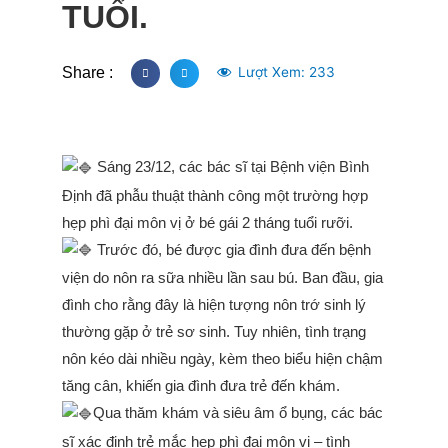
TUỔI.
Share :
Lượt Xem:
233
Sáng 23/12, các bác sĩ tại Bệnh viện Bình
Định đã phẫu thuật thành công một trường hợp
hẹp phì đại môn vị ở bé gái 2 tháng tuổi rưỡi.
Trước đó, bé được gia đình đưa đến bệnh
viện do nôn ra sữa nhiều lần sau bú. Ban đầu, gia
đình cho rằng đây là hiện tượng nôn trớ sinh lý
thường gặp ở trẻ sơ sinh. Tuy nhiên, tình trạng
nôn kéo dài nhiều ngày, kèm theo biểu hiện chậm
tăng cân, khiến gia đình đưa trẻ đến khám.
Qua thăm khám và siêu âm ổ bụng, các bác
sĩ xác định trẻ mắc hẹp phì đại môn vị – tình