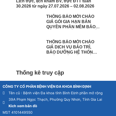
Lịch trực, lịch khám BV, trực ĐTT tuần
30.2026 từ ngày 27.07.2026 – 02.08.2026
THÔNG BÁO MỜI CHÀO
GIÁ GÓI GIA HẠN BẢN
QUYỀN PHẦN MỀM BẢO
VỆ HỢP NHẤT CHO THIẾT
BỊ TƯỜNG LỬA FOTINEST
THÔNG BÁO MỜI CHÀO
FORTIGATE – 400F
GIÁ DỊCH VỤ BẢO TRÌ,
BẢO DƯỠNG HỆ THỐNG
CHỮA CHÁY TÒA NHÀ
TẠI BỆNH VIỆN BÌNH ĐỊNH
Thống kê truy cập
CÔNG TY CỔ PHẦN BỆNH VIỆN ĐA KHOA BÌNH ĐỊNH
Tên cũ : Bệnh viện Đa khoa tỉnh Bình Định phần mở rộng
39A Phạm Ngọc Thạch, Phường Quy Nhơn, Tỉnh Gia Lai
Kích xem bản đồ
MST 4101449550