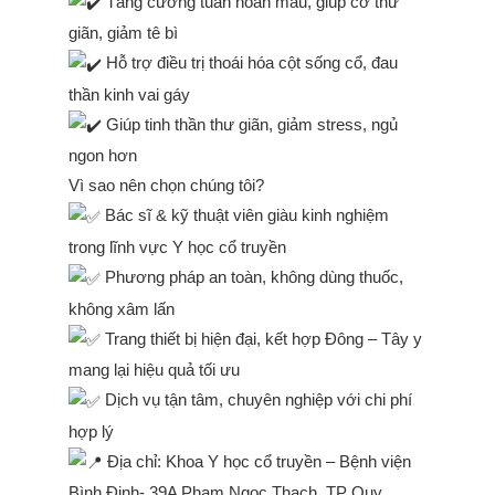
Tăng cường tuần hoàn máu, giúp cơ thư
giãn, giảm tê bì
Hỗ trợ điều trị thoái hóa cột sống cổ, đau
thần kinh vai gáy
Giúp tinh thần thư giãn, giảm stress, ngủ
ngon hơn
Vì sao nên chọn chúng tôi?
Bác sĩ & kỹ thuật viên giàu kinh nghiệm
trong lĩnh vực Y học cổ truyền
Phương pháp an toàn, không dùng thuốc,
không xâm lấn
Trang thiết bị hiện đại, kết hợp Đông – Tây y
mang lại hiệu quả tối ưu
Dịch vụ tận tâm, chuyên nghiệp với chi phí
hợp lý
Địa chỉ: Khoa Y học cổ truyền – Bệnh viện
Bình Định- 39A Phạm Ngọc Thạch, TP Quy