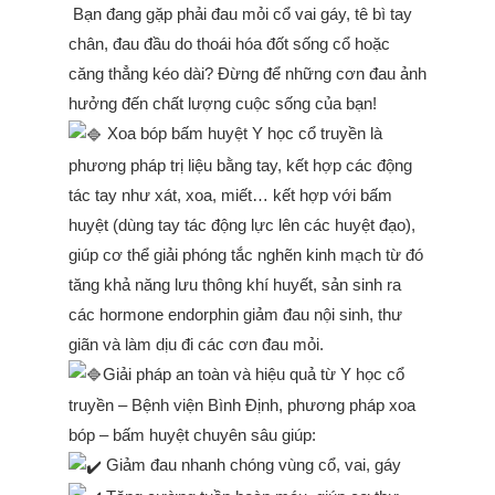
Bạn đang gặp phải đau mỏi cổ vai gáy, tê bì tay
chân, đau đầu do thoái hóa đốt sống cổ hoặc
căng thẳng kéo dài? Đừng để những cơn đau ảnh
hưởng đến chất lượng cuộc sống của bạn!
Xoa bóp bấm huyệt Y học cổ truyền là
phương pháp trị liệu bằng tay, kết hợp các động
tác tay như xát, xoa, miết… kết hợp với bấm
huyệt (dùng tay tác động lực lên các huyệt đạo),
giúp cơ thể giải phóng tắc nghẽn kinh mạch từ đó
tăng khả năng lưu thông khí huyết, sản sinh ra
các hormone endorphin giảm đau nội sinh, thư
giãn và làm dịu đi các cơn đau mỏi.
Giải pháp an toàn và hiệu quả từ Y học cổ
truyền – Bệnh viện Bình Định, phương pháp xoa
bóp – bấm huyệt chuyên sâu giúp:
Giảm đau nhanh chóng vùng cổ, vai, gáy