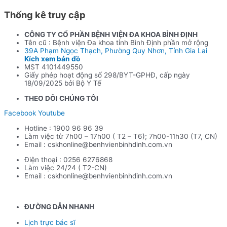
BỆNH VIỆN BÌNH ĐỊNH
Thống kê truy cập
CÔNG TY CỔ PHẦN BỆNH VIỆN ĐA KHOA BÌNH ĐỊNH
Tên cũ : Bệnh viện Đa khoa tỉnh Bình Định phần mở rộng
39A Phạm Ngọc Thạch, Phường Quy Nhơn, Tỉnh Gia Lai
Kích xem bản đồ
MST 4101449550
Giấy phép hoạt động số 298/BYT-GPHĐ, cấp ngày
18/09/2025 bởi Bộ Y Tế
THEO DÕI CHÚNG TÔI
Facebook
Youtube
Hotline : 1900 96 96 39
Làm việc từ 7h00 – 17h00 ( T2 – T6); 7h00-11h30 (T7, CN)
Email : cskhonline@benhvienbinhdinh.com.vn
Điện thoại : 0256 6276868
Làm việc 24/24 ( T2-CN)
Email : cskhonline@benhvienbinhdinh.com.vn
ĐƯỜNG DẪN NHA
NH
Lịch trực bác sĩ