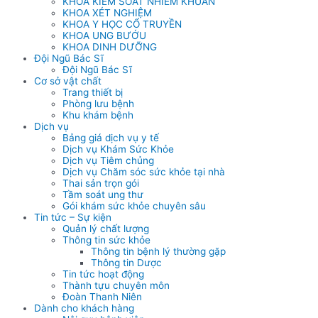
KHOA KIỂM SOÁT NHIỄM KHUẨN
KHOA XÉT NGHIỆM
KHOA Y HỌC CỔ TRUYỀN
KHOA UNG BƯỚU
KHOA DINH DƯỠNG
Đội Ngũ Bác Sĩ
Đội Ngũ Bác Sĩ
Cơ sở vật chất
Trang thiết bị
Phòng lưu bệnh
Khu khám bệnh
Dịch vụ
Bảng giá dịch vụ y tế
Dịch vụ Khám Sức Khỏe
Dịch vụ Tiêm chủng
Dịch vụ Chăm sóc sức khỏe tại nhà
Thai sản trọn gói
Tầm soát ung thư
Gói khám sức khỏe chuyên sâu
Tin tức – Sự kiện
Quản lý chất lượng
Thông tin sức khỏe
Thông tin bệnh lý thường gặp
Thông tin Dược
Tin tức hoạt động
Thành tựu chuyên môn
Đoàn Thanh Niên
Dành cho khách hàng