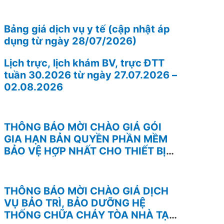
Bảng giá dịch vụ y tế (cập nhật áp
dụng từ ngày 28/07/2026)
Lịch trực, lịch khám BV, trực ĐTT
tuần 30.2026 từ ngày 27.07.2026 –
02.08.2026
THÔNG BÁO MỜI CHÀO GIÁ GÓI
GIA HẠN BẢN QUYỀN PHẦN MỀM
BẢO VỆ HỢP NHẤT CHO THIẾT BỊ
TƯỜNG LỬA FOTINEST FORTIGATE
– 400F
THÔNG BÁO MỜI CHÀO GIÁ DỊCH
VỤ BẢO TRÌ, BẢO DƯỠNG HỆ
THỐNG CHỮA CHÁY TÒA NHÀ TẠI