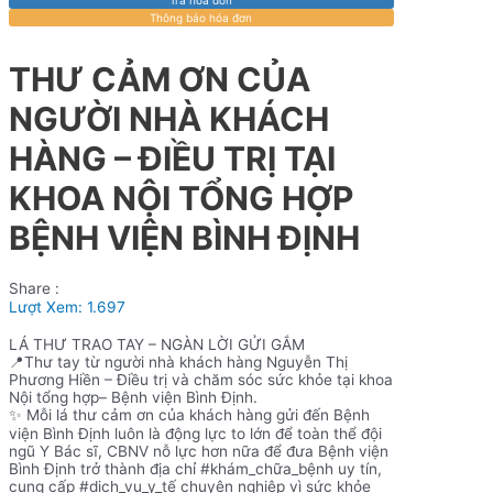
Thông báo hóa đơn
THƯ CẢM ƠN CỦA
NGƯỜI NHÀ KHÁCH
HÀNG – ĐIỀU TRỊ TẠI
KHOA NỘI TỔNG HỢP
BỆNH VIỆN BÌNH ĐỊNH
Share :
Lượt Xem:
1.697
LÁ THƯ TRAO TAY – NGÀN LỜI GỬI GẮM
📍Thư tay từ người nhà khách hàng Nguyễn Thị
Phương Hiền – Điều trị và chăm sóc sức khỏe tại khoa
Nội tổng hợp– Bệnh viện Bình Định.
✨ Mỗi lá thư cảm ơn của khách hàng gửi đến Bệnh
viện Bình Định luôn là động lực to lớn để toàn thể đội
ngũ Y Bác sĩ, CBNV nỗ lực hơn nữa để đưa Bệnh viện
Bình Định trở thành địa chỉ
#khám_chữa_bệnh
uy tín,
cung cấp
#dịch_vụ_y_tế
chuyên nghiệp vì sức khỏe