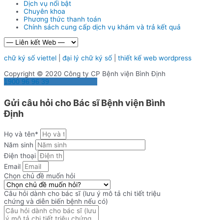
Dịch vụ nổi bật
Chuyên khoa
Phương thức thanh toán
Chính sách cung cấp dịch vụ khám và trả kết quả
chữ ký số viettel
|
đại lý chữ ký số
|
thiết kế web wordpress
Copyright © 2020 Công ty CP Bệnh viện Bình Định
1900 96 96 39
Gửi câu hỏi cho Bác sĩ Bệnh viện Bình
Định
Họ và tên*
Năm sinh
Điện thoại
Email
Chọn chủ đề muốn hỏi
Câu hỏi dành cho bác sĩ (lưu ý mô tả chi tiết triệu
chứng và diễn biến bệnh nếu có)