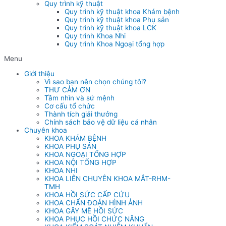
Quy trình kỹ thuật
Quy trình kỹ thuật khoa Khám bệnh
Quy trình kỹ thuật khoa Phụ sản
Quy trình kỹ thuật khoa LCK
Quy trình Khoa Nhi
Quy trình Khoa Ngoại tổng hợp
Menu
Giới thiệu
Vì sao bạn nên chọn chúng tôi?
THƯ CẢM ƠN
Tầm nhìn và sứ mệnh
Cơ cấu tổ chức
Thành tích giải thưởng
Chính sách bảo vệ dữ liệu cá nhân
Chuyên khoa
KHOA KHÁM BỆNH
KHOA PHỤ SẢN
KHOA NGOẠI TỔNG HỢP
KHOA NỘI TỔNG HỢP
KHOA NHI
KHOA LIÊN CHUYÊN KHOA MẮT-RHM-
TMH
KHOA HỒI SỨC CẤP CỨU
KHOA CHẨN ĐOÁN HÌNH ẢNH
KHOA GÂY MÊ HỒI SỨC
KHOA PHỤC HỒI CHỨC NĂNG