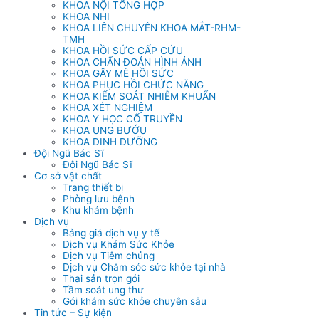
KHOA NỘI TỔNG HỢP
KHOA NHI
KHOA LIÊN CHUYÊN KHOA MẮT-RHM-
TMH
KHOA HỒI SỨC CẤP CỨU
KHOA CHẨN ĐOÁN HÌNH ẢNH
KHOA GÂY MÊ HỒI SỨC
KHOA PHỤC HỒI CHỨC NĂNG
KHOA KIỂM SOÁT NHIỄM KHUẨN
KHOA XÉT NGHIỆM
KHOA Y HỌC CỔ TRUYỀN
KHOA UNG BƯỚU
KHOA DINH DƯỠNG
Đội Ngũ Bác Sĩ
Đội Ngũ Bác Sĩ
Cơ sở vật chất
Trang thiết bị
Phòng lưu bệnh
Khu khám bệnh
Dịch vụ
Bảng giá dịch vụ y tế
Dịch vụ Khám Sức Khỏe
Dịch vụ Tiêm chủng
Dịch vụ Chăm sóc sức khỏe tại nhà
Thai sản trọn gói
Tầm soát ung thư
Gói khám sức khỏe chuyên sâu
Tin tức – Sự kiện