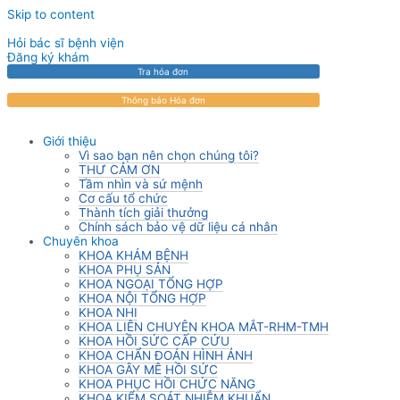
Skip to content
Hỏi bác sĩ bệnh viện
Đăng ký khám
Tra hóa đơn
Thông báo Hóa đơn
Giới thiệu
Vì sao bạn nên chọn chúng tôi?
THƯ CẢM ƠN
Tầm nhìn và sứ mệnh
Cơ cấu tổ chức
Thành tích giải thưởng
Chính sách bảo vệ dữ liệu cá nhân
Chuyên khoa
KHOA KHÁM BỆNH
KHOA PHỤ SẢN
KHOA NGOẠI TỔNG HỢP
KHOA NỘI TỔNG HỢP
KHOA NHI
KHOA LIÊN CHUYÊN KHOA MẮT-RHM-TMH
KHOA HỒI SỨC CẤP CỨU
KHOA CHẨN ĐOÁN HÌNH ẢNH
KHOA GÂY MÊ HỒI SỨC
KHOA PHỤC HỒI CHỨC NĂNG
KHOA KIỂM SOÁT NHIỄM KHUẨN