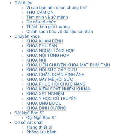
Giới thiệu
Vì sao bạn nên chọn chúng tôi?
THƯ CẢM ƠN
Tầm nhìn và sứ mệnh
Cơ cấu tổ chức
Thành tích giải thưởng
Chính sách bảo vệ dữ liệu cá nhân
Chuyên khoa
KHOA KHÁM BỆNH
KHOA PHỤ SẢN
KHOA NGOẠI TỔNG HỢP
KHOA NỘI TỔNG HỢP
KHOA NHI
KHOA LIÊN CHUYÊN KHOA MẮT-RHM-TMH
KHOA HỒI SỨC CẤP CỨU
KHOA CHẨN ĐOÁN HÌNH ẢNH
KHOA GÂY MÊ HỒI SỨC
KHOA PHỤC HỒI CHỨC NĂNG
KHOA KIỂM SOÁT NHIỄM KHUẨN
KHOA XÉT NGHIỆM
KHOA Y HỌC CỔ TRUYỀN
KHOA UNG BƯỚU
KHOA DINH DƯỠNG
Đội Ngũ Bác Sĩ
Đội Ngũ Bác Sĩ
Cơ sở vật chất
Trang thiết bị
Phòng lưu bệnh