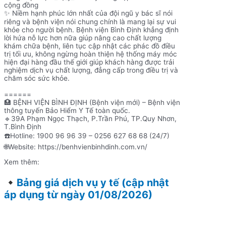
cộng đồng
✨ Niềm hạnh phúc lớn nhất của đội ngũ y bác sĩ nói
riêng và bệnh viện nói chung chính là mang lại sự vui
khỏe cho người bệnh. Bệnh viện Bình Định khẳng định
lời hứa nỗ lực hơn nữa giúp nâng cao chất lượng
khám chữa bệnh, liên tục cập nhật các phác đồ điều
trị tối ưu, không ngừng hoàn thiện hệ thống máy móc
hiện đại hàng đầu thế giới giúp khách hàng được trải
nghiệm dịch vụ chất lượng, đẳng cấp trong điều trị và
chăm sóc sức khỏe.
======
🏥 BỆNH VIỆN BÌNH ĐỊNH (Bệnh viện mới) – Bệnh viện
thông tuyến Bảo Hiểm Y Tế toàn quốc.
🔹39A Phạm Ngọc Thạch, P.Trần Phú, TP.Quy Nhơn,
T.Bình Định
☎️Hotline: 1900 96 96 39 – 0256 627 68 68 (24/7)
🌐Website: https://benhvienbinhdinh.com.vn/
Xem thêm:
Bảng giá dịch vụ y tế (cập nhật
áp dụng từ ngày 01/08/2026)