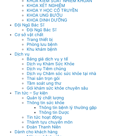
KHOA KIỂM SOÁT NHIỄM KHUẨN
KHOA XÉT NGHIỆM
KHOA Y HỌC CỔ TRUYỀN
KHOA UNG BƯỚU
KHOA DINH DƯỠNG
Đội Ngũ Bác Sĩ
Đội Ngũ Bác Sĩ
Cơ sở vật chất
Trang thiết bị
Phòng lưu bệnh
Khu khám bệnh
Dịch vụ
Bảng giá dịch vụ y tế
Dịch vụ Khám Sức Khỏe
Dịch vụ Tiêm chủng
Dịch vụ Chăm sóc sức khỏe tại nhà
Thai sản trọn gói
Tầm soát ung thư
Gói khám sức khỏe chuyên sâu
Tin tức – Sự kiện
Quản lý chất lượng
Thông tin sức khỏe
Thông tin bệnh lý thường gặp
Thông tin Dược
Tin tức hoạt động
Thành tựu chuyên môn
Đoàn Thanh Niên
Dành cho khách hàng