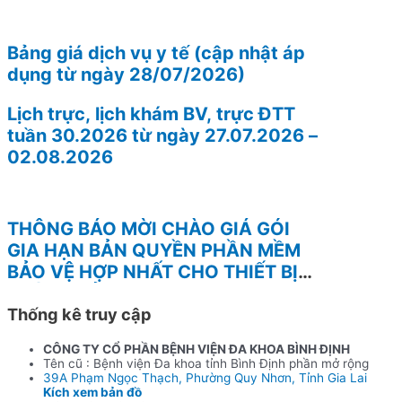
Bảng giá dịch vụ y tế (cập nhật áp
dụng từ ngày 28/07/2026)
Lịch trực, lịch khám BV, trực ĐTT
tuần 30.2026 từ ngày 27.07.2026 –
02.08.2026
THÔNG BÁO MỜI CHÀO GIÁ GÓI
GIA HẠN BẢN QUYỀN PHẦN MỀM
BẢO VỆ HỢP NHẤT CHO THIẾT BỊ
TƯỜNG LỬA FOTINEST FORTIGATE
– 400F
Thống kê truy cập
CÔNG TY CỔ PHẦN BỆNH VIỆN ĐA KHOA BÌNH ĐỊNH
Tên cũ : Bệnh viện Đa khoa tỉnh Bình Định phần mở rộng
39A Phạm Ngọc Thạch, Phường Quy Nhơn, Tỉnh Gia Lai
Kích xem bản đồ