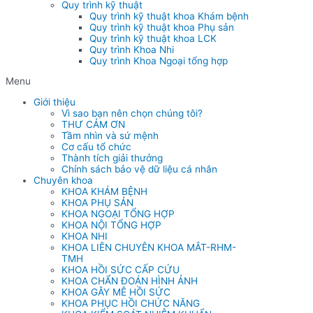
Quy trình kỹ thuật
Quy trình kỹ thuật khoa Khám bệnh
Quy trình kỹ thuật khoa Phụ sản
Quy trình kỹ thuật khoa LCK
Quy trình Khoa Nhi
Quy trình Khoa Ngoại tổng hợp
Menu
Giới thiệu
Vì sao bạn nên chọn chúng tôi?
THƯ CẢM ƠN
Tầm nhìn và sứ mệnh
Cơ cấu tổ chức
Thành tích giải thưởng
Chính sách bảo vệ dữ liệu cá nhân
Chuyên khoa
KHOA KHÁM BỆNH
KHOA PHỤ SẢN
KHOA NGOẠI TỔNG HỢP
KHOA NỘI TỔNG HỢP
KHOA NHI
KHOA LIÊN CHUYÊN KHOA MẮT-RHM-
TMH
KHOA HỒI SỨC CẤP CỨU
KHOA CHẨN ĐOÁN HÌNH ẢNH
KHOA GÂY MÊ HỒI SỨC
KHOA PHỤC HỒI CHỨC NĂNG