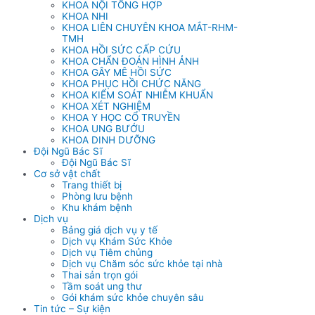
KHOA NỘI TỔNG HỢP
KHOA NHI
KHOA LIÊN CHUYÊN KHOA MẮT-RHM-
TMH
KHOA HỒI SỨC CẤP CỨU
KHOA CHẨN ĐOÁN HÌNH ẢNH
KHOA GÂY MÊ HỒI SỨC
KHOA PHỤC HỒI CHỨC NĂNG
KHOA KIỂM SOÁT NHIỄM KHUẨN
KHOA XÉT NGHIỆM
KHOA Y HỌC CỔ TRUYỀN
KHOA UNG BƯỚU
KHOA DINH DƯỠNG
Đội Ngũ Bác Sĩ
Đội Ngũ Bác Sĩ
Cơ sở vật chất
Trang thiết bị
Phòng lưu bệnh
Khu khám bệnh
Dịch vụ
Bảng giá dịch vụ y tế
Dịch vụ Khám Sức Khỏe
Dịch vụ Tiêm chủng
Dịch vụ Chăm sóc sức khỏe tại nhà
Thai sản trọn gói
Tầm soát ung thư
Gói khám sức khỏe chuyên sâu
Tin tức – Sự kiện