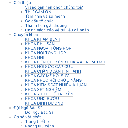
Giới thiệu
Vì sao bạn nên chọn chúng tôi?
THƯ CẢM ƠN
Tầm nhìn và sứ mệnh
Cơ cấu tổ chức
Thành tích giải thưởng
Chính sách bảo vệ dữ liệu cá nhân
Chuyên khoa
KHOA KHÁM BỆNH
KHOA PHỤ SẢN
KHOA NGOẠI TỔNG HỢP
KHOA NỘI TỔNG HỢP
KHOA NHI
KHOA LIÊN CHUYÊN KHOA MẮT-RHM-TMH
KHOA HỒI SỨC CẤP CỨU
KHOA CHẨN ĐOÁN HÌNH ẢNH
KHOA GÂY MÊ HỒI SỨC
KHOA PHỤC HỒI CHỨC NĂNG
KHOA KIỂM SOÁT NHIỄM KHUẨN
KHOA XÉT NGHIỆM
KHOA Y HỌC CỔ TRUYỀN
KHOA UNG BƯỚU
KHOA DINH DƯỠNG
Đội Ngũ Bác Sĩ
Đội Ngũ Bác Sĩ
Cơ sở vật chất
Trang thiết bị
Phòng lưu bệnh