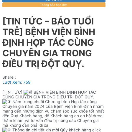
Thông báo hóa đơn
[TIN TỨC – BÁO TUỔI
TRẺ] BỆNH VIỆN BÌNH
ĐỊNH HỢP TÁC CÙNG
CHUYÊN GIA TRONG
ĐIỀU TRỊ ĐỘT QUỴ.
Share :
Lượt Xem:
759
[TIN TỨC]
BỆNH VIỆN BÌNH ĐỊNH HỢP TÁC
CÙNG CHUYÊN GIA TRONG ĐIỀU TRỊ ĐỘT QUỴ.
Nằm trong chuỗi Chương trình Hợp tác cùng
Chuyên gia năm 2024 của Bệnh viện Bình Định nhằm
mang đến những dịch vụ chăm sóc sức khỏe tốt nhất
đến Quý Khách hàng, để Khách hàng có cơ hội được
thăm khám và tư vấn điều trị cùng các Chuyên gia
mà không cần phải đi xa
Thông tin chi tiết xin mời Qúy khách hàng click