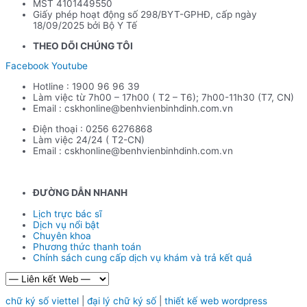
MST 4101449550
Giấy phép hoạt động số 298/BYT-GPHĐ, cấp ngày
18/09/2025 bởi Bộ Y Tế
THEO DÕI CHÚNG TÔI
Facebook
Youtube
Hotline : 1900 96 96 39
Làm việc từ 7h00 – 17h00 ( T2 – T6); 7h00-11h30 (T7, CN)
Email : cskhonline@benhvienbinhdinh.com.vn
Điện thoại : 0256 6276868
Làm việc 24/24 ( T2-CN)
Email : cskhonline@benhvienbinhdinh.com.vn
ĐƯỜNG DẪN NHA
NH
Lịch trực bác sĩ
Dịch vụ nổi bật
Chuyên khoa
Phương thức thanh toán
Chính sách cung cấp dịch vụ khám và trả kết quả
chữ ký số viettel
|
đại lý chữ ký số
|
thiết kế web wordpress