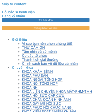
Skip to content
Hỏi bác sĩ bệnh viện
Đăng ký khám
Tra hóa đơn
Thông báo Hóa đơn
Giới thiệu
Vì sao bạn nên chọn chúng tôi?
THƯ CẢM ƠN
Tầm nhìn và sứ mệnh
Cơ cấu tổ chức
Thành tích giải thưởng
Chính sách bảo vệ dữ liệu cá nhân
Chuyên khoa
KHOA KHÁM BỆNH
KHOA PHỤ SẢN
KHOA NGOẠI TỔNG HỢP
KHOA NỘI TỔNG HỢP
KHOA NHI
KHOA LIÊN CHUYÊN KHOA MẮT-RHM-TMH
KHOA HỒI SỨC CẤP CỨU
KHOA CHẨN ĐOÁN HÌNH ẢNH
KHOA GÂY MÊ HỒI SỨC
KHOA PHỤC HỒI CHỨC NĂNG
KHOA KIỂM SOÁT NHIỄM KHUẨN