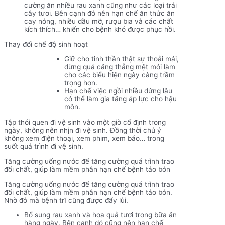
cường ăn nhiều rau xanh cũng như các loại trái
cây tươi. Bên cạnh đó nên hạn chế ăn thức ăn
cay nóng, nhiều dầu mỡ, rượu bia và các chất
kích thích… khiến cho bệnh khó được phục hồi.
Thay đổi chế độ sinh hoạt
Giữ cho tinh thần thật sự thoải mái,
đừng quá căng thẳng mệt mỏi làm
cho các biểu hiện ngày càng trầm
trọng hơn.
Hạn chế việc ngồi nhiều đứng lâu
có thể làm gia tăng áp lực cho hậu
môn.
Tập thói quen đi vệ sinh vào một giờ cố định trong
ngày, không nên nhịn đi vệ sinh. Đồng thời chú ý
không xem điện thoại, xem phim, xem báo… trong
suốt quá trình đi vệ sinh.
Tăng cường uống nước để tăng cường quá trình trao
đổi chất, giúp làm mềm phân hạn chế bệnh táo bón
Tăng cường uống nước để tăng cường quá trình trao
đổi chất, giúp làm mềm phân hạn chế bệnh táo bón.
Nhờ đó mà bệnh trĩ cũng được đẩy lùi.
Bổ sung rau xanh và hoa quả tươi trong bữa ăn
hàng ngày. Bên cạnh đó cũng nên hạn chế