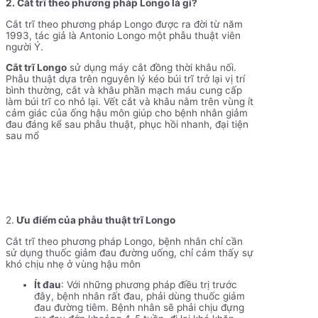
2. Cắt trĩ theo phương pháp Longo là
gì?
Cắt trĩ theo phương pháp Longo được ra đời từ năm
1993, tác giả là Antonio Longo một phẫu thuật viên
người Ý.
Cắt trĩ Longo
sử dụng máy cắt đồng thời khâu nối.
Phẫu thuật dựa trên nguyên lý kéo búi trĩ trở lại vị trí
bình thường, cắt và khâu phần mạch máu cung cấp
làm búi trĩ co nhỏ lại. Vết cắt và khâu nằm trên vùng ít
cảm giác của ống hậu môn giúp cho bệnh nhân giảm
đau đáng kể sau phẫu thuật, phục hồi nhanh, đại tiện
sau mổ
2.
Ưu điểm của phẫu thuật trĩ Longo
Cắt trĩ theo phương pháp Longo, bệnh nhân chỉ cần
sử dụng thuốc giảm đau đường uống, chỉ cảm thấy sự
khó chịu nhẹ ở vùng hậu môn
Ít đau
: Với những phương pháp điều trị trước
đây, bệnh nhân rất đau, phải dùng thuốc giảm
đau đường tiêm. Bệnh nhân sẽ phải chịu đựng