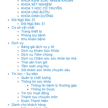
KHOA KIỂM SOÁT NHIỄM KHUẨN
KHOA XÉT NGHIỆM
KHOA Y HỌC CỔ TRUYỀN
KHOA UNG BƯỚU
KHOA DINH DƯỠNG
Đội Ngũ Bác Sĩ
Đội Ngũ Bác Sĩ
Cơ sở vật chất
Trang thiết bị
Phòng lưu bệnh
Khu khám bệnh
Dịch vụ
Bảng giá dịch vụ y tế
Dịch vụ Khám Sức Khỏe
Dịch vụ Tiêm chủng
Dịch vụ Chăm sóc sức khỏe tại nhà
Thai sản trọn gói
Tầm soát ung thư
Gói khám sức khỏe chuyên sâu
Tin tức – Sự kiện
Quản lý chất lượng
Thông tin sức khỏe
Thông tin bệnh lý thường gặp
Thông tin Dược
Tin tức hoạt động
Thành tựu chuyên môn
Đoàn Thanh Niên
Dành cho khách hàng