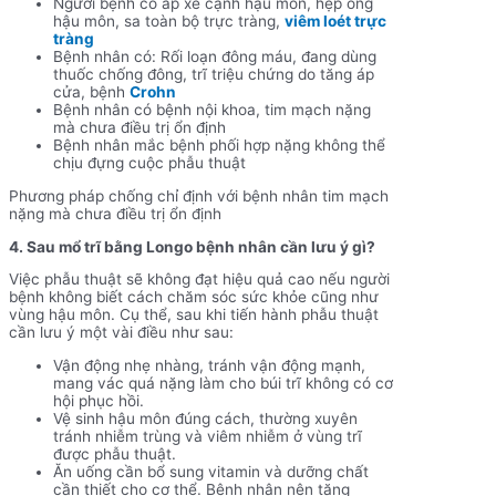
Người bệnh có áp xe cạnh hậu môn, hẹp ống
hậu môn, sa toàn bộ trực tràng,
viêm loét trực
tràng
Bệnh nhân có: Rối loạn đông máu, đang dùng
thuốc chống đông, trĩ triệu chứng do tăng áp
cửa, bệnh
Crohn
Bệnh nhân có bệnh nội khoa, tim mạch nặng
mà chưa điều trị ổn định
Bệnh nhân mắc bệnh phối hợp nặng không thể
chịu đựng cuộc phẫu thuật
Phương pháp chống chỉ định với bệnh nhân tim mạch
nặng mà chưa điều trị ổn định
4. Sau mổ trĩ bằng Longo bệnh nhân cần lưu ý gì?
Việc phẫu thuật sẽ không đạt hiệu quả cao nếu người
bệnh không biết cách chăm sóc sức khỏe cũng như
vùng hậu môn. Cụ thể, sau khi tiến hành phẫu thuật
cần lưu ý một vài điều như sau:
Vận động nhẹ nhàng, tránh vận động mạnh,
mang vác quá nặng làm cho búi trĩ không có cơ
hội phục hồi.
Vệ sinh hậu môn đúng cách, thường xuyên
tránh nhiễm trùng và viêm nhiễm ở vùng trĩ
được phẫu thuật.
Ăn uống cần bổ sung vitamin và dưỡng chất
cần thiết cho cơ thể. Bệnh nhân nên tăng