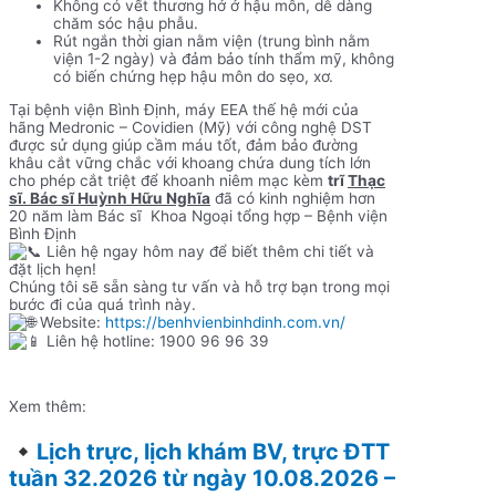
Không có vết thương hở ở hậu môn, dễ dàng
chăm sóc hậu phẫu.
Rút ngắn thời gian nằm viện (trung bình nằm
viện 1-2 ngày) và đảm bảo tính thẩm mỹ, không
có biến chứng hẹp hậu môn do sẹo, xơ.
Tại bệnh viện Bình Định, máy EEA thế hệ mới của
hãng Medronic – Covidien (Mỹ) với công nghệ DST
được sử dụng giúp cầm máu tốt, đảm bảo đường
khâu cắt vững chắc với khoang chứa dung tích lớn
cho phép cắt triệt để khoanh niêm mạc kèm
trĩ
Thạc
sĩ. Bác sĩ Huỳnh Hữu Nghĩa
đã có kinh nghiệm hơn
20 năm làm Bác sĩ Khoa Ngoại tổng hợp – Bệnh viện
Bình Định
Liên hệ ngay hôm nay để biết thêm chi tiết và
đặt lịch hẹn!
Chúng tôi sẽ sẵn sàng tư vấn và hỗ trợ bạn trong mọi
bước đi của quá trình này.
Website:
https://benhvienbinhdinh.com.vn/
Liên hệ hotline: 1900 96 96 39
Xem thêm:
Lịch trực, lịch khám BV, trực ĐTT
tuần 32.2026 từ ngày 10.08.2026 –