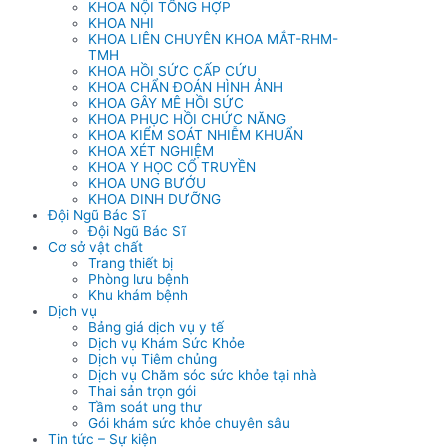
KHOA NỘI TỔNG HỢP
KHOA NHI
KHOA LIÊN CHUYÊN KHOA MẮT-RHM-
TMH
KHOA HỒI SỨC CẤP CỨU
KHOA CHẨN ĐOÁN HÌNH ẢNH
KHOA GÂY MÊ HỒI SỨC
KHOA PHỤC HỒI CHỨC NĂNG
KHOA KIỂM SOÁT NHIỄM KHUẨN
KHOA XÉT NGHIỆM
KHOA Y HỌC CỔ TRUYỀN
KHOA UNG BƯỚU
KHOA DINH DƯỠNG
Đội Ngũ Bác Sĩ
Đội Ngũ Bác Sĩ
Cơ sở vật chất
Trang thiết bị
Phòng lưu bệnh
Khu khám bệnh
Dịch vụ
Bảng giá dịch vụ y tế
Dịch vụ Khám Sức Khỏe
Dịch vụ Tiêm chủng
Dịch vụ Chăm sóc sức khỏe tại nhà
Thai sản trọn gói
Tầm soát ung thư
Gói khám sức khỏe chuyên sâu
Tin tức – Sự kiện