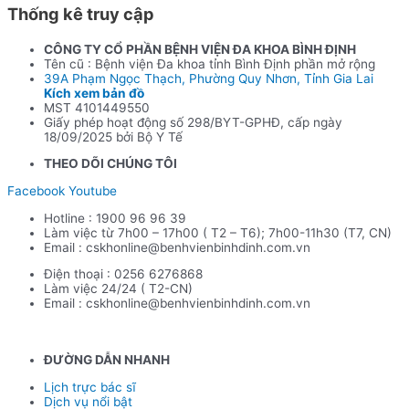
– 400F
Thống kê truy cập
CÔNG TY CỔ PHẦN BỆNH VIỆN ĐA KHOA BÌNH ĐỊNH
Tên cũ : Bệnh viện Đa khoa tỉnh Bình Định phần mở rộng
39A Phạm Ngọc Thạch, Phường Quy Nhơn, Tỉnh Gia Lai
Kích xem bản đồ
MST 4101449550
Giấy phép hoạt động số 298/BYT-GPHĐ, cấp ngày
18/09/2025 bởi Bộ Y Tế
THEO DÕI CHÚNG TÔI
Facebook
Youtube
Hotline : 1900 96 96 39
Làm việc từ 7h00 – 17h00 ( T2 – T6); 7h00-11h30 (T7, CN)
Email : cskhonline@benhvienbinhdinh.com.vn
Điện thoại : 0256 6276868
Làm việc 24/24 ( T2-CN)
Email : cskhonline@benhvienbinhdinh.com.vn
ĐƯỜNG DẪN NHA
NH
Lịch trực bác sĩ
Dịch vụ nổi bật