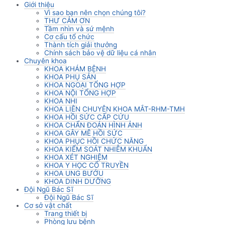
Giới thiệu
Vì sao bạn nên chọn chúng tôi?
THƯ CẢM ƠN
Tầm nhìn và sứ mệnh
Cơ cấu tổ chức
Thành tích giải thưởng
Chính sách bảo vệ dữ liệu cá nhân
Chuyên khoa
KHOA KHÁM BỆNH
KHOA PHỤ SẢN
KHOA NGOẠI TỔNG HỢP
KHOA NỘI TỔNG HỢP
KHOA NHI
KHOA LIÊN CHUYÊN KHOA MẮT-RHM-TMH
KHOA HỒI SỨC CẤP CỨU
KHOA CHẨN ĐOÁN HÌNH ẢNH
KHOA GÂY MÊ HỒI SỨC
KHOA PHỤC HỒI CHỨC NĂNG
KHOA KIỂM SOÁT NHIỄM KHUẨN
KHOA XÉT NGHIỆM
KHOA Y HỌC CỔ TRUYỀN
KHOA UNG BƯỚU
KHOA DINH DƯỠNG
Đội Ngũ Bác Sĩ
Đội Ngũ Bác Sĩ
Cơ sở vật chất
Trang thiết bị
Phòng lưu bệnh