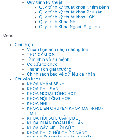
Quy trình kỹ thuật
Quy trình kỹ thuật khoa Khám bệnh
Quy trình kỹ thuật khoa Phụ sản
Quy trình kỹ thuật khoa LCK
Quy trình Khoa Nhi
Quy trình Khoa Ngoại tổng hợp
Menu
Giới thiệu
Vì sao bạn nên chọn chúng tôi?
THƯ CẢM ƠN
Tầm nhìn và sứ mệnh
Cơ cấu tổ chức
Thành tích giải thưởng
Chính sách bảo vệ dữ liệu cá nhân
Chuyên khoa
KHOA KHÁM BỆNH
KHOA PHỤ SẢN
KHOA NGOẠI TỔNG HỢP
KHOA NỘI TỔNG HỢP
KHOA NHI
KHOA LIÊN CHUYÊN KHOA MẮT-RHM-
TMH
KHOA HỒI SỨC CẤP CỨU
KHOA CHẨN ĐOÁN HÌNH ẢNH
KHOA GÂY MÊ HỒI SỨC
KHOA PHỤC HỒI CHỨC NĂNG