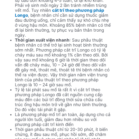
sự đau đớn khoảng 4-5 tuần, đi lại khó khăn.
Phải vệ sinh mỗi ngày 2 lần tránh nhiễm trùng
vết mổ. Tuy nhiên
cắt trĩ theo phương pháp
Longo
, bệnh nhân chỉ cần sử dụng thuốc giảm
đau đường uống, chỉ cảm thấy sự khó chịu nhẹ
ở vùng hậu môn. Khoảng 85% bệnh nhân có thể
đi lại bình thường, tự phục vụ bản thân trong
ngày.
Thời gian xuất viện nhanh
: Sau phẫu thuật
bệnh nhân có thể trở lại sinh hoạt bình thường
sớm nhất. Phương pháp cắt trĩ Longo có tỷ lệ
chảy máu sau mổ khoảng 1% cần theo dõi. Bởi
vậy sau mổ khoảng 6 giờ là thời gian theo dõi
vấn đề chảy máu, 10 – 24 giờ để theo dõi vấn
đề gây mê, thoát mê, thoát tê thì bệnh nhân có
thể ra viện được. Vậy thời gian nằm viện trung
bình của phẫu thuật trĩ theo phương pháp
Longo là 10 – 24 giờ sau mổ.
Tỷ lệ tái phát sau mổ là rất ít vì cắt trĩ theo
phương pháp Longo đã cắt nguồn cung cấp
máu đến các búi trĩ đồng thời sửa chữa cấu
trúc ống hậu môn trở về gần như bình thường.
Do đó việc tái phát ít gặp.
Là phương pháp mổ trĩ an toàn, áp dụng cho cả
người lớn tuổi, giảm đau hơn nhiều so với
phương pháp cắt trĩ kinh điển
Thời gian phẫu thuật chỉ từ 20-30 phút, ít biến
chứng, ít đau sau mổ, phục hồi sớm, đỡ chăm