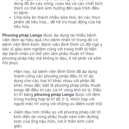
dùng đồ ăn cay nóng, rượu bia và các chất kích
thích có thể làm ảnh hưởng đến quá trình điều
trị bệnh.
Chia bữa ăn thành nhiều bữa nhỏ, ăn các thực
phẩm dễ tiêu hóa… để hỗ trợ hoạt động của hệ
tiêu hóa.
Phương pháp Longo
được áp dụng tại nhiều bệnh
viện đem lại hiệu quả cho bệnh nhân trĩ trong đó có
bệnh viện Bình Định. Bệnh viện Bình Định có đội ngũ y
bác sĩ giàu kinh nghiệm cùng với trang thiết bị hiện
đại bệnh nhân có thể yên tâm phẫu thuật trĩ theo
phương pháp này mà không lo đau, ít tái phát và sớm
hồi phục.
Hiện nay, tại bệnh viện Bình Định đã áp dụng
thành công các phương pháp điều trị trĩ áp
dụng cho các loại trĩ khác nhau với phân độ
khác nhau đặc biệt là phương pháp phẫu thuật
longo để điều trị các ca trĩ vòng khó xử lý. Điều
trị trĩ bằng
phương pháp Longo
được chỉ định
trong trường hợp bị trĩ độ 2-3, thích hợp với
người mắc trĩ vòng với những ưu điểm vượt trội:
Giảm đau hơn nhiều so với phương pháp cắt trĩ
kinh điển do vùng phẫu thuật nằm trên đường
lược của ống hậu môn, nơi ít thần kinh cảm
giác.