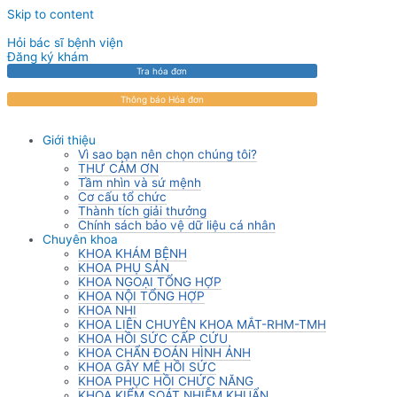
Skip to content
Hỏi bác sĩ bệnh viện
Đăng ký khám
Tra hóa đơn
Thông báo Hóa đơn
Giới thiệu
Vì sao bạn nên chọn chúng tôi?
THƯ CẢM ƠN
Tầm nhìn và sứ mệnh
Cơ cấu tổ chức
Thành tích giải thưởng
Chính sách bảo vệ dữ liệu cá nhân
Chuyên khoa
KHOA KHÁM BỆNH
KHOA PHỤ SẢN
KHOA NGOẠI TỔNG HỢP
KHOA NỘI TỔNG HỢP
KHOA NHI
KHOA LIÊN CHUYÊN KHOA MẮT-RHM-TMH
KHOA HỒI SỨC CẤP CỨU
KHOA CHẨN ĐOÁN HÌNH ẢNH
KHOA GÂY MÊ HỒI SỨC
KHOA PHỤC HỒI CHỨC NĂNG
KHOA KIỂM SOÁT NHIỄM KHUẨN