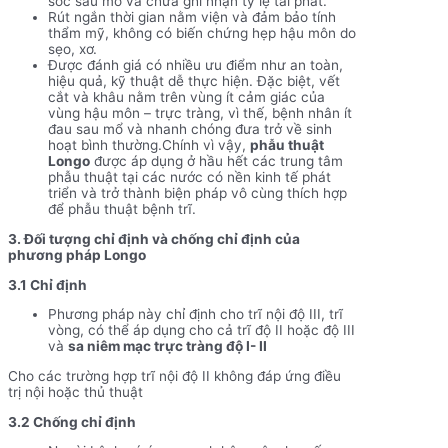
sóc sau mổ và chưa ghi nhận tỷ lệ tái phát.
Rút ngắn thời gian nằm viện và đảm bảo tính
thẩm mỹ, không có biến chứng hẹp hậu môn do
sẹo, xơ.
Được đánh giá có nhiều ưu điểm như an toàn,
hiệu quả, kỹ thuật dễ thực hiện. Đặc biệt, vết
cắt và khâu nằm trên vùng ít cảm giác của
vùng hậu môn – trực tràng, vì thế, bệnh nhân ít
đau sau mổ và nhanh chóng đưa trở về sinh
hoạt bình thường.Chính vì vậy,
phẫu thuật
Longo
được áp dụng ở hầu hết các trung tâm
phẫu thuật tại các nước có nền kinh tế phát
triển và trở thành biện pháp vô cùng thích hợp
để phẫu thuật bệnh trĩ.
3. Đối tượng chỉ định và chống chỉ định của
phương pháp Longo
3.1 Chỉ định
Phương pháp này chỉ định cho trĩ nội độ III, trĩ
vòng, có thể áp dụng cho cả trĩ độ II hoặc độ III
và
sa niêm mạc trực tràng độ I- II
Cho các trường hợp trĩ nội độ II không đáp ứng điều
trị nội hoặc thủ thuật
3.2 Chống chỉ định