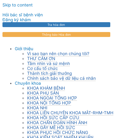
Skip to content
Hỏi bác sĩ bệnh viện
Đăng ký khám
Tra hóa đơn
Thông báo Hóa đơn
Giới thiệu
Vì sao bạn nên chọn chúng tôi?
THƯ CẢM ƠN
Tầm nhìn và sứ mệnh
Cơ cấu tổ chức
Thành tích giải thưởng
Chính sách bảo vệ dữ liệu cá nhân
Chuyên khoa
KHOA KHÁM BỆNH
KHOA PHỤ SẢN
KHOA NGOẠI TỔNG HỢP
KHOA NỘI TỔNG HỢP
KHOA NHI
KHOA LIÊN CHUYÊN KHOA MẮT-RHM-TMH
KHOA HỒI SỨC CẤP CỨU
KHOA CHẨN ĐOÁN HÌNH ẢNH
KHOA GÂY MÊ HỒI SỨC
KHOA PHỤC HỒI CHỨC NĂNG
KHOA KIỂM SOÁT NHIỄM KHUẨN