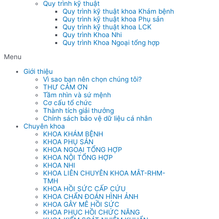
Quy trình kỹ thuật
Quy trình kỹ thuật khoa Khám bệnh
Quy trình kỹ thuật khoa Phụ sản
Quy trình kỹ thuật khoa LCK
Quy trình Khoa Nhi
Quy trình Khoa Ngoại tổng hợp
Menu
Giới thiệu
Vì sao bạn nên chọn chúng tôi?
THƯ CẢM ƠN
Tầm nhìn và sứ mệnh
Cơ cấu tổ chức
Thành tích giải thưởng
Chính sách bảo vệ dữ liệu cá nhân
Chuyên khoa
KHOA KHÁM BỆNH
KHOA PHỤ SẢN
KHOA NGOẠI TỔNG HỢP
KHOA NỘI TỔNG HỢP
KHOA NHI
KHOA LIÊN CHUYÊN KHOA MẮT-RHM-
TMH
KHOA HỒI SỨC CẤP CỨU
KHOA CHẨN ĐOÁN HÌNH ẢNH
KHOA GÂY MÊ HỒI SỨC
KHOA PHỤC HỒI CHỨC NĂNG