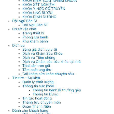
KHOA KIỂM SOÁT NHIỄM KHUẨN
KHOA XÉT NGHIỆM
KHOA Y HỌC CỔ TRUYỀN
KHOA UNG BƯỚU
KHOA DINH DƯỠNG
Đội Ngũ Bác Sĩ
Đội Ngũ Bác Sĩ
Cơ sở vật chất
Trang thiết bị
Phòng lưu bệnh
Khu khám bệnh
Dịch vụ
Bảng giá dịch vụ y tế
Dịch vụ Khám Sức Khỏe
Dịch vụ Tiêm chủng
Dịch vụ Chăm sóc sức khỏe tại nhà
Thai sản trọn gói
Tầm soát ung thư
Gói khám sức khỏe chuyên sâu
Tin tức – Sự kiện
Quản lý chất lượng
Thông tin sức khỏe
Thông tin bệnh lý thường gặp
Thông tin Dược
Tin tức hoạt động
Thành tựu chuyên môn
Đoàn Thanh Niên
Dành cho khách hàng