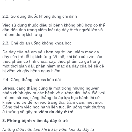
2.2. Sử dụng thuốc không đúng chỉ định
Việc sử dụng thuốc điều trị bệnh không phù hợp có thể
dẫn đến tình trạng viêm loét dạ dày ở cả người lớn và
trẻ em do bị kích ứng.
2.3. Chế độ ăn uống không khoa học
Dạ dày của trẻ em yếu hơn người lớn, niêm mạc dạ
dày của trẻ dễ bị kích ứng. Vì thế, khi tiếp xúc với các
thực phẩm có tính chua, cay, thực phẩm có ga trong
một thời gian dài, phần niêm mạc dạ dày của bé sẽ dễ
bị viêm và gây bệnh nguy hiểm.
2.4. Căng thẳng, stress kéo dài
Stress, căng thẳng cũng là một trong những nguyên
nhân chính gây ra các bệnh về đường tiêu hóa. Đối với
trẻ em, stress, căng thẳng do áp lực học hành thi cử
khiến cho trẻ dễ rơi vào trạng thái trầm cảm, mệt mỏi.
Cộng thêm việc học hành liên tục, ăn uống thất thường
ở trường sẽ gây ra
viêm dạ dày ở trẻ
.
3. Phòng bệnh viêm dạ dày ở trẻ
Những điều nên làm khi trẻ bị viêm loét dạ dày tá