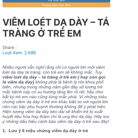
Thông báo hóa đơn
VIÊM LOÉT DẠ DÀY – TÁ
TRÀNG Ở TRẺ EM
Share :
Lượt Xem:
2.686
Nhiều người vẫn nghĩ rằng chỉ có người lớn mới viêm
loét dạ dày tá tràng, còn trẻ em sẽ không mắc. Tuy
viêm loét dạ dày – tá tràng ở trẻ em ( hay còn gọi
là viêm dạ dày)
không phải là bệnh lý nhi khoa phổ
biến, nhưng trong những năm gần đây số lượng trẻ
mắc bệnh này có xu hướng tăng lên rõ rệt, hầu như
bất kỳ trẻ em nào cũng từng mắc phải. Vì những triệu
chứng viêm dạ dày ở trẻ em khác biệt so với người lớn
nên các bậc phụ huynh thường không để ý phát hiện.
Hiện tượng viêm dạ dày kéo dài sẽ khiến trẻ bị xuất
huyết tiêu hóa hay thậm chí là ung thư dạ dày. Hãy lưu
ý những dấu hiệu cảnh báo viêm dạ dày ở trẻ sau đây!
1. Lưu ý 6 triệu chứng viêm dạ dày ở trẻ