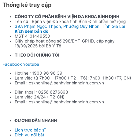
Thống kê truy cập
CÔNG TY CỔ PHẦN BỆNH VIỆN ĐA KHOA BÌNH ĐỊNH
Tên cũ : Bệnh viện Đa khoa tỉnh Bình Định phần mở rộng
39A Phạm Ngọc Thạch, Phường Quy Nhơn, Tỉnh Gia Lai
Kích xem bản đồ
MST 4101449550
Giấy phép hoạt động số 298/BYT-GPHĐ, cấp ngày
18/09/2025 bởi Bộ Y Tế
THEO DÕI CHÚNG TÔI
Facebook
Youtube
Hotline : 1900 96 96 39
Làm việc từ 7h00 – 17h00 ( T2 – T6); 7h00-11h30 (T7, CN)
Email : cskhonline@benhvienbinhdinh.com.vn
Điện thoại : 0256 6276868
Làm việc 24/24 ( T2-CN)
Email : cskhonline@benhvienbinhdinh.com.vn
ĐƯỜNG DẪN NHA
NH
Lịch trực bác sĩ
Dịch vụ nổi bật