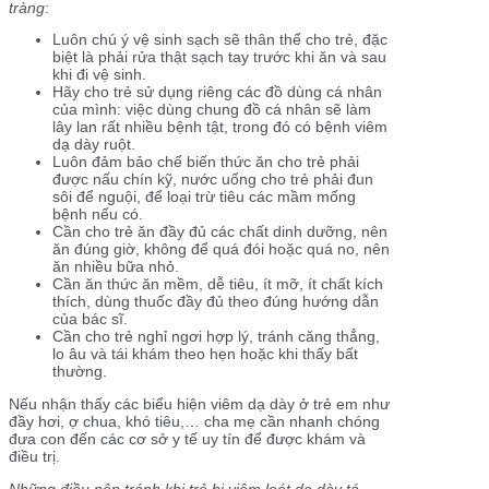
tràng
:
Luôn chú ý vệ sinh sạch sẽ thân thể cho trẻ, đặc
biệt là phải rửa thật sạch tay trước khi ăn và sau
khi đi vệ sinh.
Hãy cho trẻ sử dụng riêng các đồ dùng cá nhân
của mình: việc dùng chung đồ cá nhân sẽ làm
lây lan rất nhiều bệnh tật, trong đó có bệnh viêm
dạ dày ruột.
Luôn đảm bảo chế biến thức ăn cho trẻ phải
được nấu chín kỹ, nước uống cho trẻ phải đun
sôi để nguội, để loại trừ tiêu các mầm mống
bệnh nếu có.
Cần cho trẻ ăn đầy đủ các chất dinh dưỡng, nên
ăn đúng giờ, không để quá đói hoặc quá no, nên
ăn nhiều bữa nhỏ.
Cần ăn thức ăn mềm, dễ tiêu, ít mỡ, ít chất kích
thích, dùng thuốc đầy đủ theo đúng hướng dẫn
của bác sĩ.
Cần cho trẻ nghỉ ngơi hợp lý, tránh căng thẳng,
lo âu và tái khám theo hẹn hoặc khi thấy bất
thường.
Nếu nhận thấy các biểu hiện viêm dạ dày ở trẻ em như
đầy hơi, ợ chua, khó tiêu,… cha mẹ cần nhanh chóng
đưa con đến các cơ sở y tế uy tín để được khám và
điều trị.