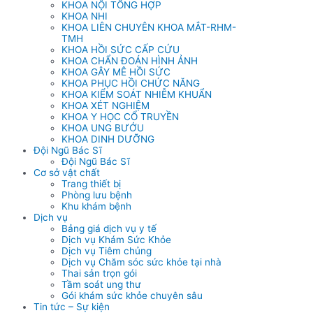
KHOA NỘI TỔNG HỢP
KHOA NHI
KHOA LIÊN CHUYÊN KHOA MẮT-RHM-
TMH
KHOA HỒI SỨC CẤP CỨU
KHOA CHẨN ĐOÁN HÌNH ẢNH
KHOA GÂY MÊ HỒI SỨC
KHOA PHỤC HỒI CHỨC NĂNG
KHOA KIỂM SOÁT NHIỄM KHUẨN
KHOA XÉT NGHIỆM
KHOA Y HỌC CỔ TRUYỀN
KHOA UNG BƯỚU
KHOA DINH DƯỠNG
Đội Ngũ Bác Sĩ
Đội Ngũ Bác Sĩ
Cơ sở vật chất
Trang thiết bị
Phòng lưu bệnh
Khu khám bệnh
Dịch vụ
Bảng giá dịch vụ y tế
Dịch vụ Khám Sức Khỏe
Dịch vụ Tiêm chủng
Dịch vụ Chăm sóc sức khỏe tại nhà
Thai sản trọn gói
Tầm soát ung thư
Gói khám sức khỏe chuyên sâu
Tin tức – Sự kiện