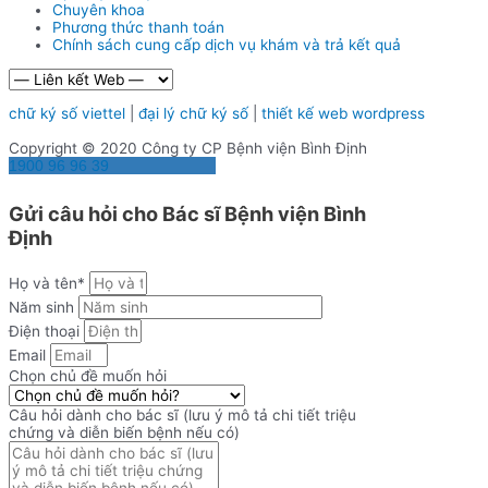
Chuyên khoa
Phương thức thanh toán
Chính sách cung cấp dịch vụ khám và trả kết quả
chữ ký số viettel
|
đại lý chữ ký số
|
thiết kế web wordpress
Copyright © 2020 Công ty CP Bệnh viện Bình Định
1900 96 96 39
Gửi câu hỏi cho Bác sĩ Bệnh viện Bình
Định
Họ và tên*
Năm sinh
Điện thoại
Email
Chọn chủ đề muốn hỏi
Câu hỏi dành cho bác sĩ (lưu ý mô tả chi tiết triệu
chứng và diễn biến bệnh nếu có)