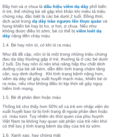
Đầy hơi và ợ chua là
dấu hiệu viêm dạ dày
phổ biến
ở trẻ, thế những bé sẽ gặp khó khăn khi miêu tả triệu
chứng này, đặc biệt là các bé dưới 2 tuổi. Đồng thời,
dịch acid trong
dạ dày trào ngược lên thực quản
và
họng khiến bé hay bị ho, ợ hơi, ợ chua. Nếu như
không được điều trị sớm, bé có thể bị
viêm loét dạ
dày
nặng đến chảy máu.
1.4. Bé hay nôn ói, có khi ói ra máu
Như đã đề cập, nôn ói là một trong những triệu chứng
đau dạ dày thường gặp ở trẻ, thường là ở các bé dưới
2 tuổi. Do hay
nôn ói nên khả năng hấp thu chất dinh
dưỡng của bé sẽ kém, dẫn đến tình trạng chậm tăng
cân, suy dinh dưỡng . Khi tình trạng bệnh nặng hơn,
viêm dạ dày sẽ gây xuất huyết mạch máu, khiến bé ói
ra máu, nếu như không điều trị kịp thời sẽ gây nguy
hiểm tính mạng.
1.5. Bé đi phân đen hoặc máu
Thống kê cho thấy hơn 50% số ca trẻ em nhập viện do
xuất huyết bao tử bị tình trạng đi ngoài phân đen hoặc
có máu tươi. Tuy nhiên do thói quen của phụ huynh
Việt Nam ta không hay quan sát phân của trẻ nên khó
có thể lưu ý tình trạng bệnh dạ dày của trẻ từ sớm.
1.6. Xanh xao, hay chóng mặt