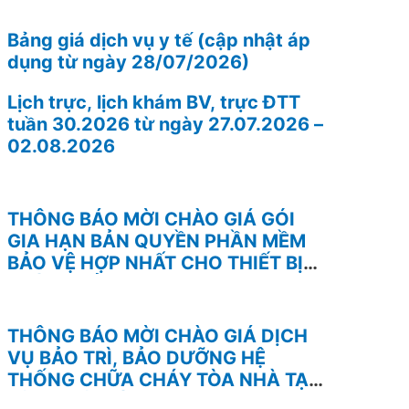
Bảng giá dịch vụ y tế (cập nhật áp
dụng từ ngày 28/07/2026)
Lịch trực, lịch khám BV, trực ĐTT
tuần 30.2026 từ ngày 27.07.2026 –
02.08.2026
THÔNG BÁO MỜI CHÀO GIÁ GÓI
GIA HẠN BẢN QUYỀN PHẦN MỀM
BẢO VỆ HỢP NHẤT CHO THIẾT BỊ
TƯỜNG LỬA FOTINEST FORTIGATE
– 400F
THÔNG BÁO MỜI CHÀO GIÁ DỊCH
VỤ BẢO TRÌ, BẢO DƯỠNG HỆ
THỐNG CHỮA CHÁY TÒA NHÀ TẠI
BỆNH VIỆN BÌNH ĐỊNH