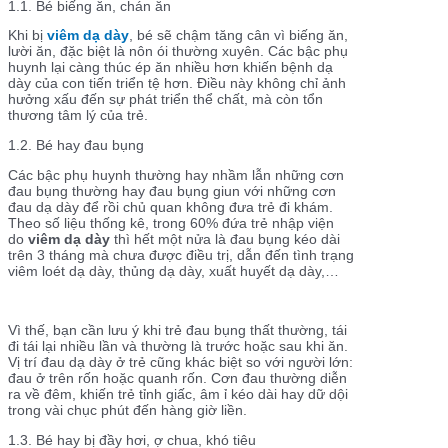
1.1. Bé biếng ăn, chán ăn
Khi bị
viêm dạ dày
, bé sẽ chậm tăng cân vì biếng ăn,
lười ăn, đặc biệt là nôn ói thường xuyên. Các bậc phụ
huynh lại càng thúc ép ăn nhiều hơn khiến bệnh dạ
dày của con tiến triển tệ hơn. Điều này không chỉ ảnh
hưởng xấu đến sự phát triển thể chất, mà còn tổn
thương tâm lý của trẻ.
1.2. Bé hay đau bụng
Các bậc phụ huynh thường hay nhầm lẫn những cơn
đau bụng thường hay đau bụng giun với những cơn
đau dạ dày để rồi chủ quan không đưa trẻ đi khám.
Theo số liệu thống kê, trong 60% đứa trẻ nhập viện
do
viêm dạ dày
thì hết một nửa là đau bụng kéo dài
trên 3 tháng mà chưa được điều trị, dẫn đến tình trạng
viêm loét dạ dày, thủng dạ dày, xuất huyết dạ dày,…
Vì thế, bạn cần lưu ý khi trẻ đau bụng thất thường, tái
đi tái lại nhiều lần và thường là trước hoặc sau khi ăn.
Vị trí đau dạ dày ở trẻ cũng khác biệt so với người lớn:
đau ở trên rốn hoặc quanh rốn. Cơn đau thường diễn
ra về đêm, khiến trẻ tỉnh giấc, âm ỉ kéo dài hay dữ dội
trong vài chục phút đến hàng giờ liền.
1.3. Bé hay bị đầy hơi, ợ chua, khó tiêu