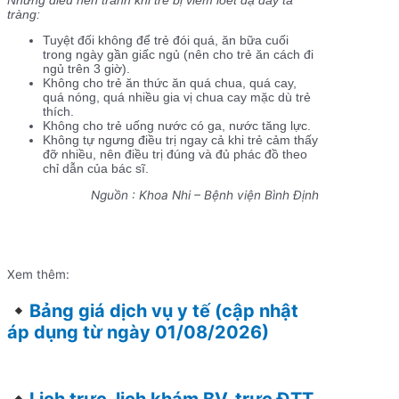
Những điều nên tránh khi trẻ bị viêm loét dạ dày tá
tràng:
Tuyệt đối không để trẻ đói quá, ăn bữa cuối
trong ngày gần giấc ngủ (nên cho trẻ ăn cách đi
ngủ trên 3 giờ).
Không cho trẻ ăn thức ăn quá chua, quá cay,
quá nóng, quá nhiều gia vị chua cay mặc dù trẻ
thích.
Không cho trẻ uống nước có ga, nước tăng lực.
Không tự ngưng điều trị ngay cả khi trẻ cảm thấy
đỡ nhiều, nên điều trị đúng và đủ phác đồ theo
chỉ dẫn của bác sĩ.
Nguồn : Khoa Nhi – Bệnh viện Bình Định
Xem thêm:
Bảng giá dịch vụ y tế (cập nhật
áp dụng từ ngày 01/08/2026)
Lịch trực, lịch khám BV, trực ĐTT