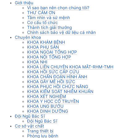
Giới thiệu
Vì sao bạn nên chọn chúng tôi?
THƯ CẢM ƠN
Tầm nhìn và sứ mệnh
Cơ cấu tổ chức
Thành tích giải thưởng
Chính sách bảo vệ dữ liệu cá nhân
Chuyên khoa
KHOA KHÁM BỆNH
KHOA PHỤ SẢN
KHOA NGOẠI TỔNG HỢP
KHOA NỘI TỔNG HỢP
KHOA NHI
KHOA LIÊN CHUYÊN KHOA MẮT-RHM-TMH
KHOA HỒI SỨC CẤP CỨU
KHOA CHẨN ĐOÁN HÌNH ẢNH
KHOA GÂY MÊ HỒI SỨC
KHOA PHỤC HỒI CHỨC NĂNG
KHOA KIỂM SOÁT NHIỄM KHUẨN
KHOA XÉT NGHIỆM
KHOA Y HỌC CỔ TRUYỀN
KHOA UNG BƯỚU
KHOA DINH DƯỠNG
Đội Ngũ Bác Sĩ
Đội Ngũ Bác Sĩ
Cơ sở vật chất
Trang thiết bị
Phòng lưu bệnh