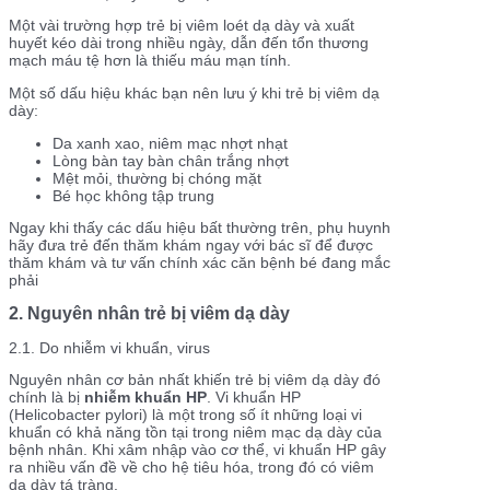
Một vài trường hợp trẻ bị viêm loét dạ dày và xuất
huyết kéo dài trong nhiều ngày, dẫn đến tổn thương
mạch máu tệ hơn là thiếu máu mạn tính.
Một số dấu hiệu khác bạn nên lưu ý khi trẻ bị viêm dạ
dày:
Da xanh xao, niêm mạc nhợt nhạt
Lòng bàn tay bàn chân trắng nhợt
Mệt mỏi, thường bị chóng mặt
Bé học không tập trung
Ngay khi thấy các dấu hiệu bất thường trên, phụ huynh
hãy đưa trẻ đến thăm khám ngay với bác sĩ để được
thăm khám và tư vấn chính xác căn bệnh bé đang mắc
phải
2. Nguyên nhân trẻ bị viêm dạ dày
2.1. Do nhiễm vi khuẩn, virus
Nguyên nhân cơ bản nhất khiến trẻ bị viêm dạ dày đó
chính là bị
nhiễm khuẩn HP
. Vi khuẩn HP
(Helicobacter pylori) là một trong số ít những loại vi
khuẩn có khả năng tồn tại trong niêm mạc dạ dày của
bệnh nhân. Khi xâm nhập vào cơ thể, vi khuẩn HP gây
ra nhiều vấn đề về cho hệ tiêu hóa, trong đó có viêm
dạ dày tá tràng.