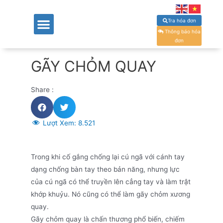
Tra hóa đơn
GIỚI THIỆU
CHUYÊN KHOA
ĐỘI NGŨ BÁC SĨ
CƠ SỞ VẬT CHẤT
TIN TỨC – SỰ KIỆN
DÀNH CHO KHÁCH HÀNG
LỊCH TRỰC – LỊCH KHÁM
TUYỂN DỤNG – ĐÀO TẠO
ĐẤU THẦU MUA SẮM
THÔNG TIN
Thông báo hóa
đơn
GÃY CHỎM QUAY
Share :
Lượt Xem:
8.521
Trong khi cố gắng chống lại cú ngã với cánh tay
dạng chống bàn tay theo bản năng, nhưng lực
của cú ngã có thể truyền lên cẳng tay và làm trật
khớp khuỷu. Nó cũng có thể làm gãy chỏm xương
quay.
Gãy chỏm quay là chấn thương phổ biến, chiếm