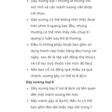
Gãy xương loại I thường là những vết
nứt nhỏ và các mảnh xương vẫn khớp
với nhau.
Gãy xương có thể không nhìn thấy được
trên phim X-quang ban đầu, nhưng
thường có thể nhìn thấy nếu chụp X-
quang 3 tuần sau khi bị thương.
Điều trị không phẫu thuật bao gồm sử
dụng thanh nẹp hoặc băng đeo trong vài
ngày, sau đó là tập vận động nhẹ khuỷu
và cổ tay (tuỳ thuộc vào mức độ đau).
Nếu bạn cố cử động quá nhiều và quá
nhanh, xương gãy có thể bị di lệch.
Gãy xương loại II
Gãy xương loại II hơi di lệch và liên quan
đến một mảnh xương lớn hơn.
Nếu mảnh gãy di lệchít, điều trị có thể
bao gồm đeo đai hoặc nẹp bột trong 1