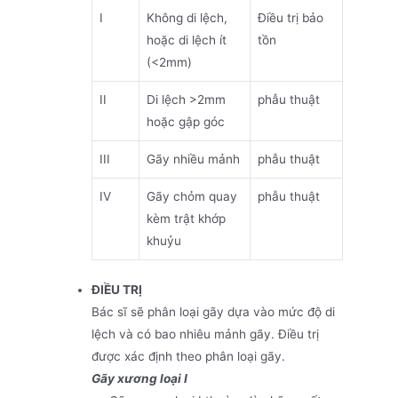
I
Không di lệch,
Điều trị bảo
hoặc di lệch ít
tồn
(<2mm)
II
Di lệch >2mm
phẫu thuật
hoặc gập góc
III
Gãy nhiều mảnh
phẫu thuật
IV
Gãy chỏm quay
phẫu thuật
kèm trật khớp
khuỷu
ĐIỀU TRỊ
Bác sĩ sẽ phân loại gãy dựa vào mức độ di
lệch và có bao nhiêu mảnh gãy. Điều trị
được xác định theo phân loại gãy.
Gãy xương loại I