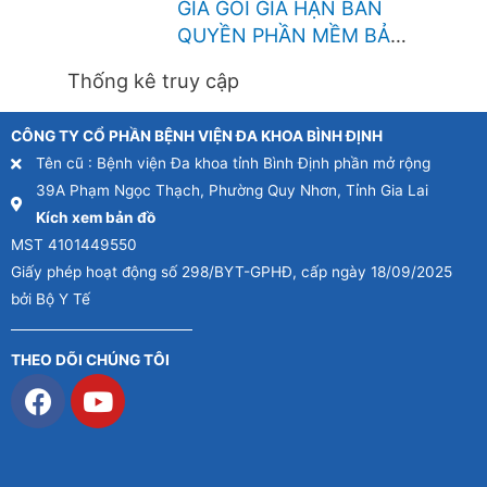
GIÁ GÓI GIA HẠN BẢN
QUYỀN PHẦN MỀM BẢO
VỆ HỢP NHẤT CHO THIẾT
Thống kê truy cập
BỊ TƯỜNG LỬA
FOTINEST FORTIGATE –
CÔNG TY CỔ PHẦN BỆNH VIỆN ĐA KHOA BÌNH ĐỊNH
400F
Tên cũ : Bệnh viện Đa khoa tỉnh Bình Định phần mở rộng
39A Phạm Ngọc Thạch, Phường Quy Nhơn, Tỉnh Gia Lai
Kích xem bản đồ
MST 4101449550
Giấy phép hoạt động số 298/BYT-GPHĐ, cấp ngày 18/09/2025
bởi Bộ Y Tế
THEO DÕI CHÚNG TÔI