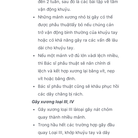
đến 2 tuần, sau đó là các bài tập về tầm
vận động khuỷu.
Những mảnh xương nhỏ bị gãy có thể
được phẫu thuậtlấy bỏ nếu chúng cản
trở vận động bình thường của khuỷu tay
hoặc có khả năng gây ra các vấn đề lâu
dài cho khuỷu tay.
Nếu một mảnh vỡ đủ lớn vàdi lệch nhiều,
thì Bác sĩ phẫu thuật sẽ nắn chỉnh di
lệch và kết hợp xương lại bằng vít, nẹp
vít hoặc bằng đinh.
Bác sĩ phẫu thuật cũng sẽ khâu phục hồi
các dây chằng bị rách.
Gãy xương loại III
, IV
Gãy xương loại III làloại gãy nát chỏm
quay thành nhiều mảnh.
Trong hầu hết các trường hợp gãy đầu
quay Loại III, khớp khuỷu tay và dây