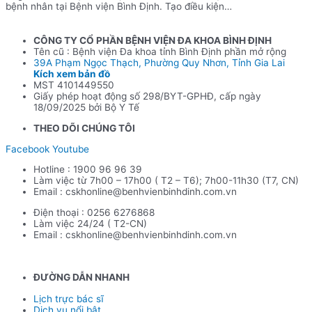
bệnh nhân tại Bệnh viện Bình Định. Tạo điều kiện
phục hồi cho bệnh nhân sau khi có tình trạng mất
chức năng có thể do gãy xương, cắt cụt, đột qụy
hoặc các
CÔNG TY CỔ PHẦN BỆNH VIỆN ĐA KHOA BÌNH ĐỊNH
Tên cũ : Bệnh viện Đa khoa tỉnh Bình Định phần mở rộng
39A Phạm Ngọc Thạch, Phường Quy Nhơn, Tỉnh Gia Lai
Kích xem bản đồ
MST 4101449550
Giấy phép hoạt động số 298/BYT-GPHĐ, cấp ngày
18/09/2025 bởi Bộ Y Tế
THEO DÕI CHÚNG TÔI
Facebook
Youtube
Hotline : 1900 96 96 39
Làm việc từ 7h00 – 17h00 ( T2 – T6); 7h00-11h30 (T7, CN)
Email : cskhonline@benhvienbinhdinh.com.vn
Điện thoại : 0256 6276868
Làm việc 24/24 ( T2-CN)
Email : cskhonline@benhvienbinhdinh.com.vn
ĐƯỜNG DẪN NHA
NH
Lịch trực bác sĩ
Dịch vụ nổi bật