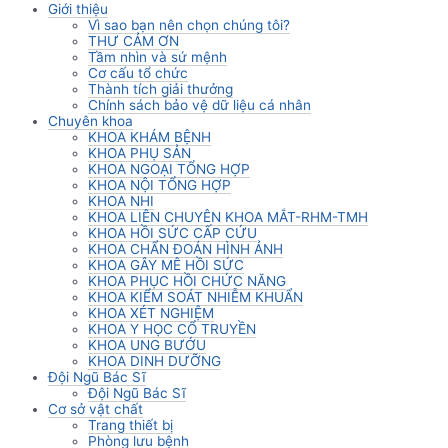
Giới thiệu
Vì sao bạn nên chọn chúng tôi?
THƯ CẢM ƠN
Tầm nhìn và sứ mệnh
Cơ cấu tổ chức
Thành tích giải thưởng
Chính sách bảo vệ dữ liệu cá nhân
Chuyên khoa
KHOA KHÁM BỆNH
KHOA PHỤ SẢN
KHOA NGOẠI TỔNG HỢP
KHOA NỘI TỔNG HỢP
KHOA NHI
KHOA LIÊN CHUYÊN KHOA MẮT-RHM-TMH
KHOA HỒI SỨC CẤP CỨU
KHOA CHẨN ĐOÁN HÌNH ẢNH
KHOA GÂY MÊ HỒI SỨC
KHOA PHỤC HỒI CHỨC NĂNG
KHOA KIỂM SOÁT NHIỄM KHUẨN
KHOA XÉT NGHIỆM
KHOA Y HỌC CỔ TRUYỀN
KHOA UNG BƯỚU
KHOA DINH DƯỠNG
Đội Ngũ Bác Sĩ
Đội Ngũ Bác Sĩ
Cơ sở vật chất
Trang thiết bị
Phòng lưu bệnh