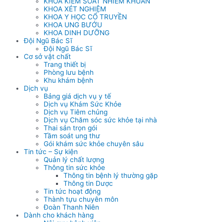
KHOA KIỂM SOÁT NHIỄM KHUẨN
KHOA XÉT NGHIỆM
KHOA Y HỌC CỔ TRUYỀN
KHOA UNG BƯỚU
KHOA DINH DƯỠNG
Đội Ngũ Bác Sĩ
Đội Ngũ Bác Sĩ
Cơ sở vật chất
Trang thiết bị
Phòng lưu bệnh
Khu khám bệnh
Dịch vụ
Bảng giá dịch vụ y tế
Dịch vụ Khám Sức Khỏe
Dịch vụ Tiêm chủng
Dịch vụ Chăm sóc sức khỏe tại nhà
Thai sản trọn gói
Tầm soát ung thư
Gói khám sức khỏe chuyên sâu
Tin tức – Sự kiện
Quản lý chất lượng
Thông tin sức khỏe
Thông tin bệnh lý thường gặp
Thông tin Dược
Tin tức hoạt động
Thành tựu chuyên môn
Đoàn Thanh Niên
Dành cho khách hàng