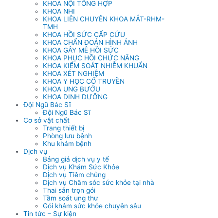
KHOA NỘI TỔNG HỢP
KHOA NHI
KHOA LIÊN CHUYÊN KHOA MẮT-RHM-
TMH
KHOA HỒI SỨC CẤP CỨU
KHOA CHẨN ĐOÁN HÌNH ẢNH
KHOA GÂY MÊ HỒI SỨC
KHOA PHỤC HỒI CHỨC NĂNG
KHOA KIỂM SOÁT NHIỄM KHUẨN
KHOA XÉT NGHIỆM
KHOA Y HỌC CỔ TRUYỀN
KHOA UNG BƯỚU
KHOA DINH DƯỠNG
Đội Ngũ Bác Sĩ
Đội Ngũ Bác Sĩ
Cơ sở vật chất
Trang thiết bị
Phòng lưu bệnh
Khu khám bệnh
Dịch vụ
Bảng giá dịch vụ y tế
Dịch vụ Khám Sức Khỏe
Dịch vụ Tiêm chủng
Dịch vụ Chăm sóc sức khỏe tại nhà
Thai sản trọn gói
Tầm soát ung thư
Gói khám sức khỏe chuyên sâu
Tin tức – Sự kiện