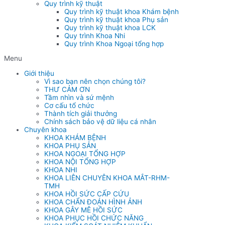
Quy trình kỹ thuật
Quy trình kỹ thuật khoa Khám bệnh
Quy trình kỹ thuật khoa Phụ sản
Quy trình kỹ thuật khoa LCK
Quy trình Khoa Nhi
Quy trình Khoa Ngoại tổng hợp
Menu
Giới thiệu
Vì sao bạn nên chọn chúng tôi?
THƯ CẢM ƠN
Tầm nhìn và sứ mệnh
Cơ cấu tổ chức
Thành tích giải thưởng
Chính sách bảo vệ dữ liệu cá nhân
Chuyên khoa
KHOA KHÁM BỆNH
KHOA PHỤ SẢN
KHOA NGOẠI TỔNG HỢP
KHOA NỘI TỔNG HỢP
KHOA NHI
KHOA LIÊN CHUYÊN KHOA MẮT-RHM-
TMH
KHOA HỒI SỨC CẤP CỨU
KHOA CHẨN ĐOÁN HÌNH ẢNH
KHOA GÂY MÊ HỒI SỨC
KHOA PHỤC HỒI CHỨC NĂNG