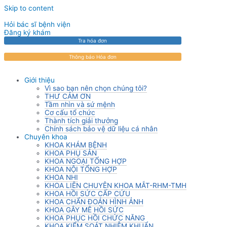
Skip to content
Hỏi bác sĩ bệnh viện
Đăng ký khám
Tra hóa đơn
Thông báo Hóa đơn
Giới thiệu
Vì sao bạn nên chọn chúng tôi?
THƯ CẢM ƠN
Tầm nhìn và sứ mệnh
Cơ cấu tổ chức
Thành tích giải thưởng
Chính sách bảo vệ dữ liệu cá nhân
Chuyên khoa
KHOA KHÁM BỆNH
KHOA PHỤ SẢN
KHOA NGOẠI TỔNG HỢP
KHOA NỘI TỔNG HỢP
KHOA NHI
KHOA LIÊN CHUYÊN KHOA MẮT-RHM-TMH
KHOA HỒI SỨC CẤP CỨU
KHOA CHẨN ĐOÁN HÌNH ẢNH
KHOA GÂY MÊ HỒI SỨC
KHOA PHỤC HỒI CHỨC NĂNG
KHOA KIỂM SOÁT NHIỄM KHUẨN