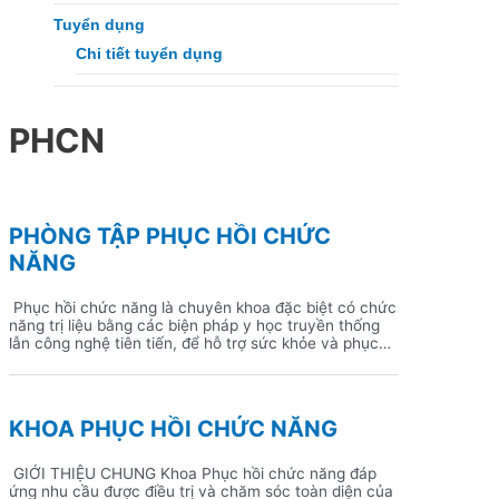
Tuyển dụng
Chi tiết tuyển dụng
PHCN
PHÒNG TẬP PHỤC HỒI CHỨC
NĂNG
Phục hồi chức năng là chuyên khoa đặc biệt có chức
năng trị liệu bằng các biện pháp y học truyền thống
lẫn công nghệ tiên tiến, để hỗ trợ sức khỏe và phục
hồi các chức năng, năng lực vận động và nhận thức
tâm lý vốn có, đã mất đi, suy giảm hoặc
KHOA PHỤC HỒI CHỨC NĂNG
GIỚI THIỆU CHUNG Khoa Phục hồi chức năng đáp
ứng nhu cầu được điều trị và chăm sóc toàn diện của