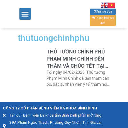
Tra hóa đơn
Thông báo hóa
đơn
thutuongchinhphu
THỦ TƯỚNG CHÍNH PHỦ
PHẠM MINH CHÍNH ĐẾN
THĂM VÀ CHÚC TẾT TẠI
BỆNH VIỆN BÌNH ĐỊNH
Tối ngày 04/02/2023, Thủ tướng
Phạm Minh Chính đã đến thăm cán
bộ, bác sĩ, nhân viên y tế, thăm hỏi
bệnh nhân đang điều trị tại Bệnh
viện Bình Định. Cùng đi với Thủ
tướng có Bộ trưởng Bộ Tài chính Hồ
CÔNG TY CỔ PHẦN BỆNH VIỆN ĐA KHOA BÌNH ĐỊNH
Đức Phớc, Bí thư Tỉnh ủy Bình Định
Hồ Quốc Dũng, Chủ
Tên cũ : Bệnh viện Đa khoa tỉnh Bình Định phần mở rộng
39A Phạm Ngọc Thạch, Phường Quy Nhơn, Tỉnh Gia Lai